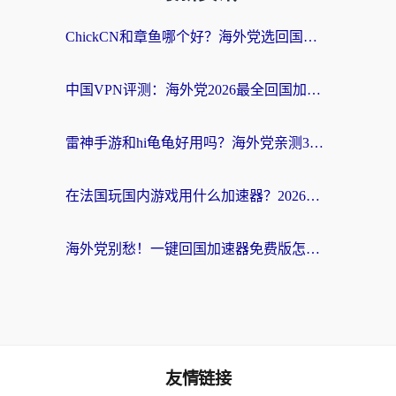
ChickCN和章鱼哪个好？海外党选回国加速器的3个关键维度 + 实用避坑指南
中国VPN评测：海外党2026最全回国加速器选择指南，告别地区限制不踩坑
雷神手游和hi龟龟好用吗？海外党亲测3款回国加速器，教你选对国外到国内加速器
在法国玩国内游戏用什么加速器？2026实测解决延迟卡顿的实用指南
海外党别愁！一键回国加速器免费版怎么选？从踩坑到流畅访问的全攻略
友情链接