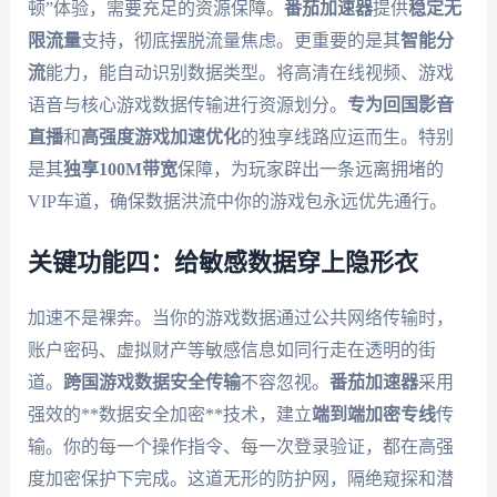
顿”体验，需要充足的资源保障。
番茄加速器
提供
稳定无
限流量
支持，彻底摆脱流量焦虑。更重要的是其
智能分
流
能力，能自动识别数据类型。将高清在线视频、游戏
语音与核心游戏数据传输进行资源划分。
专为回国影音
直播
和
高强度游戏加速优化
的独享线路应运而生。特别
是其
独享100M带宽
保障，为玩家辟出一条远离拥堵的
VIP车道，确保数据洪流中你的游戏包永远优先通行。
关键功能四：给敏感数据穿上隐形衣
加速不是裸奔。当你的游戏数据通过公共网络传输时，
账户密码、虚拟财产等敏感信息如同行走在透明的街
道。
跨国游戏数据安全传输
不容忽视。
番茄加速器
采用
强效的**数据安全加密**技术，建立
端到端加密专线
传
输。你的每一个操作指令、每一次登录验证，都在高强
度加密保护下完成。这道无形的防护网，隔绝窥探和潜