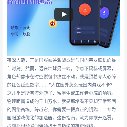
夜深人静，正是国服峡谷激战或是与国内亲友联机的最
佳时刻。然而，远在地球另一端，你点下鼠标或屏幕，
角色却像卡在时空裂缝中纹丝不动，或是顶着令人心碎
的红色延迟数字…… "人在国外怎么玩国内游戏不卡？"
这几乎是所有海外游子、留学生或工作者心底的呐喊。
物理距离造成的千山万水，就是那堵看不见却异常坚固
的网络高墙。跨越它，你需要一把真正的钥匙——专为
国服游戏优化的加速器。这份指南，就为你拨开迷雾，
找到那根能瞬间连通故土与指尖的神奇网线。