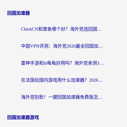
回国加速器
ChickCN和章鱼哪个好？海外党选回国加速器的3个关键维度 + 实用避坑指南
中国VPN评测：海外党2026最全回国加速器选择指南，告别地区限制不踩坑
雷神手游和hi龟龟好用吗？海外党亲测3款回国加速器，教你选对国外到国内加速器
在法国玩国内游戏用什么加速器？2026实测解决延迟卡顿的实用指南
海外党别愁！一键回国加速器免费版怎么选？从踩坑到流畅访问的全攻略
回国加速器游戏