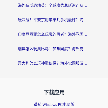
海外玩反恐精英：全球攻势总延迟？从瑞典玩神武4到外国玩黎明觉醒，选对加速器才是关键！
玩决战！平安京用苹果几手机最好？海外党必看的设备+加速器双攻略
印度尼西亚怎么玩我的勇者？海外党国服游戏加速避坑指南（附实况五行师解决方案）
瑞典怎么玩奥比岛：梦想国度？海外党亲测有效的国服游戏加速全攻略
意大利怎么玩神雕侠侣？海外党国服游戏加速终极指南（附欧洲玩王者王国保卫战4不卡技巧）
下载应用
番茄 Windows PC电脑版