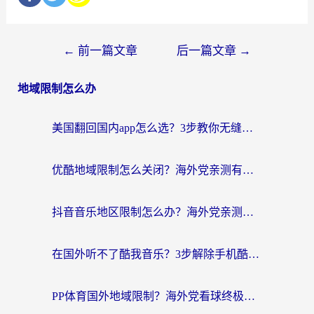
←
前一篇文章
后一篇文章
→
地域限制怎么办
美国翻回国内app怎么选？3步教你无缝刷剧、登12123、访问国内网站
优酷地域限制怎么关闭？海外党亲测有效的追剧加速器选择指南
抖音音乐地区限制怎么办？海外党亲测有效的听歌自由指南
在国外听不了酷我音乐？3步解除手机酷我音乐海外限制，附实测好用加速器
PP体育国外地域限制？海外党看球终极方案：从欧洲杯到奥运会，中文解说不卡顿！