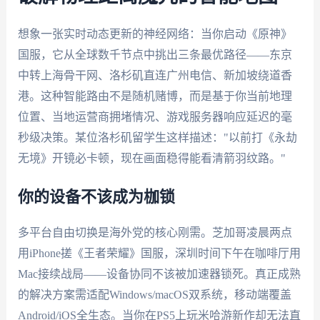
想象一张实时动态更新的神经网络：当你启动《原神》
国服，它从全球数千节点中挑出三条最优路径——东京
中转上海骨干网、洛杉矶直连广州电信、新加坡绕道香
港。这种智能路由不是随机赌博，而是基于你当前地理
位置、当地运营商拥堵情况、游戏服务器响应延迟的毫
秒级决策。某位洛杉矶留学生这样描述："以前打《永劫
无境》开镜必卡顿，现在画面稳得能看清箭羽纹路。"
你的设备不该成为枷锁
多平台自由切换是海外党的核心刚需。芝加哥凌晨两点
用iPhone搓《王者荣耀》国服，深圳时间下午在咖啡厅用
Mac接续战局——设备协同不该被加速器锁死。真正成熟
的解决方案需适配Windows/macOS双系统，移动端覆盖
Android/iOS全生态。当你在PS5上玩米哈游新作却无法直