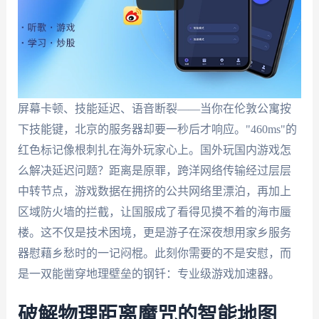
屏幕卡顿、技能延迟、语音断裂——当你在伦敦公寓按
下技能键，北京的服务器却要一秒后才响应。"460ms"的
红色标记像根刺扎在海外玩家心上。国外玩国内游戏怎
么解决延迟问题？距离是原罪，跨洋网络传输经过层层
中转节点，游戏数据在拥挤的公共网络里漂泊，再加上
区域防火墙的拦截，让国服成了看得见摸不着的海市蜃
楼。这不仅是技术困境，更是游子在深夜想用家乡服务
器慰藉乡愁时的一记闷棍。此刻你需要的不是安慰，而
是一双能凿穿地理壁垒的钢钎：专业级游戏加速器。
破解物理距离魔咒的智能地图