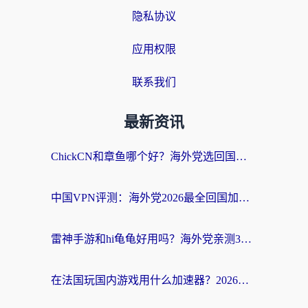
隐私协议
应用权限
联系我们
最新资讯
ChickCN和章鱼哪个好？海外党选回国加速器的3个关键维度 + 实用避坑指南
中国VPN评测：海外党2026最全回国加速器选择指南，告别地区限制不踩坑
雷神手游和hi龟龟好用吗？海外党亲测3款回国加速器，教你选对国外到国内加速器
在法国玩国内游戏用什么加速器？2026实测解决延迟卡顿的实用指南