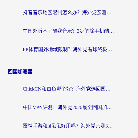
抖音音乐地区限制怎么办？海外党亲测有效的听歌自由指南
在国外听不了酷我音乐？3步解除手机酷我音乐海外限制，附实测好用加速器
PP体育国外地域限制？海外党看球终极方案：从欧洲杯到奥运会，中文解说不卡顿！
回国加速器
ChickCN和章鱼哪个好？海外党选回国加速器的3个关键维度 + 实用避坑指南
中国VPN评测：海外党2026最全回国加速器选择指南，告别地区限制不踩坑
雷神手游和hi龟龟好用吗？海外党亲测3款回国加速器，教你选对国外到国内加速器