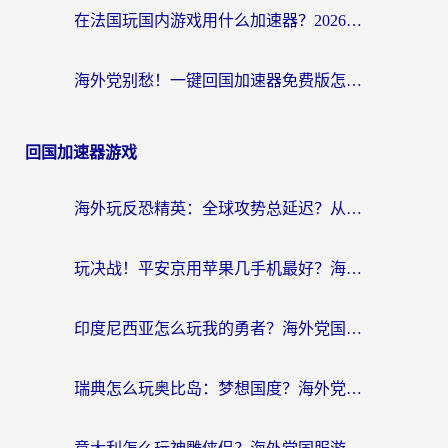
在法国玩国内游戏用什么加速器？2026实测解决延迟卡顿的实用指南
海外党别愁！一键回国加速器免费版怎么选？从踩坑到流畅访问的全攻略
回国加速器游戏
海外玩反恐精英：全球攻势总延迟？从瑞典玩神武4到外国玩黎明觉醒，选对加速器才是关键！
玩决战！平安京用苹果几手机最好？海外党必看的设备+加速器双攻略
印度尼西亚怎么玩我的勇者？海外党国服游戏加速避坑指南（附实况五行师解决方案）
瑞典怎么玩奥比岛：梦想国度？海外党亲测有效的国服游戏加速全攻略