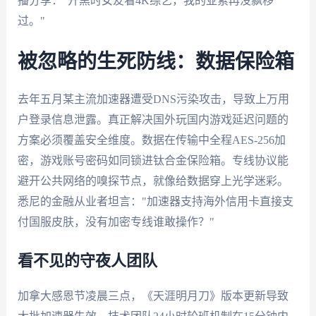
播分享："开黑时女友看4K综艺，我的亚索再没飘移
过。"
被忽略的生死防线：数据保险箱
去年五月某主流加速器遭受DNS污染攻击，导致上万用
户登录信息泄露。真正解决国外玩国内游戏延迟问题的
方案必须覆盖安全维度。数据在传输中全程AES-256加
密，游戏账号密码如同锁进钛合金保险箱。专线协议能
避开公共网络的嗅探节点，就像给数据穿上光学迷彩。
悉尼的金融从业者坦言："加速器支持海外信用卡直接支
付国服皮肤，没有加密专线谁敢操作？"
看不见的守夜人团队
加拿大感恩节凌晨三点，《天涯明月刀》版本更新导致