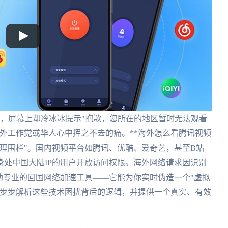
新，屏幕上却冷冰冰提示"抱歉，您所在的地区暂时无法观看
外工作党或华人心中挥之不去的痛。**海外怎么看腾讯视频
地理围栏"。国内视频平台如腾讯、优酷、爱奇艺，甚至B站
处中国大陆IP的用户开放访问权限。海外网络请求因识别
助专业的回国网络加速工具——它能为你实时伪造一个"虚拟
一步步解析这些技术困扰背后的逻辑，并提供一个真实、有效