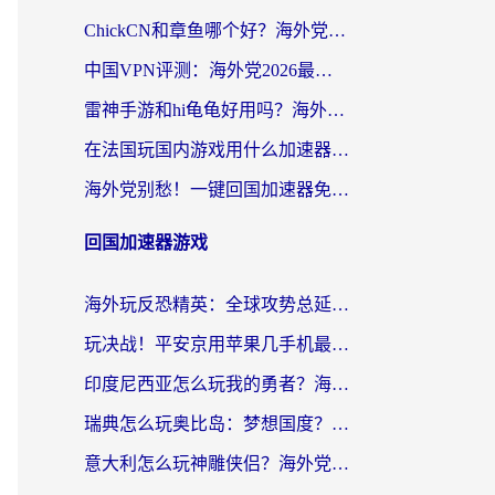
ChickCN和章鱼哪个好？海外党选回国加速器的3个关键维度 + 实用避坑指南
中国VPN评测：海外党2026最全回国加速器选择指南，告别地区限制不踩坑
雷神手游和hi龟龟好用吗？海外党亲测3款回国加速器，教你选对国外到国内加速器
在法国玩国内游戏用什么加速器？2026实测解决延迟卡顿的实用指南
海外党别愁！一键回国加速器免费版怎么选？从踩坑到流畅访问的全攻略
回国加速器游戏
海外玩反恐精英：全球攻势总延迟？从瑞典玩神武4到外国玩黎明觉醒，选对加速器才是关键！
玩决战！平安京用苹果几手机最好？海外党必看的设备+加速器双攻略
印度尼西亚怎么玩我的勇者？海外党国服游戏加速避坑指南（附实况五行师解决方案）
瑞典怎么玩奥比岛：梦想国度？海外党亲测有效的国服游戏加速全攻略
意大利怎么玩神雕侠侣？海外党国服游戏加速终极指南（附欧洲玩王者王国保卫战4不卡技巧）