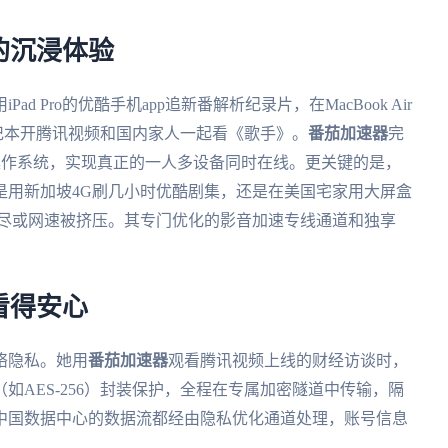
的沉浸体验
 Pro的优酷手机app追新番解析纪录片，在MacBook Air
s笔记本开腾讯视频和国内家人一起看《歌手》。
番茄加速器
完
cOS四大操作系统，实现真正的一人多设备同时在线。更关键的是，
是用新加坡4G刷几小时优酷剧集，还是在美国宅家用大屏盒
量耗尽或网速被挤压。其专门优化的影音加速专线通道和独享
。
看得安心
络隐私。她用
番茄加速器
观看腾讯视频上线的财经访谈时，
如AES-256）封装保护，全程在专属加密隧道中传输，隔
中国数据中心的数据流都经由隐私优化通道处理，账号信息