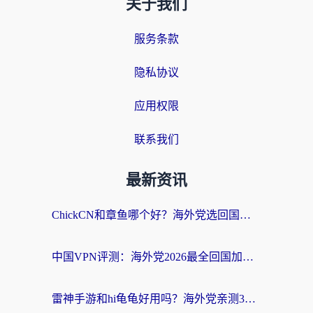
关于我们
服务条款
隐私协议
应用权限
联系我们
最新资讯
ChickCN和章鱼哪个好？海外党选回国加速器的3个关键维度 + 实用避坑指南
中国VPN评测：海外党2026最全回国加速器选择指南，告别地区限制不踩坑
雷神手游和hi龟龟好用吗？海外党亲测3款回国加速器，教你选对国外到国内加速器