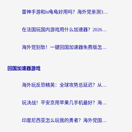
雷神手游和hi龟龟好用吗？海外党亲测3款回国加速器，教你选对国外到国内加速器
在法国玩国内游戏用什么加速器？2026实测解决延迟卡顿的实用指南
海外党别愁！一键回国加速器免费版怎么选？从踩坑到流畅访问的全攻略
回国加速器游戏
海外玩反恐精英：全球攻势总延迟？从瑞典玩神武4到外国玩黎明觉醒，选对加速器才是关键！
玩决战！平安京用苹果几手机最好？海外党必看的设备+加速器双攻略
印度尼西亚怎么玩我的勇者？海外党国服游戏加速避坑指南（附实况五行师解决方案）