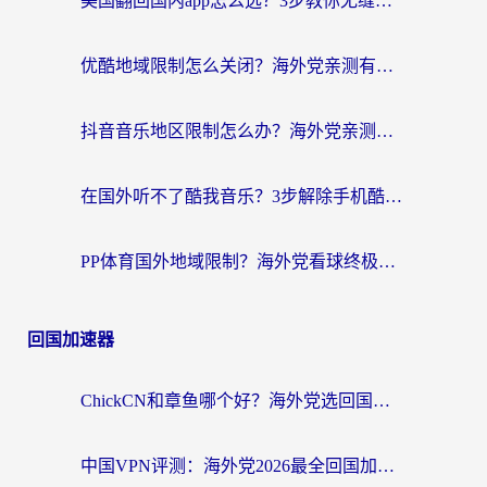
美国翻回国内app怎么选？3步教你无缝刷剧、登12123、访问国内网站
优酷地域限制怎么关闭？海外党亲测有效的追剧加速器选择指南
抖音音乐地区限制怎么办？海外党亲测有效的听歌自由指南
在国外听不了酷我音乐？3步解除手机酷我音乐海外限制，附实测好用加速器
PP体育国外地域限制？海外党看球终极方案：从欧洲杯到奥运会，中文解说不卡顿！
回国加速器
ChickCN和章鱼哪个好？海外党选回国加速器的3个关键维度 + 实用避坑指南
中国VPN评测：海外党2026最全回国加速器选择指南，告别地区限制不踩坑