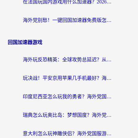
在法国玩国内游戏用什么加速器？2026实测解决延迟卡顿的实用指南
海外党别愁！一键回国加速器免费版怎么选？从踩坑到流畅访问的全攻略
回国加速器游戏
海外玩反恐精英：全球攻势总延迟？从瑞典玩神武4到外国玩黎明觉醒，选对加速器才是关键！
玩决战！平安京用苹果几手机最好？海外党必看的设备+加速器双攻略
印度尼西亚怎么玩我的勇者？海外党国服游戏加速避坑指南（附实况五行师解决方案）
瑞典怎么玩奥比岛：梦想国度？海外党亲测有效的国服游戏加速全攻略
意大利怎么玩神雕侠侣？海外党国服游戏加速终极指南（附欧洲玩王者王国保卫战4不卡技巧）