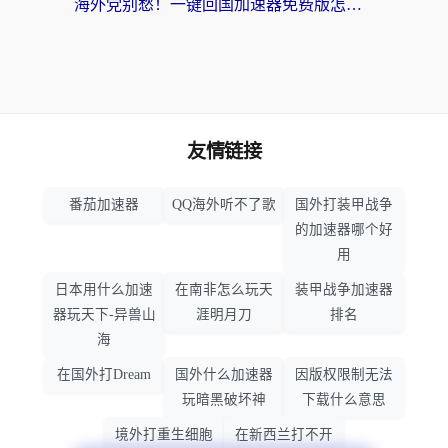
海外党别愁！一键回国加速器免费版怎么选？从踩坑到流畅访问的全攻略
友情链接
番茄加速器
QQ海外听不了歌
国外打装甲战争
的加速器哪个好
用
日本用什么加速
在南非怎么玩天
装甲战争加速器
器玩天下-异兽山
涯明月刀
排名
海
在国外打Dream
国外什么加速器
因版权限制无法
玩暗黑破坏神
下载什么意思
境外打重生细胞
在新西兰打不开