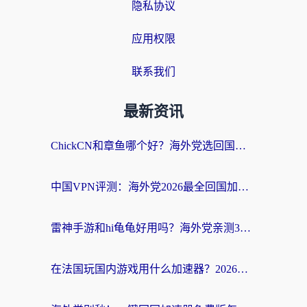
隐私协议
应用权限
联系我们
最新资讯
ChickCN和章鱼哪个好？海外党选回国加速器的3个关键维度 + 实用避坑指南
中国VPN评测：海外党2026最全回国加速器选择指南，告别地区限制不踩坑
雷神手游和hi龟龟好用吗？海外党亲测3款回国加速器，教你选对国外到国内加速器
在法国玩国内游戏用什么加速器？2026实测解决延迟卡顿的实用指南