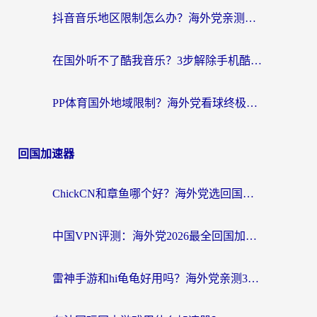
抖音音乐地区限制怎么办？海外党亲测有效的听歌自由指南
在国外听不了酷我音乐？3步解除手机酷我音乐海外限制，附实测好用加速器
PP体育国外地域限制？海外党看球终极方案：从欧洲杯到奥运会，中文解说不卡顿！
回国加速器
ChickCN和章鱼哪个好？海外党选回国加速器的3个关键维度 + 实用避坑指南
中国VPN评测：海外党2026最全回国加速器选择指南，告别地区限制不踩坑
雷神手游和hi龟龟好用吗？海外党亲测3款回国加速器，教你选对国外到国内加速器