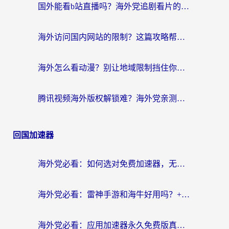
国外能看b站直播吗？海外党追剧看片的终极解决方案来了
海外访问国内网站的限制？这篇攻略帮你无缝解锁12306、12123和国内影音
海外怎么看动漫？别让地域限制挡住你的追番快乐
腾讯视频海外版权解锁难？海外党亲测：选对回国加速器，追剧观影零障碍
回国加速器
海外党必看：如何选对免费加速器，无缝访问国内资源不踩坑？
海外党必看：雷神手游和海牛好用吗？+3款热门加速器实测对比，附番茄加速器无缝回国指南
海外党必看：应用加速器永久免费版真的存在吗？教你选对回国加速器无缝刷国内资源