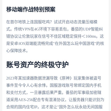
移动端作战特别预案
在首尔地铁上连国服吃鸡？试试开启动态流量压缩模
式。传统VPN在4G环境下容易丢包，番茄的UDP智能纠
错协议让伦敦玩家在信号不佳区域稳定保持＜160ms。这
是安卓/iOS双端能流畅完成"在外国怎么玩中国游戏"的核
心保障技术。
账号资产的终极守护
2023年某加速器数据泄漏导致《原神》玩家集体被盗号
事件至今令人心有余悸。国服游戏账号常绑定国内手机
和支付方式，一旦暴露后果严重。番茄的军事级加密隧
道采用AES-256配合专有混淆协议，让服务器只能识别为
合规的国内住宅IP。这才是让"国外怎么玩永劫无间国服