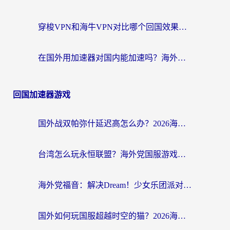
穿梭VPN和海牛VPN对比哪个回国效果更好？海外华人亲测3款热门加速器+避坑指南
在国外用加速器对国内能加速吗？海外党亲测有效的无缝访问指南
回国加速器游戏
国外战双帕弥什延迟高怎么办？2026海外畅玩国服游戏终极指南（附实测工具推荐）
台湾怎么玩永恒联盟？海外党国服游戏加速器选择全攻略（附3大热门游戏实测）
海外党福音：解决Dream！少女乐团派对！国外延迟的实用指南，附北美英国游戏加速方案
国外如何玩国服超越时空的猫？2026海外党必看的加速器选择指南