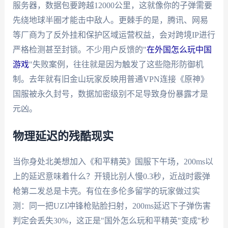
服务器，数据包要跨越12000公里，这就像你的子弹需要
先绕地球半圈才能击中敌人。更棘手的是，腾讯、网易
等厂商为了反外挂和保护区域运营权益，会对跨境IP进行
严格检测甚至封锁。不少用户反馈的"
在外国怎么玩中国
游戏
"失败案例，往往就是因为触发了这些隐形防御机
制。去年就有旧金山玩家反映用普通VPN连接《原神》
国服被永久封号，数据加密级别不足导致身份暴露才是
元凶。
物理延迟的残酷现实
当你身处北美想加入《和平精英》国服下午场，200ms以
上的延迟意味着什么？开镜比别人慢0.3秒，近战时霰弹
枪第二发总是卡壳。有位在多伦多留学的玩家做过实
测：同一把UZI冲锋枪贴脸扫射，200ms延迟下子弹伤害
判定会丢失30%，这正是"国外怎么玩和平精英"变成"秒