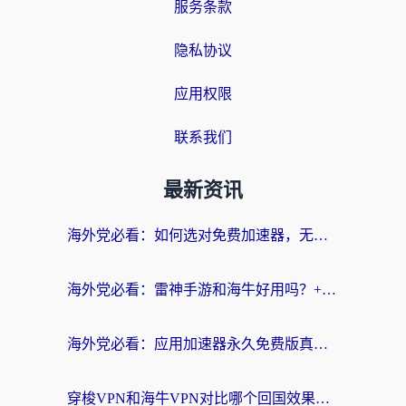
服务条款
隐私协议
应用权限
联系我们
最新资讯
海外党必看：如何选对免费加速器，无缝访问国内资源不踩坑？
海外党必看：雷神手游和海牛好用吗？+3款热门加速器实测对比，附番茄加速器无缝回国指南
海外党必看：应用加速器永久免费版真的存在吗？教你选对回国加速器无缝刷国内资源
穿梭VPN和海牛VPN对比哪个回国效果更好？海外华人亲测3款热门加速器+避坑指南