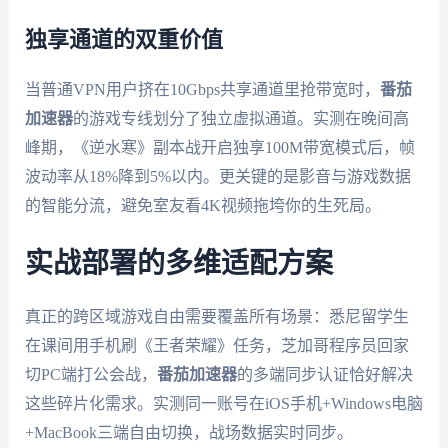
独享通道的双重价值
当普通VPN用户挤在10Gbps共享通道里抢带宽时，
番茄
加速器
的游戏专线划分了独立虚拟通道。实测在晚间高
峰期，《逆水寒》副本战开启独享100M带宽模式后，帧
波动率从18%降到5%以内。更关键的是影音与游戏数据
的智能分流，避免室友看4K视频拖垮你的生死局。
实战部署的多维适配方案
真正的跨区域游戏自由需要覆盖所有场景：悉尼留学生
在课间用手机刷《王者荣耀》任务，芝加哥程序员回家
切PC端打公会战，
番茄加速器
的多端同步认证恰好解决
这些碎片化需求。实测同一账号在iOS手机+Windows电脑
+MacBook三端自由切换，战场数据实时同步。