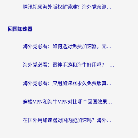
腾讯视频海外版权解锁难？海外党亲测：选对回国加速器，追剧观影零障碍
回国加速器
海外党必看：如何选对免费加速器，无缝访问国内资源不踩坑？
海外党必看：雷神手游和海牛好用吗？+3款热门加速器实测对比，附番茄加速器无缝回国指南
海外党必看：应用加速器永久免费版真的存在吗？教你选对回国加速器无缝刷国内资源
穿梭VPN和海牛VPN对比哪个回国效果更好？海外华人亲测3款热门加速器+避坑指南
在国外用加速器对国内能加速吗？海外党亲测有效的无缝访问指南