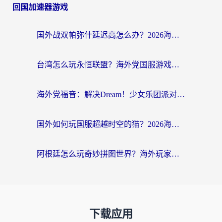
回国加速器游戏
国外战双帕弥什延迟高怎么办？2026海外畅玩国服游戏终极指南（附实测工具推荐）
台湾怎么玩永恒联盟？海外党国服游戏加速器选择全攻略（附3大热门游戏实测）
海外党福音：解决Dream！少女乐团派对！国外延迟的实用指南，附北美英国游戏加速方案
国外如何玩国服超越时空的猫？2026海外党必看的加速器选择指南
阿根廷怎么玩奇妙拼图世界？海外玩家国服游戏加速全攻略（附帕斯卡契约战舰少女解决方案）
下载应用