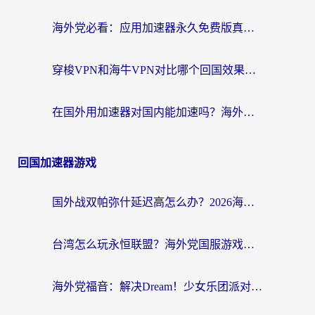
海外党必看：应用加速器永久免费版真的存在吗？教你选对回国加速器无缝刷国内资源
穿梭VPN和海牛VPN对比哪个回国效果更好？海外华人亲测3款热门加速器+避坑指南
在国外用加速器对国内能加速吗？海外党亲测有效的无缝访问指南
回国加速器游戏
国外战双帕弥什延迟高怎么办？2026海外畅玩国服游戏终极指南（附实测工具推荐）
台湾怎么玩永恒联盟？海外党国服游戏加速器选择全攻略（附3大热门游戏实测）
海外党福音：解决Dream！少女乐团派对！国外延迟的实用指南，附北美英国游戏加速方案