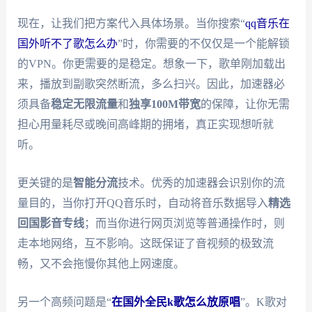
现在，让我们把方案代入具体场景。当你搜索“
qq音乐在
国外听不了歌怎么办
”时，你需要的不仅仅是一个能解锁
的VPN。你更需要的是稳定。想象一下，歌单刚加载出
来，播放到副歌突然断流，多么扫兴。因此，加速器必
须具备
稳定无限流量
和
独享100M带宽
的保障，让你无需
担心用量耗尽或晚间高峰期的拥堵，真正实现想听就
听。
更关键的是
智能分流
技术。优秀的加速器会识别你的流
量目的，当你打开QQ音乐时，自动将音乐数据导入
精选
回国影音专线
；而当你进行网页浏览等普通操作时，则
走本地网络，互不影响。这既保证了音视频的极致流
畅，又不会拖慢你其他上网速度。
另一个高频问题是“
在国外全民k歌怎么放原唱
”。K歌对