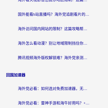
国外能看b站直播吗？海外党追剧看片的终极解决方案来了
海外访问国内网站的限制？这篇攻略帮你无缝解锁12306、12123和国内影音
海外怎么看动漫？别让地域限制挡住你的追番快乐
腾讯视频海外版权解锁难？海外党亲测：选对回国加速器，追剧观影零障碍
回国加速器
海外党必看：如何选对免费加速器，无缝访问国内资源不踩坑？
海外党必看：雷神手游和海牛好用吗？+3款热门加速器实测对比，附番茄加速器无缝回国指南