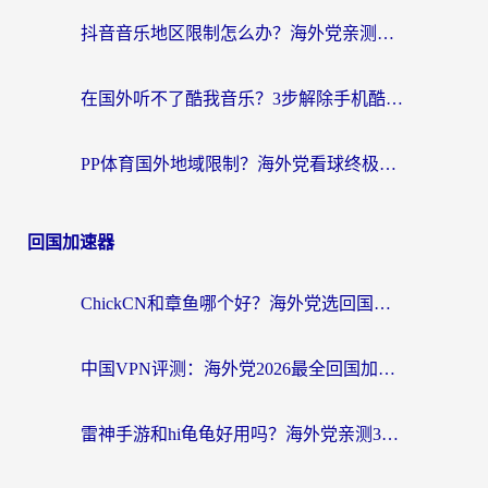
抖音音乐地区限制怎么办？海外党亲测有效的听歌自由指南
在国外听不了酷我音乐？3步解除手机酷我音乐海外限制，附实测好用加速器
PP体育国外地域限制？海外党看球终极方案：从欧洲杯到奥运会，中文解说不卡顿！
回国加速器
ChickCN和章鱼哪个好？海外党选回国加速器的3个关键维度 + 实用避坑指南
中国VPN评测：海外党2026最全回国加速器选择指南，告别地区限制不踩坑
雷神手游和hi龟龟好用吗？海外党亲测3款回国加速器，教你选对国外到国内加速器