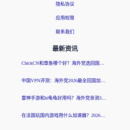
隐私协议
应用权限
联系我们
最新资讯
ChickCN和章鱼哪个好？海外党选回国加速器的3个关键维度 + 实用避坑指南
中国VPN评测：海外党2026最全回国加速器选择指南，告别地区限制不踩坑
雷神手游和hi龟龟好用吗？海外党亲测3款回国加速器，教你选对国外到国内加速器
在法国玩国内游戏用什么加速器？2026实测解决延迟卡顿的实用指南