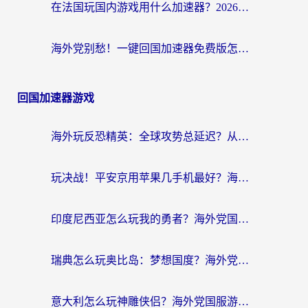
在法国玩国内游戏用什么加速器？2026实测解决延迟卡顿的实用指南
海外党别愁！一键回国加速器免费版怎么选？从踩坑到流畅访问的全攻略
回国加速器游戏
海外玩反恐精英：全球攻势总延迟？从瑞典玩神武4到外国玩黎明觉醒，选对加速器才是关键！
玩决战！平安京用苹果几手机最好？海外党必看的设备+加速器双攻略
印度尼西亚怎么玩我的勇者？海外党国服游戏加速避坑指南（附实况五行师解决方案）
瑞典怎么玩奥比岛：梦想国度？海外党亲测有效的国服游戏加速全攻略
意大利怎么玩神雕侠侣？海外党国服游戏加速终极指南（附欧洲玩王者王国保卫战4不卡技巧）