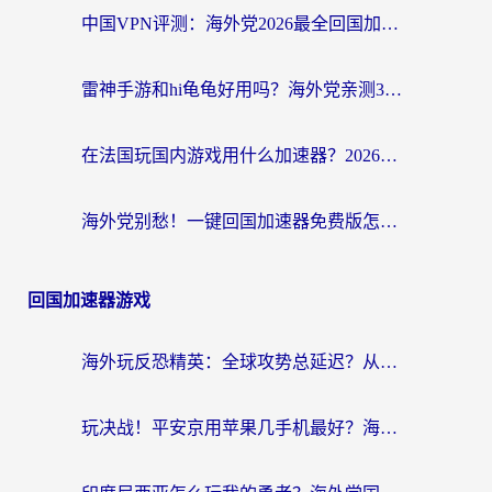
中国VPN评测：海外党2026最全回国加速器选择指南，告别地区限制不踩坑
雷神手游和hi龟龟好用吗？海外党亲测3款回国加速器，教你选对国外到国内加速器
在法国玩国内游戏用什么加速器？2026实测解决延迟卡顿的实用指南
海外党别愁！一键回国加速器免费版怎么选？从踩坑到流畅访问的全攻略
回国加速器游戏
海外玩反恐精英：全球攻势总延迟？从瑞典玩神武4到外国玩黎明觉醒，选对加速器才是关键！
玩决战！平安京用苹果几手机最好？海外党必看的设备+加速器双攻略