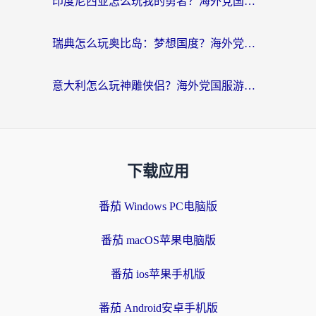
印度尼西亚怎么玩我的勇者？海外党国服游戏加速避坑指南（附实况五行师解决方案）
瑞典怎么玩奥比岛：梦想国度？海外党亲测有效的国服游戏加速全攻略
意大利怎么玩神雕侠侣？海外党国服游戏加速终极指南（附欧洲玩王者王国保卫战4不卡技巧）
下载应用
番茄 Windows PC电脑版
番茄 macOS苹果电脑版
番茄 ios苹果手机版
番茄 Android安卓手机版