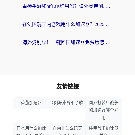
雷神手游和hi龟龟好用吗？海外党亲测3款回国加速器，教你选对国外到国内加速器
在法国玩国内游戏用什么加速器？2026实测解决延迟卡顿的实用指南
海外党别愁！一键回国加速器免费版怎么选？从踩坑到流畅访问的全攻略
友情链接
番茄加速器
QQ海外听不了歌
国外打装甲战争
的加速器哪个好
用
日本用什么加速
在南非怎么玩天
装甲战争加速器