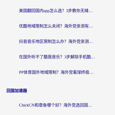
美国翻回国内app怎么选？3步教你无缝刷剧、登12123、访问国内网站
优酷地域限制怎么关闭？海外党亲测有效的追剧加速器选择指南
抖音音乐地区限制怎么办？海外党亲测有效的听歌自由指南
在国外听不了酷我音乐？3步解除手机酷我音乐海外限制，附实测好用加速器
PP体育国外地域限制？海外党看球终极方案：从欧洲杯到奥运会，中文解说不卡顿！
回国加速器
ChickCN和章鱼哪个好？海外党选回国加速器的3个关键维度 + 实用避坑指南