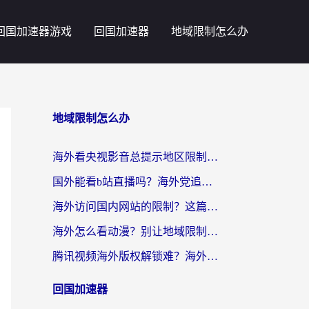
回国加速器游戏
回国加速器
地域限制怎么办
地域限制怎么办
海外看央视影音总提示地区限制？这篇教你选对回国加速器，流畅追剧不踩坑
国外能看b站直播吗？海外党追剧看片的终极解决方案来了
海外访问国内网站的限制？这篇攻略帮你无缝解锁12306、12123和国内影音
海外怎么看动漫？别让地域限制挡住你的追番快乐
腾讯视频海外版权解锁难？海外党亲测：选对回国加速器，追剧观影零障碍
回国加速器