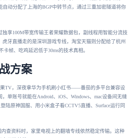
可能自动分配了上海的BGP中转节点，通过三重加密隧道将你
独享100M带宽传输王者荣耀数据包，副线程用智能分流技
：虎牙直播走的是深圳游戏专线，淘宝天猫则分配给了杭州
不卡帧、吃鸡延迟低于30ms的技术真相。
战方案
ad追芒果TV，深夜拿华为手机刷小红书——番茄的多平台兼容设
号就能在Android、iOS、Windows、mac设备间无缝
陆原神国服、用小米盒子看CCTV5直播、Surface运行同
国内查资料时，家里电视上的翻墙专线依然稳定传输。这种