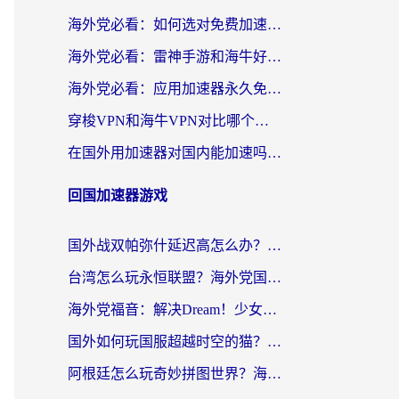
海外党必看：如何选对免费加速器，无缝访问国内资源不踩坑？
海外党必看：雷神手游和海牛好用吗？+3款热门加速器实测对比，附番茄加速器无缝回国指南
海外党必看：应用加速器永久免费版真的存在吗？教你选对回国加速器无缝刷国内资源
穿梭VPN和海牛VPN对比哪个回国效果更好？海外华人亲测3款热门加速器+避坑指南
在国外用加速器对国内能加速吗？海外党亲测有效的无缝访问指南
回国加速器游戏
国外战双帕弥什延迟高怎么办？2026海外畅玩国服游戏终极指南（附实测工具推荐）
台湾怎么玩永恒联盟？海外党国服游戏加速器选择全攻略（附3大热门游戏实测）
海外党福音：解决Dream！少女乐团派对！国外延迟的实用指南，附北美英国游戏加速方案
国外如何玩国服超越时空的猫？2026海外党必看的加速器选择指南
阿根廷怎么玩奇妙拼图世界？海外玩家国服游戏加速全攻略（附帕斯卡契约战舰少女解决方案）