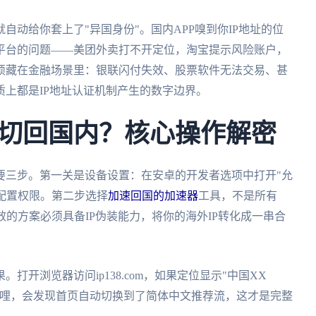
动给你套上了"异国身份"。国内APP嗅到你IP地址的位
平台的问题——美团外卖打不开定位，淘宝提示风险账户，
烦藏在金融场景里：银联闪付失效、股票软件无法交易、甚
上都是IP地址认证机制产生的数字边界。
切回国内？核心操作解密
要三步。第一关是设备设置：在安卓的开发者选项中打开"允
N配置权限。第二步选择
加速回国的加速器
工具，不是所有
效的方案必须具备IP伪装能力，将你的海外IP转化成一串合
开浏览器访问ip138.com，如果定位显示"中国XX
哔哩，会发现首页自动切换到了简体中文推荐流，这才是完整