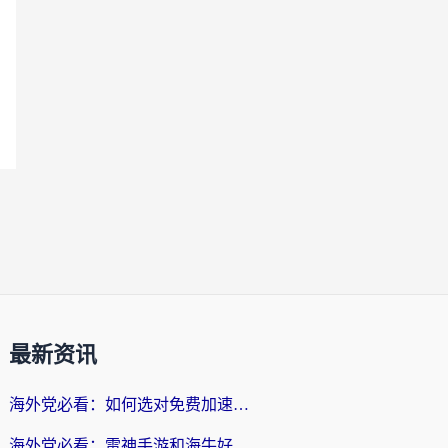
最新资讯
海外党必看：如何选对免费加速器，无缝访问国内资源不踩坑？
海外党必看：雷神手游和海牛好用吗？+3款热门加速器实测对比，附番茄加速器无缝回国指南