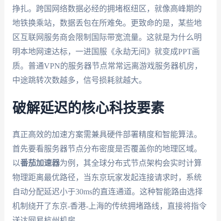
挣扎。跨国网络数据必经的拥堵枢纽区，就像高峰期的
地铁换乘站，数据丢包在所难免。更致命的是，某些地
区互联网服务商会限制国际带宽流量。这就是为什么明
明本地网速达标，一进国服《永劫无间》就变成PPT画
质。普通VPN的服务器节点常常远离游戏服务器机房，
中途跳转次数越多，信号损耗就越大。
破解延迟的核心科技要素
真正高效的加速方案需兼具硬件部署精度和智能算法。
首先要看服务器节点分布密度是否覆盖你的地理区域。
以
番茄加速器
为例，其全球分布式节点架构会实时计算
物理距离最优路径，当东京玩家发起连接请求时，系统
自动分配延迟小于30ms的直连通道。这种智能路由选择
机制绕开了东京-香港-上海的传统拥堵路线，直接将指令
送达网易杭州机房。