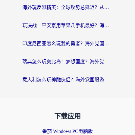
海外玩反恐精英：全球攻势总延迟？从瑞典玩神武4到外国玩黎明觉醒，选对加速器才是关键！
玩决战！平安京用苹果几手机最好？海外党必看的设备+加速器双攻略
印度尼西亚怎么玩我的勇者？海外党国服游戏加速避坑指南（附实况五行师解决方案）
瑞典怎么玩奥比岛：梦想国度？海外党亲测有效的国服游戏加速全攻略
意大利怎么玩神雕侠侣？海外党国服游戏加速终极指南（附欧洲玩王者王国保卫战4不卡技巧）
下载应用
番茄 Windows PC电脑版