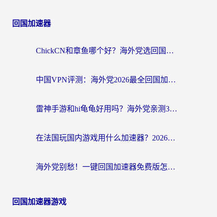
回国加速器
ChickCN和章鱼哪个好？海外党选回国加速器的3个关键维度 + 实用避坑指南
中国VPN评测：海外党2026最全回国加速器选择指南，告别地区限制不踩坑
雷神手游和hi龟龟好用吗？海外党亲测3款回国加速器，教你选对国外到国内加速器
在法国玩国内游戏用什么加速器？2026实测解决延迟卡顿的实用指南
海外党别愁！一键回国加速器免费版怎么选？从踩坑到流畅访问的全攻略
回国加速器游戏