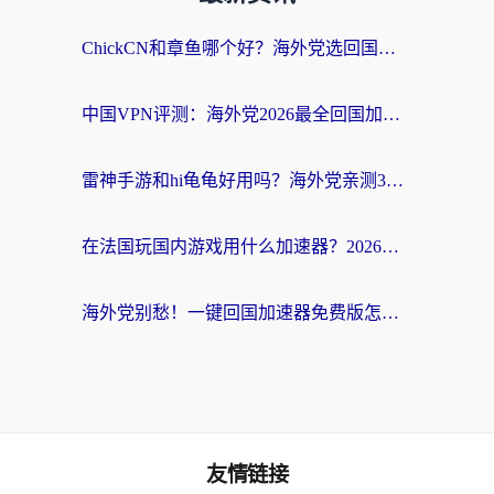
ChickCN和章鱼哪个好？海外党选回国加速器的3个关键维度 + 实用避坑指南
中国VPN评测：海外党2026最全回国加速器选择指南，告别地区限制不踩坑
雷神手游和hi龟龟好用吗？海外党亲测3款回国加速器，教你选对国外到国内加速器
在法国玩国内游戏用什么加速器？2026实测解决延迟卡顿的实用指南
海外党别愁！一键回国加速器免费版怎么选？从踩坑到流畅访问的全攻略
友情链接