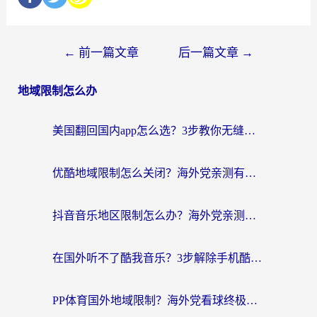
←
前一篇文章
后一篇文章
→
地域限制怎么办
美国翻回国内app怎么选？3步教你无缝刷剧、登12123、访问国内网站
优酷地域限制怎么关闭？海外党亲测有效的追剧加速器选择指南
抖音音乐地区限制怎么办？海外党亲测有效的听歌自由指南
在国外听不了酷我音乐？3步解除手机酷我音乐海外限制，附实测好用加速器
PP体育国外地域限制？海外党看球终极方案：从欧洲杯到奥运会，中文解说不卡顿！