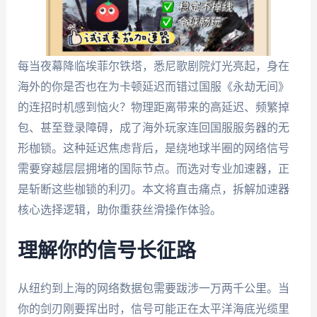
每当夜幕降临埃菲尔铁塔，悉尼歌剧院灯光亮起，身在
海外的你是否也在为卡顿延迟而错过国服《永劫无间》
的连招时机感到恼火？物理距离带来的高延迟、频繁掉
包、甚至登录障碍，成了海外玩家连回国服服务器的无
形枷锁。这种延迟焦虑背后，是绕地球半圈的网络信号
需要穿越层层拥堵的国际节点。而选对专业加速器，正
是斩断这些枷锁的利刃。本文将直击痛点，拆解加速器
核心选择逻辑，助你重获丝滑操作体验。
理解你的信号长征路
从纽约到上海的网络数据包需要跋涉一万两千公里。当
你的剑刃刚要挥出时，信号可能正在太平洋海底光缆里