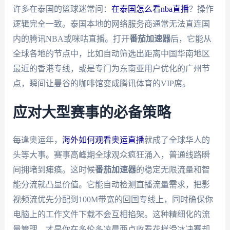
许多在泰国的篮球迷常问：
在泰国怎么看nba直播
？操作
逻辑完全一致。泰国本地的网络服务商通常无法直连国
内的腾讯NBA或咪咕直播。打开
番茄加速器
后，它能从
全球各地的节点中，比如自动筛选出距离中国华南地区
最近的香港专线，或是专门为东南亚用户优化的广州节
点，瞬间让曼谷的咖啡馆变成腾讯体育的VIP席。
应对大型赛事的必备策略
每逢奥运年，
海外如何观看奥运直播
就成了全球华人的
头等大事。赛事高峰期全球观众疯狂涌入，普通线路瞬
间拥堵到瘫痪。这时候
番茄加速器
的稳定无限流量和智
能分流就凸显价值。它能自动检测直播流量需求，把影
视频流优先分配到100M带宽的回国专线上，同时确保你
电脑上的工作文件下载不会互相掐架。这种精细化的流
量管理，才是你在多伦多凌晨两点收看花样滑冰决赛却