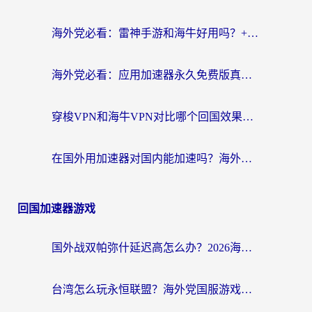
海外党必看：雷神手游和海牛好用吗？+3款热门加速器实测对比，附番茄加速器无缝回国指南
海外党必看：应用加速器永久免费版真的存在吗？教你选对回国加速器无缝刷国内资源
穿梭VPN和海牛VPN对比哪个回国效果更好？海外华人亲测3款热门加速器+避坑指南
在国外用加速器对国内能加速吗？海外党亲测有效的无缝访问指南
回国加速器游戏
国外战双帕弥什延迟高怎么办？2026海外畅玩国服游戏终极指南（附实测工具推荐）
台湾怎么玩永恒联盟？海外党国服游戏加速器选择全攻略（附3大热门游戏实测）