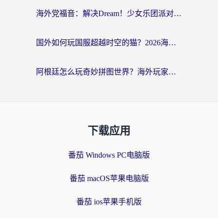
海外党福音：解决Dream！少女乐团派对！国外延迟的实用指南，附北美英国游戏加速方案
国外如何玩国服超越时空的猫？2026海外党必看的加速器选择指南
阿根廷怎么玩奇妙拼图世界？海外玩家国服游戏加速全攻略（附帕斯卡契约战舰少女解决方案）
下载应用
番茄 Windows PC电脑版
番茄 macOS苹果电脑版
番茄 ios苹果手机版