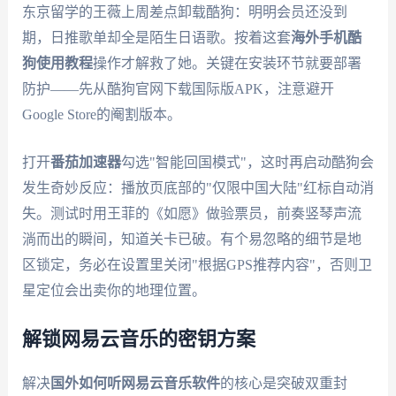
东京留学的王薇上周差点卸载酷狗：明明会员还没到
期，日推歌单却全是陌生日语歌。按着这套
海外手机酷
狗使用教程
操作才解救了她。关键在安装环节就要部署
防护——先从酷狗官网下载国际版APK，注意避开
Google Store的阉割版本。
打开
番茄加速器
勾选"智能回国模式"，这时再启动酷狗会
发生奇妙反应：播放页底部的"仅限中国大陆"红标自动消
失。测试时用王菲的《如愿》做验票员，前奏竖琴声流
淌而出的瞬间，知道关卡已破。有个易忽略的细节是地
区锁定，务必在设置里关闭"根据GPS推荐内容"，否则卫
星定位会出卖你的地理位置。
解锁网易云音乐的密钥方案
解决
国外如何听网易云音乐软件
的核心是突破双重封