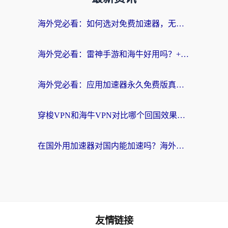
海外党必看：如何选对免费加速器，无缝访问国内资源不踩坑？
海外党必看：雷神手游和海牛好用吗？+3款热门加速器实测对比，附番茄加速器无缝回国指南
海外党必看：应用加速器永久免费版真的存在吗？教你选对回国加速器无缝刷国内资源
穿梭VPN和海牛VPN对比哪个回国效果更好？海外华人亲测3款热门加速器+避坑指南
在国外用加速器对国内能加速吗？海外党亲测有效的无缝访问指南
友情链接