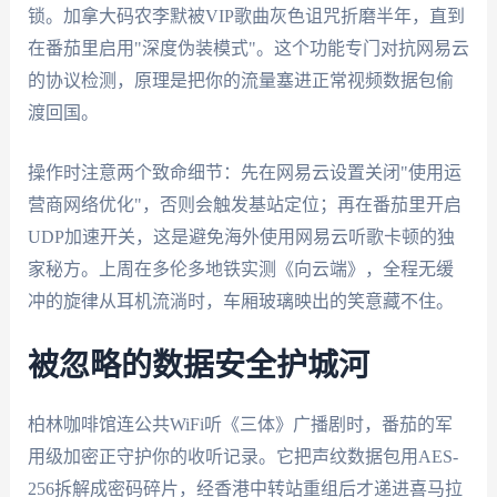
锁。加拿大码农李默被VIP歌曲灰色诅咒折磨半年，直到
在番茄里启用"深度伪装模式"。这个功能专门对抗网易云
的协议检测，原理是把你的流量塞进正常视频数据包偷
渡回国。
操作时注意两个致命细节：先在网易云设置关闭"使用运
营商网络优化"，否则会触发基站定位；再在番茄里开启
UDP加速开关，这是避免海外使用网易云听歌卡顿的独
家秘方。上周在多伦多地铁实测《向云端》，全程无缓
冲的旋律从耳机流淌时，车厢玻璃映出的笑意藏不住。
被忽略的数据安全护城河
柏林咖啡馆连公共WiFi听《三体》广播剧时，番茄的军
用级加密正守护你的收听记录。它把声纹数据包用AES-
256拆解成密码碎片，经香港中转站重组后才递进喜马拉