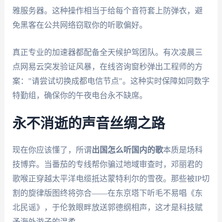
雅服务器。这种操作相当于给每个音符套上防弹衣，避
免黑客在公共网络窃取你的听歌偏好。
真正专业的加速器都配备全天候护驾团队。有次凌晨三
点网易云突发验证风暴，在线咨询窗秒弹出工程师的方
案："请尝试切换成都电信节点"。这种实时保障如同数字
特勤组，确保你的午夜电台永不缺席。
永不消逝的声音丝绸之路
现在你应该懂了，所谓
出国怎么听国内的歌
本质是场科
技博弈。当番茄的专线帮你骗过地域审查时，邓丽君的
歌喉正穿越太平洋电缆抵达蒙特利尔的雪夜。那些被IP切
割的旋律版图终将弥合——在东京塔下听毛不易唱《东
北民谣》，于伦敦眼畔放送郭德纲相声，这才是科技赋
予海外游子的温柔。