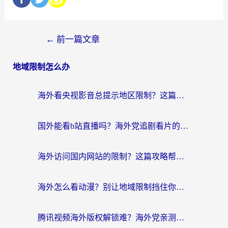
←
前一篇文章
地域限制怎么办
海外看央视影音总提示地区限制？这篇教你选对回国加速器，流畅追剧不踩坑
国外能看b站直播吗？海外党追剧看片的终极解决方案来了
海外访问国内网站的限制？这篇攻略帮你无缝解锁12306、12123和国内影音
海外怎么看动漫？别让地域限制挡住你的追番快乐
腾讯视频海外版权解锁难？海外党亲测：选对回国加速器，追剧观影零障碍