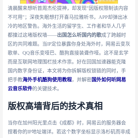
清晨醒来想听首周杰伦提神，却发现"因版权限制该内容
不可用"；深夜失眠想打开喜马拉雅听书，APP却弹出冰
冷的地区警告。海外生活的留学生、工作者和华人几乎
都撞过这堵版权墙——
出国怎么听国内的歌
成了跨越时
区的共同难题。当IP定位暴露你身处海外时，网易云变灰
歌单、QQ音乐变哑巴、酷狗直接装聋作哑。这不是玄学
而是互联网地理围栏技术作祟。好在回国加速器能克隆
国内数字身份证，本文将为你拆解版权锁链的同时，手
把手教
海外手机酷狗使用教程
，并解密
国外如何听网易
云音乐软件
的关键技术。
版权高墙背后的技术真相
当你在加州阳光里点击《成都》时，网易云的服务器会
捏着你的IP地址端详。若这个数字坐标显示洛杉矶而非成