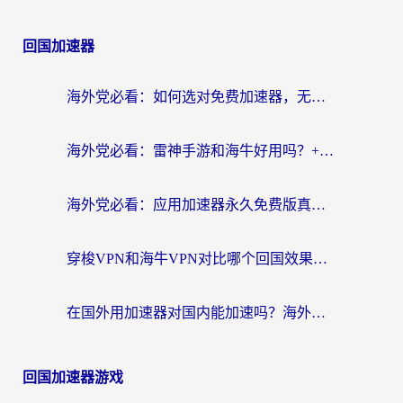
回国加速器
海外党必看：如何选对免费加速器，无缝访问国内资源不踩坑？
海外党必看：雷神手游和海牛好用吗？+3款热门加速器实测对比，附番茄加速器无缝回国指南
海外党必看：应用加速器永久免费版真的存在吗？教你选对回国加速器无缝刷国内资源
穿梭VPN和海牛VPN对比哪个回国效果更好？海外华人亲测3款热门加速器+避坑指南
在国外用加速器对国内能加速吗？海外党亲测有效的无缝访问指南
回国加速器游戏