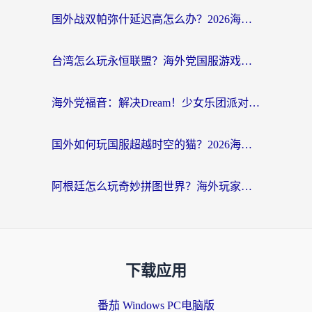
国外战双帕弥什延迟高怎么办？2026海外畅玩国服游戏终极指南（附实测工具推荐）
台湾怎么玩永恒联盟？海外党国服游戏加速器选择全攻略（附3大热门游戏实测）
海外党福音：解决Dream！少女乐团派对！国外延迟的实用指南，附北美英国游戏加速方案
国外如何玩国服超越时空的猫？2026海外党必看的加速器选择指南
阿根廷怎么玩奇妙拼图世界？海外玩家国服游戏加速全攻略（附帕斯卡契约战舰少女解决方案）
下载应用
番茄 Windows PC电脑版