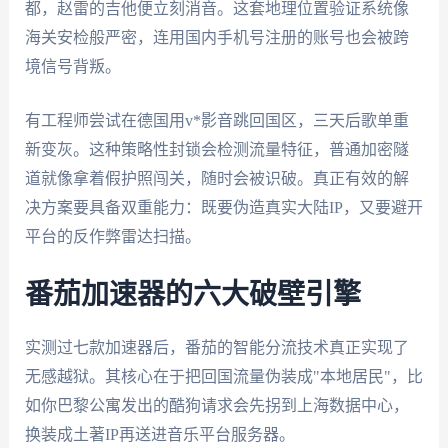
都，赵雷的吉他便立刻消音。这套地理位置验证系统像
海关安检般严密，连用国内手机号注册的账号也会被跨
境信号背叛。
有工程师尝试在德国用v*影音跳回国区，三天后歌单重
新变灰。这种策略性封锁会检测流量特征，普通加密隧
道就像拿着假护照闯关，随时会被识破。真正有效的解
决方案要具备双重能力：既要伪造真实大陆IP，又要避开
平台的反作弊雷达扫描。
番茄加速器的六大破壁引擎
实测过七款加速器后，番茄的智能分流技术真正实现了
无感越狱。其核心在于把回国流量伪装成"本地居民"，比
如你巴黎公寓发出的酷狗请求会先拐到上海数据中心，
换装成土著IP再送进音乐平台服务器。