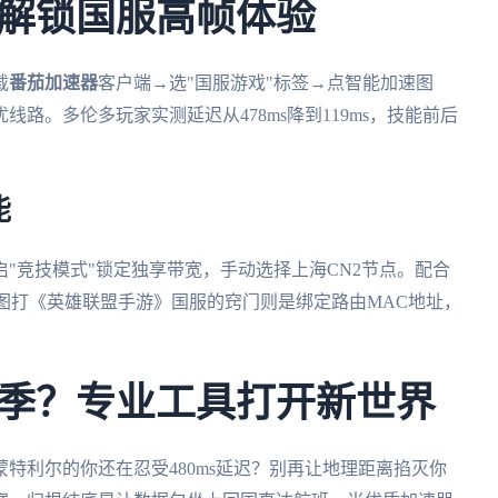
解锁国服高帧体验
载
番茄加速器
客户端→选"国服游戏"标签→点智能加速图
路。多伦多玩家实测延迟从478ms降到119ms，技能前后
能
"竞技模式"锁定独享带宽，手动选择上海CN2节点。配合
雅图打《英雄联盟手游》国服的窍门则是绑定路由MAC地址，
季？专业工具打开新世界
特利尔的你还在忍受480ms延迟？别再让地理距离掐灭你