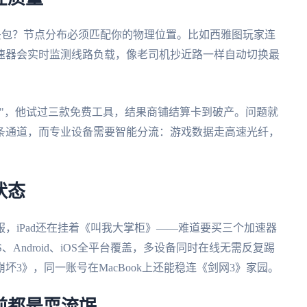
狂丢包？节点分布必须匹配你的物理位置。比如西雅图玩家连
速器会实时监测线路负载，像老司机抄近路一样自动切换最
"，他试过三款免费工具，结果商铺结算卡到破产。问题就
条通道，而专业设备需要智能分流：游戏数据走高速光纤，
状态
，iPad还在挂着《叫我大掌柜》——难道要买三个加速器
S、Android、iOS全平台覆盖，多设备同时在线无需反复踢
3》，同一账号在MacBook上还能稳连《剑网3》家园。