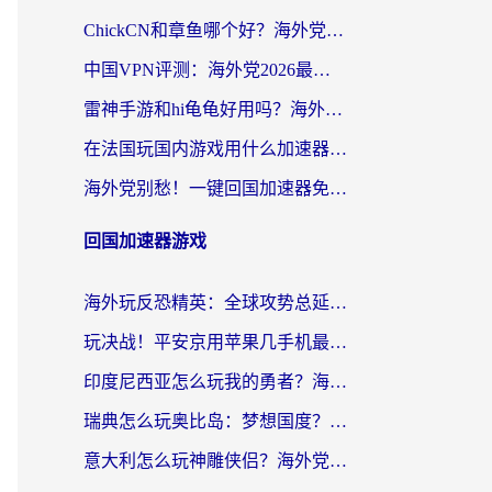
ChickCN和章鱼哪个好？海外党选回国加速器的3个关键维度 + 实用避坑指南
中国VPN评测：海外党2026最全回国加速器选择指南，告别地区限制不踩坑
雷神手游和hi龟龟好用吗？海外党亲测3款回国加速器，教你选对国外到国内加速器
在法国玩国内游戏用什么加速器？2026实测解决延迟卡顿的实用指南
海外党别愁！一键回国加速器免费版怎么选？从踩坑到流畅访问的全攻略
回国加速器游戏
海外玩反恐精英：全球攻势总延迟？从瑞典玩神武4到外国玩黎明觉醒，选对加速器才是关键！
玩决战！平安京用苹果几手机最好？海外党必看的设备+加速器双攻略
印度尼西亚怎么玩我的勇者？海外党国服游戏加速避坑指南（附实况五行师解决方案）
瑞典怎么玩奥比岛：梦想国度？海外党亲测有效的国服游戏加速全攻略
意大利怎么玩神雕侠侣？海外党国服游戏加速终极指南（附欧洲玩王者王国保卫战4不卡技巧）