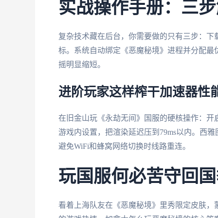
实战操作手册：三步
复杂技术藏在后台，你需要做的只有三步：下
标。系统自动绑定《恶魔秘境》进程并分配最优线
摇明显缩短。
进阶玩家这样榨干加速器性
在旧金山玩《永劫无间》国服的硬核操作：开启
游戏内设置，把渲染延迟压到79ms以内。西
避免WiFi和蜂窝网络切换时线路重连。
玩国服何必苦守回国
看着上海队友在《恶魔秘境》里秀限定皮肤，蒙