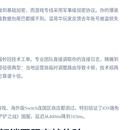
N只做到基础加密，而游戏专线采用军事级加密协议。你的爆装
连数据包尾巴都摸不到。温哥华玩家反馈去年账号被盗损失
服秒回技术工单。专业团队直接调取你的连接日志，精确到
经验很典型：当地运营商临时调整路由导致卡顿，技术组两
方靠谱十倍。
打云游戏、海外版Switch连国区商店都测过。特别验证了iOS端免
铲之战》国服，延迟从460ms降到103ms。