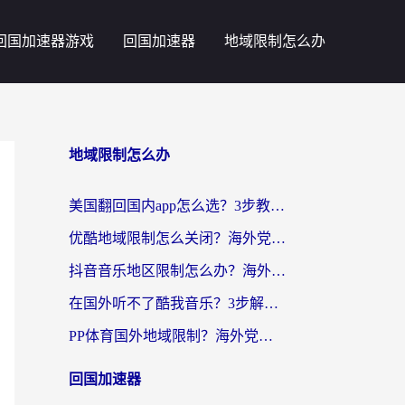
回国加速器游戏
回国加速器
地域限制怎么办
地域限制怎么办
美国翻回国内app怎么选？3步教你无缝刷剧、登12123、访问国内网站
优酷地域限制怎么关闭？海外党亲测有效的追剧加速器选择指南
抖音音乐地区限制怎么办？海外党亲测有效的听歌自由指南
在国外听不了酷我音乐？3步解除手机酷我音乐海外限制，附实测好用加速器
PP体育国外地域限制？海外党看球终极方案：从欧洲杯到奥运会，中文解说不卡顿！
回国加速器