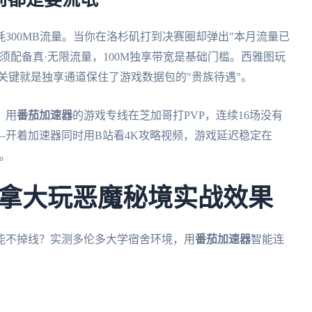
作前都是耍流氓
300MB流量。当你在洛杉矶打到决赛圈却弹出"本月流量已
须配备真·无限流量，100M独享带宽是基础门槛。西雅图玩
关键就是独享通道保住了游戏数据包的"贵族待遇"。
：用
番茄加速器
的游戏专线在芝加哥打PVP，连续16场没有
—开着加速器同时用B站看4K攻略视频，游戏延迟稳定在
子。
拿大玩恶魔秘境实战效果
能不掉线？实测多伦多大学宿舍环境，用
番茄加速器
智能连