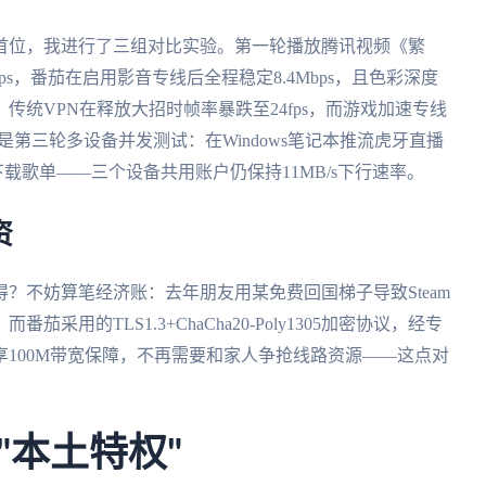
首位，我进行了三组对比实验。第一轮播放腾讯视频《繁
ps，番茄在启用影音专线后全程稳定8.4Mbps，且色彩深度
统VPN在释放大招时帧率暴跌至24fps，而游戏加速专线
的是第三轮多设备并发测试：在Windows笔记本推流虎牙直播
下载歌单——三个设备共用账户仍保持11MB/s下行速率。
资
？不妨算笔经济账：去年朋友用某免费回国梯子导致Steam
采用的TLS1.3+ChaCha20-Poly1305加密协议，经专
100M带宽保障，不再需要和家人争抢线路资源——这点对
"本土特权"