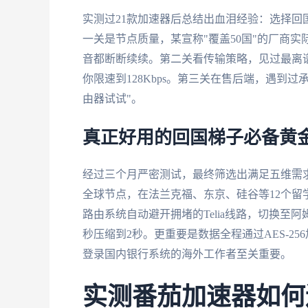
实测过21款加速器后总结出血泪经验：选择
一关是节点质量，某宣称"覆盖50国"的厂商
音都断断续续。第二关看传输策略，见过最离谱
你限速到128Kbps。第三关在售后端，遇到
由器试试"。
真正好用的回国梯子必备黄
经过三个月严密测试，最终筛选出满足五维需
全球节点，在法兰克福、东京、硅谷等12个
路由系统自动避开拥堵的Telia线路，切换至
秒压缩到2秒。更重要是数据全程通过AES-2
登录国内银行系统的海外工作者至关重要。
实测番茄加速器如何