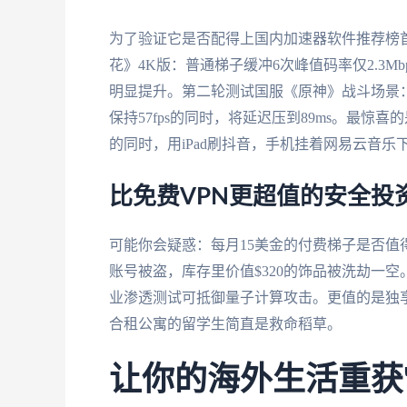
为了验证它是否配得上国内加速器软件推荐榜
花》4K版：普通梯子缓冲6次峰值码率仅2.3Mb
明显提升。第二轮测试国服《原神》战斗场景：传
保持57fps的同时，将延迟压到89ms。最惊喜
的同时，用iPad刷抖音，手机挂着网易云音乐
比免费VPN更超值的安全投
可能你会疑惑：每月15美金的付费梯子是否值得
账号被盗，库存里价值$320的饰品被洗劫一空。而番茄
业渗透测试可抵御量子计算攻击。更值的是独享
合租公寓的留学生简直是救命稻草。
让你的海外生活重获