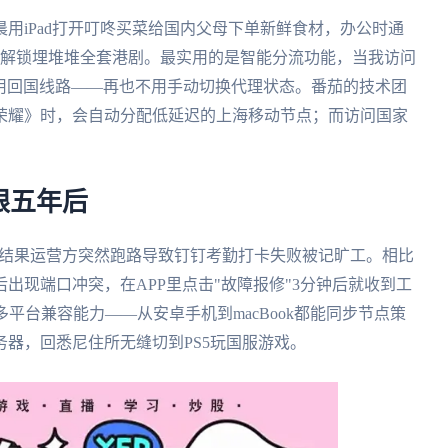
用iPad打开叮咚买菜给国内父母下单新鲜食材，办公时通
子解锁埋堆堆全套港剧。最实用的是智能分流功能，当我访问
即启用回国线路——再也不用手动切换代理状态。番茄的技术团
荣耀》时，会自动分配低延迟的上海移动节点；而访问国家
眼五年后
"，结果运营方突然跑路导致钉钉考勤打卡失败被记旷工。相比
出现端口冲突，在APP里点击"故障报修"3分钟后就收到工
其多平台兼容能力——从安卓手机到macBook都能同步节点策
服务器，回悉尼住所无缝切到PS5玩国服游戏。