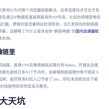
天真地以为切换个浏览器就能解决。后来追查技术日志才发
先通过IP数据库直接屏蔽海外ISP号段，比如你用德国电信
"而拦截。更狠的是流量特征检测系统，当它发现你的网络路
蔽。这解释了为什么很多自称"解锁神器"的
国内加速器软
体失效。
输链里
线路。普通VPN在晚高峰延迟飙升到368ms，开镜永远慢
数据包途经日本NTT节点时，会被强制绕道德州骨干网进入
牌，虽然用洛杉矶入口节省了5ms，却在未加密状态下被
团战时技能特效突然变成马赛克。
大天坑