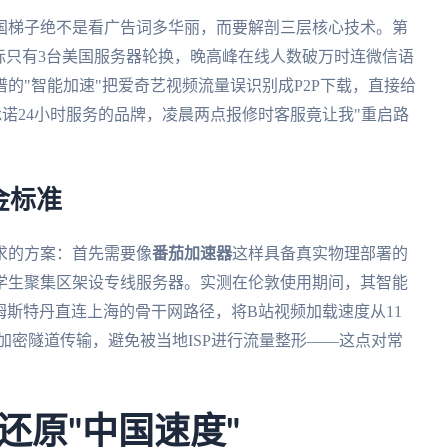
回国梯子绝不是看广告词多华丽，而要解剖三层核心技术。第
实际只有3台美国服务器轮换，晚高峰在线人数破万时连微信语
的"智能加速"把爱奇艺视频流量误识别成P2P下载，直接给
过承诺24小时服务的品牌，凌晨两点报修时客服竟让我"重启路
金标准
求的方案：首先需要像
番茄加速器
这样具备真实物理部署的
留学生聚集区架设专线服务器。实测在伦敦使用期间，其智能
阿姆斯特丹直连上海的骨干网路径，将B站视频加载速度从11
56加密隧道传输，避免被当地ISP进行流量整形——这点对常
还原"中国速度"