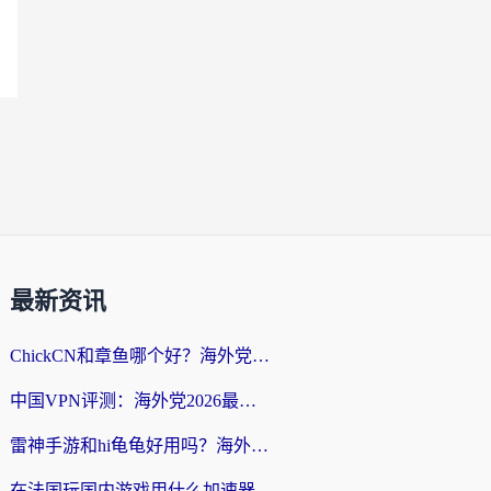
最新资讯
ChickCN和章鱼哪个好？海外党选回国加速器的3个关键维度 + 实用避坑指南
中国VPN评测：海外党2026最全回国加速器选择指南，告别地区限制不踩坑
雷神手游和hi龟龟好用吗？海外党亲测3款回国加速器，教你选对国外到国内加速器
在法国玩国内游戏用什么加速器？2026实测解决延迟卡顿的实用指南