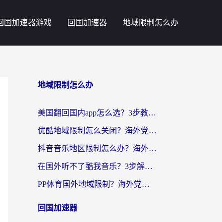
回国加速器游戏
回国加速器
地域限制怎么办
地域限制怎么办
美国翻回国内app怎么选？3步教你无缝刷剧、登12123、访问国内网站
优酷地域限制怎么关闭？海外党亲测有效的追剧加速器选择指南
抖音音乐地区限制怎么办？海外党亲测有效的听歌自由指南
在国外听不了酷我音乐？3步解除手机酷我音乐海外限制，附实测好用加速器
PP体育国外地域限制？海外党看球终极方案：从欧洲杯到奥运会，中文解说不卡顿！
回国加速器