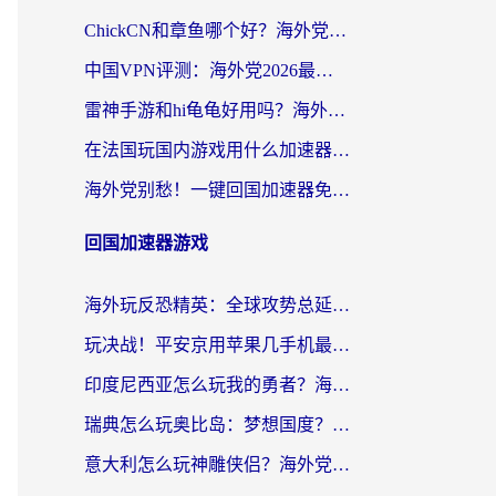
ChickCN和章鱼哪个好？海外党选回国加速器的3个关键维度 + 实用避坑指南
中国VPN评测：海外党2026最全回国加速器选择指南，告别地区限制不踩坑
雷神手游和hi龟龟好用吗？海外党亲测3款回国加速器，教你选对国外到国内加速器
在法国玩国内游戏用什么加速器？2026实测解决延迟卡顿的实用指南
海外党别愁！一键回国加速器免费版怎么选？从踩坑到流畅访问的全攻略
回国加速器游戏
海外玩反恐精英：全球攻势总延迟？从瑞典玩神武4到外国玩黎明觉醒，选对加速器才是关键！
玩决战！平安京用苹果几手机最好？海外党必看的设备+加速器双攻略
印度尼西亚怎么玩我的勇者？海外党国服游戏加速避坑指南（附实况五行师解决方案）
瑞典怎么玩奥比岛：梦想国度？海外党亲测有效的国服游戏加速全攻略
意大利怎么玩神雕侠侣？海外党国服游戏加速终极指南（附欧洲玩王者王国保卫战4不卡技巧）