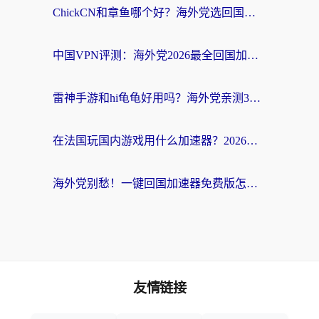
ChickCN和章鱼哪个好？海外党选回国加速器的3个关键维度 + 实用避坑指南
中国VPN评测：海外党2026最全回国加速器选择指南，告别地区限制不踩坑
雷神手游和hi龟龟好用吗？海外党亲测3款回国加速器，教你选对国外到国内加速器
在法国玩国内游戏用什么加速器？2026实测解决延迟卡顿的实用指南
海外党别愁！一键回国加速器免费版怎么选？从踩坑到流畅访问的全攻略
友情链接