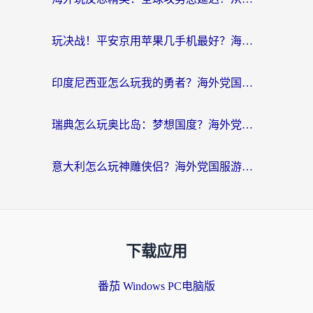
玩决战！平安京用苹果几手机最好？海外党必看的设备+加速器双攻略
印度尼西亚怎么玩我的勇者？海外党国服游戏加速避坑指南（附实况五行师解决方案）
瑞典怎么玩奥比岛：梦想国度？海外党亲测有效的国服游戏加速全攻略
意大利怎么玩神雕侠侣？海外党国服游戏加速终极指南（附欧洲玩王者王国保卫战4不卡技巧）
下载应用
番茄 Windows PC电脑版