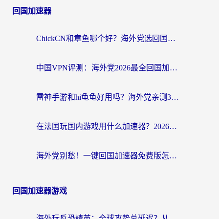
回国加速器
ChickCN和章鱼哪个好？海外党选回国加速器的3个关键维度 + 实用避坑指南
中国VPN评测：海外党2026最全回国加速器选择指南，告别地区限制不踩坑
雷神手游和hi龟龟好用吗？海外党亲测3款回国加速器，教你选对国外到国内加速器
在法国玩国内游戏用什么加速器？2026实测解决延迟卡顿的实用指南
海外党别愁！一键回国加速器免费版怎么选？从踩坑到流畅访问的全攻略
回国加速器游戏
海外玩反恐精英：全球攻势总延迟？从瑞典玩神武4到外国玩黎明觉醒，选对加速器才是关键！