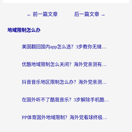
←
前一篇文章
后一篇文章
→
地域限制怎么办
美国翻回国内app怎么选？3步教你无缝刷剧、登12123、访问国内网站
优酷地域限制怎么关闭？海外党亲测有效的追剧加速器选择指南
抖音音乐地区限制怎么办？海外党亲测有效的听歌自由指南
在国外听不了酷我音乐？3步解除手机酷我音乐海外限制，附实测好用加速器
PP体育国外地域限制？海外党看球终极方案：从欧洲杯到奥运会，中文解说不卡顿！