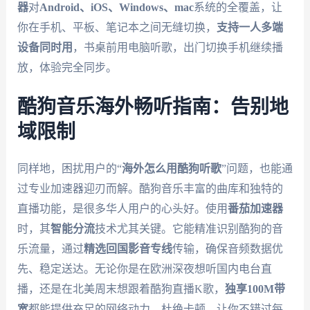
器
对
Android、iOS、Windows、mac
系统的全覆盖，让
你在手机、平板、笔记本之间无缝切换，
支持一人多端
设备同时用
，书桌前用电脑听歌，出门切换手机继续播
放，体验完全同步。
酷狗音乐海外畅听指南：告别地
域限制
同样地，困扰用户的“
海外怎么用酷狗听歌
”问题，也能通
过专业加速器迎刃而解。酷狗音乐丰富的曲库和独特的
直播功能，是很多华人用户的心头好。使用
番茄加速器
时，其
智能分流
技术尤其关键。它能精准识别酷狗的音
乐流量，通过
精选回国影音专线
传输，确保音频数据优
先、稳定送达。无论你是在欧洲深夜想听国内电台直
播，还是在北美周末想跟着酷狗直播K歌，
独享100M带
宽
都能提供充足的网络动力，杜绝卡顿，让你不错过每