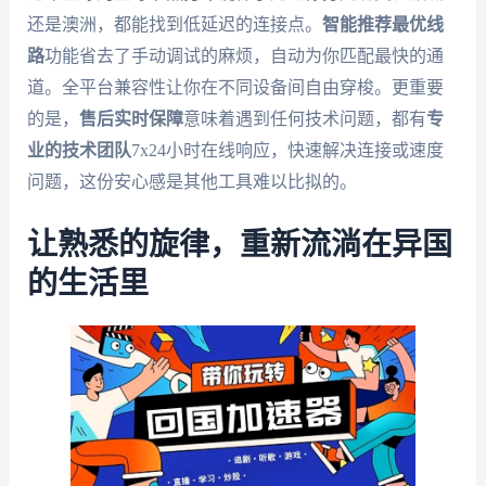
还是澳洲，都能找到低延迟的连接点。
智能推荐最优线
路
功能省去了手动调试的麻烦，自动为你匹配最快的通
道。全平台兼容性让你在不同设备间自由穿梭。更重要
的是，
售后实时保障
意味着遇到任何技术问题，都有
专
业的技术团队
7x24小时在线响应，快速解决连接或速度
问题，这份安心感是其他工具难以比拟的。
让熟悉的旋律，重新流淌在异国
的生活里