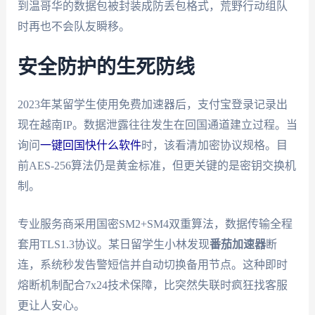
到温哥华的数据包被封装成防丢包格式，荒野行动组队
时再也不会队友瞬移。
安全防护的生死防线
2023年某留学生使用免费加速器后，支付宝登录记录出
现在越南IP。数据泄露往往发生在回国通道建立过程。当
询问
一键回国快什么软件
时，该看清加密协议规格。目
前AES-256算法仍是黄金标准，但更关键的是密钥交换机
制。
专业服务商采用国密SM2+SM4双重算法，数据传输全程
套用TLS1.3协议。某日留学生小林发现
番茄加速器
断
连，系统秒发告警短信并自动切换备用节点。这种即时
熔断机制配合7x24技术保障，比突然失联时疯狂找客服
更让人安心。