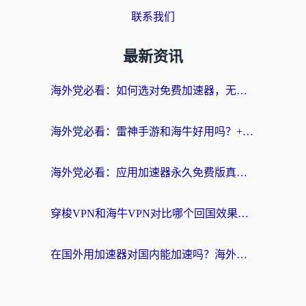
联系我们
最新资讯
海外党必看：如何选对免费加速器，无缝访问国内资源不踩坑？
海外党必看：雷神手游和海牛好用吗？+3款热门加速器实测对比，附番茄加速器无缝回国指南
海外党必看：应用加速器永久免费版真的存在吗？教你选对回国加速器无缝刷国内资源
穿梭VPN和海牛VPN对比哪个回国效果更好？海外华人亲测3款热门加速器+避坑指南
在国外用加速器对国内能加速吗？海外党亲测有效的无缝访问指南