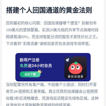
搭建个人回国通道的黄金法则
回到最初的核心问题：回国加速器哪个便宜？别被包年
100美元的营销蒙蔽。实测20美元档的共享节点高峰时段
网速衰减60%，而支持智能分流的服务才是性价比之王。
下次看到"无限流量"请核验是否包含游戏专线带宽。
当你配置完所有客户端，不妨做个小测试：同时打开爱
奇艺4K视频和王者荣耀。真正优质的加速器会让视频预
加载3秒后流畅播放，而游戏延迟稳定在绿色区域。这种
丝滑体验才是破解数字围城的终极答案。