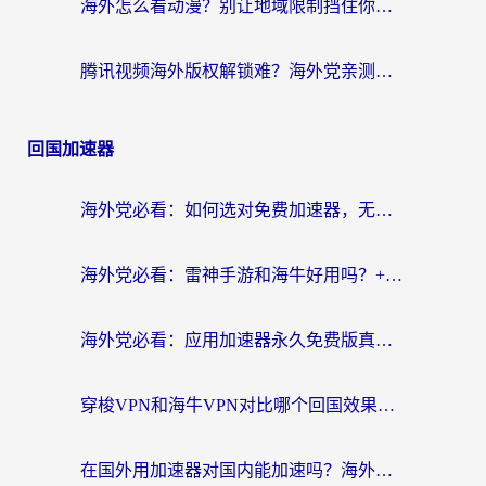
海外怎么看动漫？别让地域限制挡住你的追番快乐
腾讯视频海外版权解锁难？海外党亲测：选对回国加速器，追剧观影零障碍
回国加速器
海外党必看：如何选对免费加速器，无缝访问国内资源不踩坑？
海外党必看：雷神手游和海牛好用吗？+3款热门加速器实测对比，附番茄加速器无缝回国指南
海外党必看：应用加速器永久免费版真的存在吗？教你选对回国加速器无缝刷国内资源
穿梭VPN和海牛VPN对比哪个回国效果更好？海外华人亲测3款热门加速器+避坑指南
在国外用加速器对国内能加速吗？海外党亲测有效的无缝访问指南