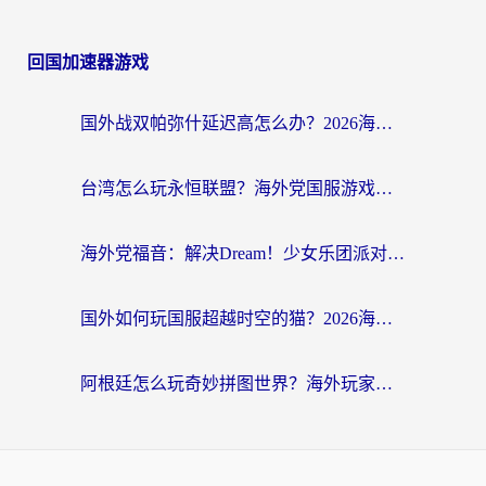
回国加速器游戏
国外战双帕弥什延迟高怎么办？2026海外畅玩国服游戏终极指南（附实测工具推荐）
台湾怎么玩永恒联盟？海外党国服游戏加速器选择全攻略（附3大热门游戏实测）
海外党福音：解决Dream！少女乐团派对！国外延迟的实用指南，附北美英国游戏加速方案
国外如何玩国服超越时空的猫？2026海外党必看的加速器选择指南
阿根廷怎么玩奇妙拼图世界？海外玩家国服游戏加速全攻略（附帕斯卡契约战舰少女解决方案）