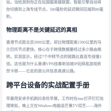
站，当检测到你正在玩国服英雄联盟，智能引擎自动将
你切换到上海专线节点，500毫秒的延迟瞬间压缩到80毫
秒。
物理距离不是关键延迟的真相
香港节点距北京2000公里，却比物理距离1500公里的乌
兰巴托节点更快。核心在于跨境数据要经过多少路由跳
转。实测显示，经过7个中转节点的链路比直连专线慢3
倍。这也是为什么普通VPN挂着新加坡IP玩网易游戏依
然卡顿——它走的是公共信息高速公路。
跨平台设备的实战配置手册
早晨用安卓手机刷抖音吃早餐，工作时在mac打开钉钉处
理审批，晚上又在Windows电脑追芒果TV综艺——海外