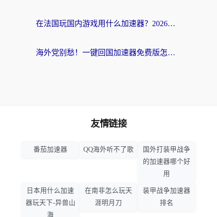
在法国玩国内游戏用什么加速器？2026实测解决延迟卡顿的实用指南
海外党别愁！一键回国加速器免费版怎么选？从踩坑到流畅访问的全攻略
友情链接
番茄加速器
QQ海外听不了歌
国外打装甲战争
的加速器哪个好
用
日本用什么加速
在南非怎么玩天
装甲战争加速器
器玩天下-异兽山
涯明月刀
排名
海