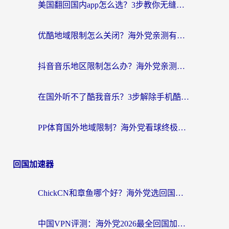
美国翻回国内app怎么选？3步教你无缝刷剧、登12123、访问国内网站
优酷地域限制怎么关闭？海外党亲测有效的追剧加速器选择指南
抖音音乐地区限制怎么办？海外党亲测有效的听歌自由指南
在国外听不了酷我音乐？3步解除手机酷我音乐海外限制，附实测好用加速器
PP体育国外地域限制？海外党看球终极方案：从欧洲杯到奥运会，中文解说不卡顿！
回国加速器
ChickCN和章鱼哪个好？海外党选回国加速器的3个关键维度 + 实用避坑指南
中国VPN评测：海外党2026最全回国加速器选择指南，告别地区限制不踩坑