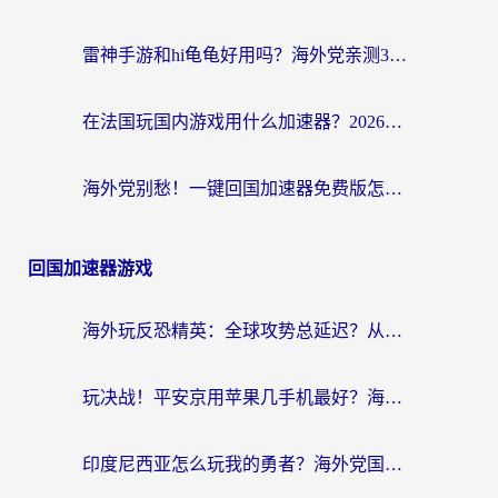
雷神手游和hi龟龟好用吗？海外党亲测3款回国加速器，教你选对国外到国内加速器
在法国玩国内游戏用什么加速器？2026实测解决延迟卡顿的实用指南
海外党别愁！一键回国加速器免费版怎么选？从踩坑到流畅访问的全攻略
回国加速器游戏
海外玩反恐精英：全球攻势总延迟？从瑞典玩神武4到外国玩黎明觉醒，选对加速器才是关键！
玩决战！平安京用苹果几手机最好？海外党必看的设备+加速器双攻略
印度尼西亚怎么玩我的勇者？海外党国服游戏加速避坑指南（附实况五行师解决方案）