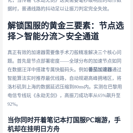
化，当传输《永劫无剑》这类需要毫秒级响应的动作数
据时，普通线路的抖动足以让振刀判定完全失效。
解锁国服的黄金三要素：节点选
择＞智能分流＞安全通道
真正有效的加速器需要像手术刀般精准解决三个核心问
题。首先是节点部署密度——全球分布的加速节点如同
在数据汪洋中搭建专属快艇码头。例如
番茄加速器
通过
智能算法实时推荐最优线路，自动规避高峰拥堵区，将
洛杉矶到上海的数据延迟压缩到80ms内。实测在巴黎用
电信专线玩《永劫无剑》，高振刀成功率从65%飙升至
92%。
当你同时开着笔记本打国服PC端游，手
机却在挂明日方舟