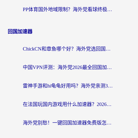
PP体育国外地域限制？海外党看球终极方案：从欧洲杯到奥运会，中文解说不卡顿！
回国加速器
ChickCN和章鱼哪个好？海外党选回国加速器的3个关键维度 + 实用避坑指南
中国VPN评测：海外党2026最全回国加速器选择指南，告别地区限制不踩坑
雷神手游和hi龟龟好用吗？海外党亲测3款回国加速器，教你选对国外到国内加速器
在法国玩国内游戏用什么加速器？2026实测解决延迟卡顿的实用指南
海外党别愁！一键回国加速器免费版怎么选？从踩坑到流畅访问的全攻略