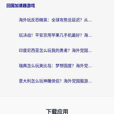
回国加速器游戏
海外玩反恐精英：全球攻势总延迟？从瑞典玩神武4到外国玩黎明觉醒，选对加速器才是关键！
玩决战！平安京用苹果几手机最好？海外党必看的设备+加速器双攻略
印度尼西亚怎么玩我的勇者？海外党国服游戏加速避坑指南（附实况五行师解决方案）
瑞典怎么玩奥比岛：梦想国度？海外党亲测有效的国服游戏加速全攻略
意大利怎么玩神雕侠侣？海外党国服游戏加速终极指南（附欧洲玩王者王国保卫战4不卡技巧）
下载应用