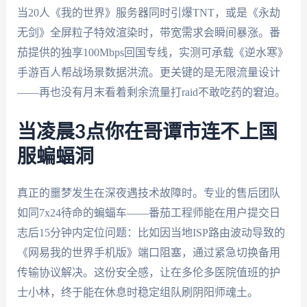
当20人《我的世界》服务器同时引爆TNT，或是《永劫
无剑》全屏粒子特效渲染时，带宽需求会瞬间暴涨。番
茄提供的独享100Mbps回国专线，实测可承载《逆水寒》
手游百人帮战场景数据洪流。更关键的是无限流量设计
——再也没有月末看着剩余流量打raid不敢吃药的窘迫。
当凌晨3点你在哥谭市连不上国
服蝙蝠洞
真正的噩梦发生在深夜遇技术故障时。专业的售后团队
如同7x24待命的蝙蝠车——番茄工程师能在用户提交日
志后15分钟内定位问题：比如因当地ISP路由波动导致的
《网易我的世界手机版》端口阻塞，通过紧急切换备用
传输协议解决。这份安全感，让在多伦多医院值班的护
士小林，终于能在休息时稳定组队刷阴阳师魂土。