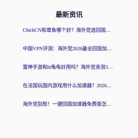
最新资讯
ChickCN和章鱼哪个好？海外党选回国加速器的3个关键维度 + 实用避坑指南
中国VPN评测：海外党2026最全回国加速器选择指南，告别地区限制不踩坑
雷神手游和hi龟龟好用吗？海外党亲测3款回国加速器，教你选对国外到国内加速器
在法国玩国内游戏用什么加速器？2026实测解决延迟卡顿的实用指南
海外党别愁！一键回国加速器免费版怎么选？从踩坑到流畅访问的全攻略