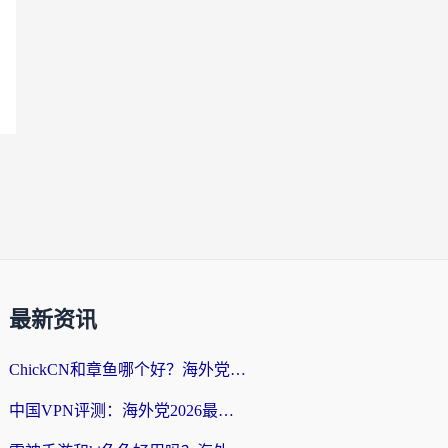
最新资讯
ChickCN和章鱼哪个好？海外党选回国加速器的3个关键维度 + 实用避坑指南
中国VPN评测：海外党2026最全回国加速器选择指南，告别地区限制不踩坑