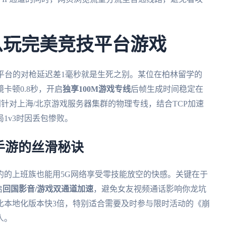
么玩完美竞技平台游戏
技平台的对枪延迟差1毫秒就是生死之别。某位在柏林留学的
卡顿0.8秒，开启
独享100M游戏专线
后帧生成时间稳定在
门针对上海/北京游戏服务器集群的物理专线，结合TCP加速
1v3时因丢包惨败。
手游的丝滑秘诀
约的上班族也能用5G网络享受零技能放空的快感。关键在于
启
回国影音/游戏双通道加速
，避免女友视频通话影响你龙坑
比本地化版本快3倍，特别适合需要及时参与限时活动的《崩
人。