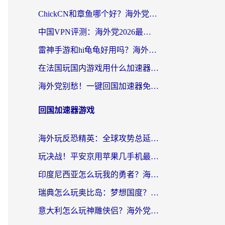
ChickCN和章鱼哪个好？海外党选回国加速器的3个关键维度 + 实用避坑指南
中国VPN评测：海外党2026最全回国加速器选择指南，告别地区限制不踩坑
雷神手游和hi龟龟好用吗？海外党亲测3款回国加速器，教你选对国外到国内加速器
在法国玩国内游戏用什么加速器？2026实测解决延迟卡顿的实用指南
海外党别愁！一键回国加速器免费版怎么选？从踩坑到流畅访问的全攻略
回国加速器游戏
海外玩反恐精英：全球攻势总延迟？从瑞典玩神武4到外国玩黎明觉醒，选对加速器才是关键！
玩决战！平安京用苹果几手机最好？海外党必看的设备+加速器双攻略
印度尼西亚怎么玩我的勇者？海外党国服游戏加速避坑指南（附实况五行师解决方案）
瑞典怎么玩奥比岛：梦想国度？海外党亲测有效的国服游戏加速全攻略
意大利怎么玩神雕侠侣？海外党国服游戏加速终极指南（附欧洲玩王者王国保卫战4不卡技巧）