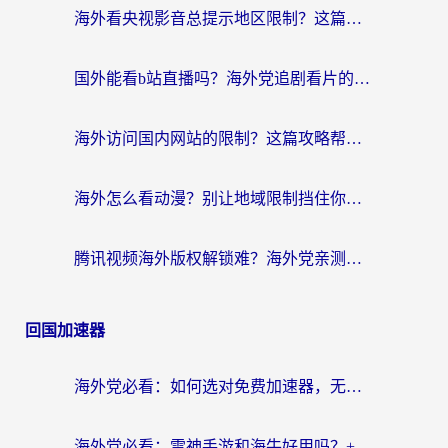
海外看央视影音总提示地区限制？这篇教你选对回国加速器，流畅追剧不踩坑
国外能看b站直播吗？海外党追剧看片的终极解决方案来了
海外访问国内网站的限制？这篇攻略帮你无缝解锁12306、12123和国内影音
海外怎么看动漫？别让地域限制挡住你的追番快乐
腾讯视频海外版权解锁难？海外党亲测：选对回国加速器，追剧观影零障碍
回国加速器
海外党必看：如何选对免费加速器，无缝访问国内资源不踩坑？
海外党必看：雷神手游和海牛好用吗？+3款热门加速器实测对比，附番茄加速器无缝回国指南