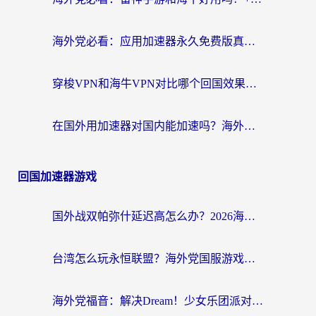
海外党必看：应用加速器永久免费版真的存在吗？教你选对回国加速器无缝刷国内资源
穿梭VPN和海牛VPN对比哪个回国效果更好？海外华人亲测3款热门加速器+避坑指南
在国外用加速器对国内能加速吗？海外党亲测有效的无缝访问指南
回国加速器游戏
国外战双帕弥什延迟高怎么办？2026海外畅玩国服游戏终极指南（附实测工具推荐）
台湾怎么玩永恒联盟？海外党国服游戏加速器选择全攻略（附3大热门游戏实测）
海外党福音：解决Dream！少女乐团派对！国外延迟的实用指南，附北美英国游戏加速方案