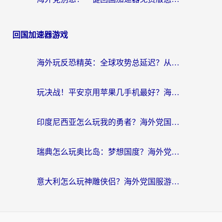
回国加速器游戏
海外玩反恐精英：全球攻势总延迟？从瑞典玩神武4到外国玩黎明觉醒，选对加速器才是关键！
玩决战！平安京用苹果几手机最好？海外党必看的设备+加速器双攻略
印度尼西亚怎么玩我的勇者？海外党国服游戏加速避坑指南（附实况五行师解决方案）
瑞典怎么玩奥比岛：梦想国度？海外党亲测有效的国服游戏加速全攻略
意大利怎么玩神雕侠侣？海外党国服游戏加速终极指南（附欧洲玩王者王国保卫战4不卡技巧）