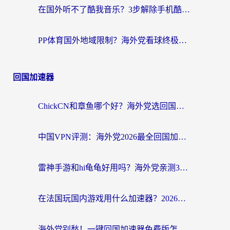
在国外听不了酷我音乐？3步解除手机酷我音乐海外限制，附实测好用加速器
PP体育国外地域限制？海外党看球终极方案：从欧洲杯到奥运会，中文解说不卡顿！
回国加速器
ChickCN和章鱼哪个好？海外党选回国加速器的3个关键维度 + 实用避坑指南
中国VPN评测：海外党2026最全回国加速器选择指南，告别地区限制不踩坑
雷神手游和hi龟龟好用吗？海外党亲测3款回国加速器，教你选对国外到国内加速器
在法国玩国内游戏用什么加速器？2026实测解决延迟卡顿的实用指南
海外党别愁！一键回国加速器免费版怎么选？从踩坑到流畅访问的全攻略