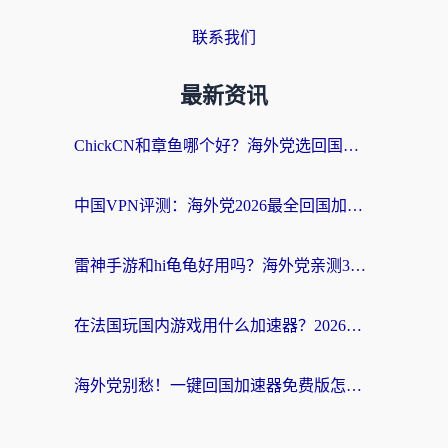
联系我们
最新资讯
ChickCN和章鱼哪个好？海外党选回国加速器的3个关键维度 + 实用避坑指南
中国VPN评测：海外党2026最全回国加速器选择指南，告别地区限制不踩坑
雷神手游和hi龟龟好用吗？海外党亲测3款回国加速器，教你选对国外到国内加速器
在法国玩国内游戏用什么加速器？2026实测解决延迟卡顿的实用指南
海外党别愁！一键回国加速器免费版怎么选？从踩坑到流畅访问的全攻略