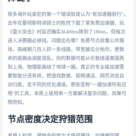
很多海外玩家犯的第一个错误就是认为"有加速器就行"。
去年在曼彻斯特读硕士的陈然下载了某免费加速器，玩
《萤火突击》时延迟确实从400ms降到了180ms，但每次
进入决赛圈必掉线。问题出在哪？免费节点就像公共猎
场，高峰期几百人挤一条线路，带宽被瓜分殆尽。更致
命的是路由调度混乱，你的数据可能从伦敦绕道美国再
到上海，物理距离绕了地球一圈。真正的专业级加速需
要智能分流系统，把游戏数据、视频通话、网页浏览自
动归类，走不同的优化通道。那些宣称"一键加速所有应
用"的工具，本质上是用单一方案解决复杂问题，效果可
想而知。
节点密度决定狩猎范围
老猎人知道，猎物多的地方才值得蹲守。加速器同理，