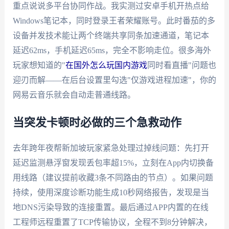
重点说说多平台协同作战。我实测过安卓手机开热点给
Windows笔记本，同时登录王者荣耀账号。此时番茄的多
设备并发技术能让两个终端共享同条加速通道，笔记本
延迟62ms，手机延迟65ms，完全不影响走位。很多海外
玩家想知道的"
在国外怎么玩国内游戏
同时看直播"问题也
迎刃而解——在后台设置里勾选"仅游戏进程加速"，你的
网易云音乐就会自动走普通线路。
当突发卡顿时必做的三个急救动作
去年跨年夜帮新加坡玩家紧急处理过掉线问题：先打开
延迟监测悬浮窗发现丢包率超15%，立刻在App内切换备
用线路（建议提前收藏3条不同路由的节点）。如果问题
持续，使用深度诊断功能生成10秒网络报告，发现是当
地DNS污染导致的连接重置。最后通过APP内置的在线
工程师远程重置了TCP传输协议，全程不到8分钟解决，