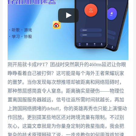
刚开局就卡成PPT？团战时突然飙升的460ms延迟让你眼
睁睁看着自己被打倒？这可能是每个海外王者荣耀玩家
的噩梦。当你发现每次想推塔却被距离和网络阻碍时，
那种憋屈感简直令人窒息。距离确实是硬伤——物理位
置离国服服务器越远，信号往返所需时间就越长，再加
上跨国网络拥堵的debuff，你的英雄再秀也只能上演慢动
作回放。更别提某些地区还对跨境流量有限制。不过别
灰心，这篇文章就是为你量身定制的救星指南，我会把
复杂的技术原理掰碎了说，一步步教你如何用游戏加速