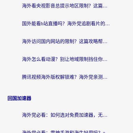
海外看央视影音总提示地区限制？这篇教你选对回国加速器，流畅追剧不踩坑
国外能看b站直播吗？海外党追剧看片的终极解决方案来了
海外访问国内网站的限制？这篇攻略帮你无缝解锁12306、12123和国内影音
海外怎么看动漫？别让地域限制挡住你的追番快乐
腾讯视频海外版权解锁难？海外党亲测：选对回国加速器，追剧观影零障碍
回国加速器
海外党必看：如何选对免费加速器，无缝访问国内资源不踩坑？
海外党必看：雷神手游和海牛好用吗？+3款热门加速器实测对比，附番茄加速器无缝回国指南