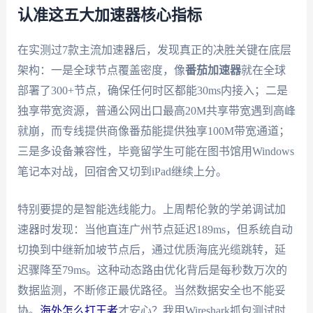
认准这五大加速器核心指标
在实测过7款主流加速器后，发现真正的决胜关键在底层
架构：一是全球节点覆盖密度，像
番茄加速器
就在全球
部署了300+节点，确保任何时区都能30ms内接入；二是
独享带宽资源，普通公网出口最高20M共享带宽遇到高峰
就崩，而专线提供商像番茄能提供独享100M带宽通道；
三是多设备兼容性，毕竟留学生可能在图书馆用Windows
笔记本对战，回宿舍又切到iPad继续上分。
特别要提的是智能选线能力。上周帮伦敦的学弟调试加
速器时发现：当他直连广州节点延迟189ms，但系统自动
切换到中继新加坡节点后，通过优质海底光缆跳转，延
迟骤降至79ms。这种动态路由优化背后是每秒数万次的
数据监测，不断修正最优路径。当然数据安全也不能妥
协。
海外怎么打王者
才安心？我用Wireshark抓包测试时