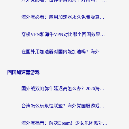
海外党必看：应用加速器永久免费版真的存在吗？教你选对回国加速器无缝刷国内资源
穿梭VPN和海牛VPN对比哪个回国效果更好？海外华人亲测3款热门加速器+避坑指南
在国外用加速器对国内能加速吗？海外党亲测有效的无缝访问指南
回国加速器游戏
国外战双帕弥什延迟高怎么办？2026海外畅玩国服游戏终极指南（附实测工具推荐）
台湾怎么玩永恒联盟？海外党国服游戏加速器选择全攻略（附3大热门游戏实测）
海外党福音：解决Dream！少女乐团派对！国外延迟的实用指南，附北美英国游戏加速方案