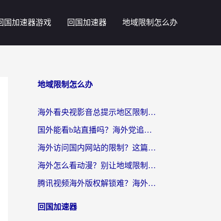
回国加速器游戏
回国加速器
地域限制怎么办
地域限制怎么办
海外看央视影音总提示地区限制？这篇教你选对回国加速器，流畅追剧不踩坑
国外能看b站直播吗？海外党追剧看片的终极解决方案来了
海外访问国内网站的限制？这篇攻略帮你无缝解锁12306、12123和国内影音
海外怎么看动漫？别让地域限制挡住你的追番快乐
腾讯视频海外版权解锁难？海外党亲测：选对回国加速器，追剧观影零障碍
回国加速器