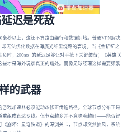
络延迟是死敌
0毫秒以上，这还不算路由绕行和数据拥堵。普通VPN解决
，却无法优化数据在海底光纤里绕路的窘境。当《金铲铲之
负时，200ms+的延迟足够让对手抢下关键装备；《英雄联
这些才是海外玩家真正的痛处。而像足球经理这样需要频繁
。
样的武器
的游戏加速器必须能动态修正传输路径。全球节点分布正是
道重组成直达专线。但节点越多并不意味着越好——能否智
打《崩坏：星穹铁道》的深渊关卡，节点却突然抽风，系统