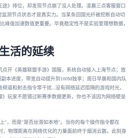
无途》排位，却发现节点崩了没人处理。凌晨三点客服窗口
4小时监测节点状态才是真实力。当某条回国光纤被挖断自动切
至比峰值加速数值更重要。毕竟稳定性不是实验室理想数据，
生活的延续
机点开《英雄联盟手游》国服，系统自动接入上海节点；放
服副本进度，带宽自动提升到100M独享；周日早晨和国内队
频道和射击指令零干扰...没有网络延迟阻隔的游戏时光，
理》玩家不愿错过新赛季数据更新，你也不该因为网络壁垒
上"，而是"是否丝滑如本地"。当你的每个操作指令都在
应时，物理距离在网络优化的力量面前终于烟消云散。此刻身