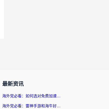
最新资讯
海外党必看：如何选对免费加速器，无缝访问国内资源不踩坑？
海外党必看：雷神手游和海牛好用吗？+3款热门加速器实测对比，附番茄加速器无缝回国指南