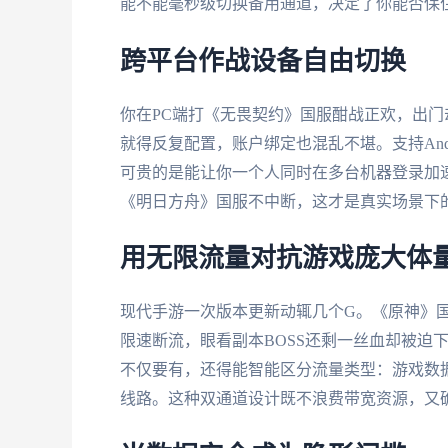
能不能毫秒级切换备用通道，决定了你能否保
跨平台作战设备自由切换
你在PC端打《无畏契约》国服酣战正欢，出门
就得反复配置，账户绑定也混乱不堪。支持Androi
可贵的是能让你一个人同时在多台机器登录加
《明日方舟》国服不中断，这才是真实场景下
用无限流量对抗游戏庞大体
现代手游一次版本更新动辄几个G。《原神》
限速断流，眼看副本BOSS还剩一丝血却被迫
不仅要有，还得能智能区分流量类型：游戏数
线路。这种双通道设计既不浪费带宽资源，又