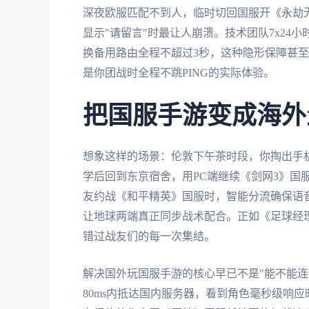
深夜欧服匹配不到人，临时切回国服开《永劫
显示"请留言"时最让人崩溃。技术团队7x2
换备用路由全程不超过3秒，这种隐形保障甚
是你团战时全程不跳PING的实际体验。
把国服手游变成海外
想象这样的场景：伦敦下午茶时段，你掏出手
学后回到东京宿舍，用PC端继续《剑网3》国
友约战《和平精英》国服时，智能分流确保语音
让地球两端真正同步战术配合。正如《足球经
错过战友们的每一次集结。
解决国外玩国服手游的核心早已不是"能不能连
80ms内抵达国内服务器，看到角色毫秒级响