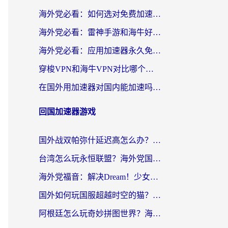
海外党必看：如何选对免费加速器，无缝访问国内资源不踩坑？
海外党必看：雷神手游和海牛好用吗？+3款热门加速器实测对比，附番茄加速器无缝回国指南
海外党必看：应用加速器永久免费版真的存在吗？教你选对回国加速器无缝刷国内资源
穿梭VPN和海牛VPN对比哪个回国效果更好？海外华人亲测3款热门加速器+避坑指南
在国外用加速器对国内能加速吗？海外党亲测有效的无缝访问指南
回国加速器游戏
国外战双帕弥什延迟高怎么办？2026海外畅玩国服游戏终极指南（附实测工具推荐）
台湾怎么玩永恒联盟？海外党国服游戏加速器选择全攻略（附3大热门游戏实测）
海外党福音：解决Dream！少女乐团派对！国外延迟的实用指南，附北美英国游戏加速方案
国外如何玩国服超越时空的猫？2026海外党必看的加速器选择指南
阿根廷怎么玩奇妙拼图世界？海外玩家国服游戏加速全攻略（附帕斯卡契约战舰少女解决方案）