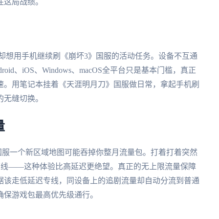
住这局战绩。
却想用手机继续刷《崩坏3》国服的活动任务。设备不互通
d、iOS、Windows、macOS全平台只是基本门槛，真正
速。用笔记本挂着《天涯明月刀》国服做日常，拿起手机刷
的无缝切换。
量
国服一个新区域地图可能吞掉你整月流量包。打着打着突然
下线——这种体验比高延迟更绝望。真正的无上限流量保障
据该走低延迟专线，同设备上的追剧流量却自动分流到普通
确保游戏包最高优先级通行。