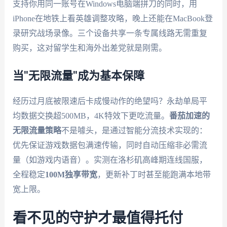
支持你用同一账号在Windows电脑端拼刀的同时，用
iPhone在地铁上看英雄调整攻略，晚上还能在MacBook登
录研究战场录像。三个设备共享一条专属线路无需重复
购买，这对留学生和海外出差党就是刚需。
当"无限流量"成为基本保障
经历过月底被限速后卡成慢动作的绝望吗？永劫单局平
均数据交换超500MB，4K特效下更吃流量。
番茄加速的
无限流量策略
不是噱头，是通过智能分流技术实现的：
优先保证游戏数据包满速传输，同时自动压缩非必需流
量（如游戏内语音）。实测在洛杉矶高峰期连线国服，
全程稳定
100M独享带宽
，更新补丁时甚至能跑满本地带
宽上限。
看不见的守护才最值得托付