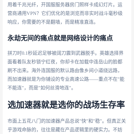
用着千兆光纤，开国服服务器房门照样卡成幻灯片。运
营商通用VPN？它们优化的是浏览而非实时战斗毫秒级
响应，你需要的不是翻墙，而是精准直连。
永劫无间的痛点就是网络设计的痛点
拼刀时0.1秒延迟足够被阔刀震到武器脱手。英雄选择界
面看着队友秒锁宁红夜，你却卡在加载中连岳山的脸都
刷不出来。海外连国服的默认路由像乡间小道绕远路，
而加速器就是为你铺设的专业高速公路——重点不在"能
不能连"，而是"如何丝滑地连"。
选加速器就是选你的战场生存率
市面上五花八门的加速器产品总说"快"和"稳"。但真正关
乎游戏命脉的，往往是藏在产品逻辑里的硬实力。不妨