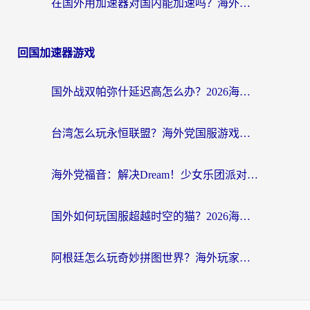
在国外用加速器对国内能加速吗？海外党亲测有效的无缝访问指南
回国加速器游戏
国外战双帕弥什延迟高怎么办？2026海外畅玩国服游戏终极指南（附实测工具推荐）
台湾怎么玩永恒联盟？海外党国服游戏加速器选择全攻略（附3大热门游戏实测）
海外党福音：解决Dream！少女乐团派对！国外延迟的实用指南，附北美英国游戏加速方案
国外如何玩国服超越时空的猫？2026海外党必看的加速器选择指南
阿根廷怎么玩奇妙拼图世界？海外玩家国服游戏加速全攻略（附帕斯卡契约战舰少女解决方案）