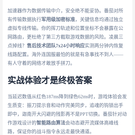
加速器作为数据传输中介，安全绝不能妥协。番茄对所
有传输数据执行
军用级加密标准
，关键信息均通过独立
虚拟专线传输。你的挥刀轨迹和位置坐标不会暴露在公
网路由，更杜绝了第三方截取游戏数据的风险。凌晨三
点掉线？
售后技术团队7x24小时响应
实测两分钟内恢复
线路配置。海外连国服最怕的就是有急事找不到人——
有人守着的网络才敢放手拼刀。
实战体验才是终极答案
当延迟数值从红色187ms降到绿色62ms时，游戏体验会发
生质变：振刀提示音和动作完美同步，追魂的钩锁出手
即中，迦南开大闪避的残影再不是PPT切换。番茄针对动
作游戏设计的
智能路由算法
会动态避开流媒体高峰线
路，保证你的战斗指令永远走最快通道。