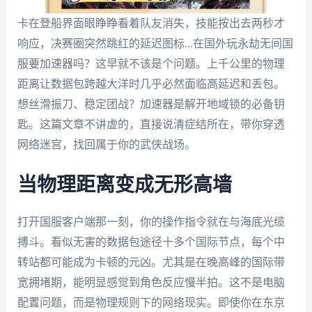
卡在登船界面眼睁睁看着队友消失，技能按出去两秒才
响应，决赛圈突然跳红的延迟图标...在国外玩永劫无间国
服要加速器吗？这早就不该是个问题。上千公里的物理
距离让数据包跨越大洋时几乎必然面临高延迟和丢包。
想丝滑振刀、稳定团战？加速器是解开地域锁的必备钥
匙。这篇文章不讲虚的，直接说清症结所在，带你穿透
网络迷宫，找回属于你的武侠战场。
当物理距离变成无形高墙
打开国服客户端那一刻，你的操作指令就在与海底光缆
搏斗。看似无害的数据包途径十多个国际节点，每个中
转站都可能成为卡顿的元凶。尤其是在晚高峰的国际带
宽拥堵期，能明显感觉到角色反应慢半拍。这不是电脑
配置问题，而是物理规则下的网络现实。即使你在东京