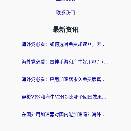
联系我们
最新资讯
海外党必看：如何选对免费加速器，无缝访问国内资源不踩坑？
海外党必看：雷神手游和海牛好用吗？+3款热门加速器实测对比，附番茄加速器无缝回国指南
海外党必看：应用加速器永久免费版真的存在吗？教你选对回国加速器无缝刷国内资源
穿梭VPN和海牛VPN对比哪个回国效果更好？海外华人亲测3款热门加速器+避坑指南
在国外用加速器对国内能加速吗？海外党亲测有效的无缝访问指南