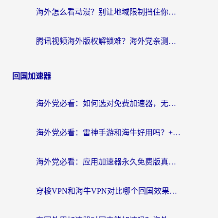
海外怎么看动漫？别让地域限制挡住你的追番快乐
腾讯视频海外版权解锁难？海外党亲测：选对回国加速器，追剧观影零障碍
回国加速器
海外党必看：如何选对免费加速器，无缝访问国内资源不踩坑？
海外党必看：雷神手游和海牛好用吗？+3款热门加速器实测对比，附番茄加速器无缝回国指南
海外党必看：应用加速器永久免费版真的存在吗？教你选对回国加速器无缝刷国内资源
穿梭VPN和海牛VPN对比哪个回国效果更好？海外华人亲测3款热门加速器+避坑指南