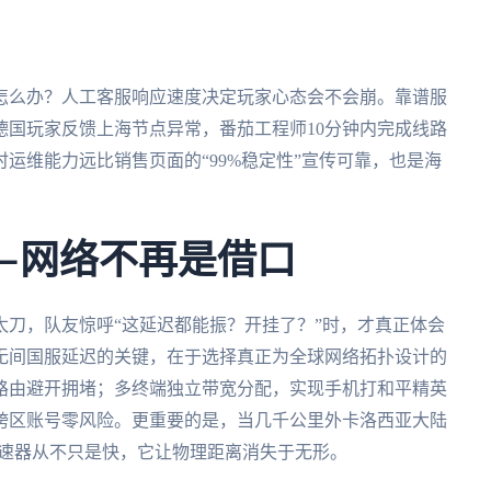
怎么办？人工客服响应速度决定玩家心态会不会崩。靠谱服
德国玩家反馈上海节点异常，番茄工程师10分钟内完成线路
运维能力远比销售页面的“99%稳定性”宣传可靠，也是海
—网络不再是借口
刀，队友惊呼“这延迟都能振？开挂了？”时，才真正体会
无间国服延迟的关键，在于选择真正为全球网络拓扑设计的
路由避开拥堵；多终端独立带宽分配，实现手机打和平精英
跨区账号零风险。更重要的是，当几千公里外卡洛西亚大陆
的加速器从不只是快，它让物理距离消失于无形。