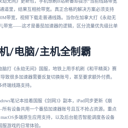
永劫无间》更新包，手机想刷B站新番却提示“当前线路带宽
条通道里，结果互相抢带宽。真正合格的解决方案必须支持
100M带宽，视频下载走普通线路。当你在加拿大打《永劫无
点儿带宽——这才是番茄加速器的逻辑，区分流量优先级比单
机/电脑/主机全制霸
电脑打《永劫无间》国服，地铁上用手机刷《和平精英》赛
裂导致很多加速器需要反复切换账号，甚至要求额外付费。
多终端线路支持。
ows笔记本挂着国服《剑网3》副本，iPad同步更新《崩
—所有设备共用一个番茄加速器账号且互不抢占资源。重点
ows、macOS多端原生应用支持，以及后台能否智能调度各设备
国服游戏的日常体验。