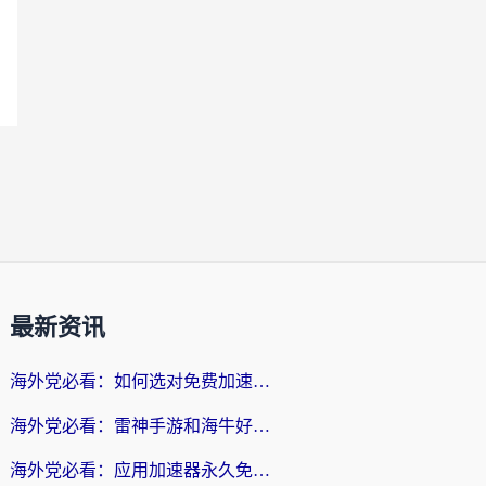
最新资讯
海外党必看：如何选对免费加速器，无缝访问国内资源不踩坑？
海外党必看：雷神手游和海牛好用吗？+3款热门加速器实测对比，附番茄加速器无缝回国指南
海外党必看：应用加速器永久免费版真的存在吗？教你选对回国加速器无缝刷国内资源