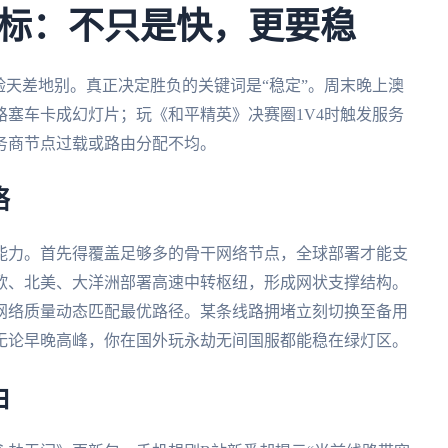
标：不只是快，更要稳
验天差地别。真正决定胜负的关键词是“稳定”。周末晚上澳
塞车卡成幻灯片；玩《和平精英》决赛圈1V4时触发服务
务商节点过载或路由分配不均。
络
能力。首先得覆盖足够多的骨干网络节点，全球部署才能支
欧、北美、大洋洲部署高速中转枢纽，形成网状支撑结构。
网络质量动态匹配最优路径。某条线路拥堵立刻切换至备用
了无论早晚高峰，你在国外玩永劫无间国服都能稳在绿灯区。
由