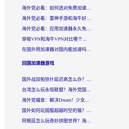
海外党必看：如何选对免费加速器，无缝访问国内资源不踩坑？
海外党必看：雷神手游和海牛好用吗？+3款热门加速器实测对比，附番茄加速器无缝回国指南
海外党必看：应用加速器永久免费版真的存在吗？教你选对回国加速器无缝刷国内资源
穿梭VPN和海牛VPN对比哪个回国效果更好？海外华人亲测3款热门加速器+避坑指南
在国外用加速器对国内能加速吗？海外党亲测有效的无缝访问指南
回国加速器游戏
国外战双帕弥什延迟高怎么办？2026海外畅玩国服游戏终极指南（附实测工具推荐）
台湾怎么玩永恒联盟？海外党国服游戏加速器选择全攻略（附3大热门游戏实测）
海外党福音：解决Dream！少女乐团派对！国外延迟的实用指南，附北美英国游戏加速方案
国外如何玩国服超越时空的猫？2026海外党必看的加速器选择指南
阿根廷怎么玩奇妙拼图世界？海外玩家国服游戏加速全攻略（附帕斯卡契约战舰少女解决方案）