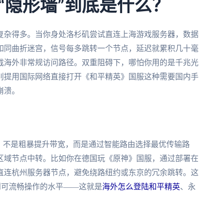
“隐形墙”到底是什么？
复杂得多。当你身处洛杉矶尝试直连上海游戏服务器，数据
如同曲折迷宫，信号每多跳转一个节点，延迟就累积几十毫
截海外非常规访问路径。双重阻碍下，哪怕你用的是千兆光
别提用国际网络直接打开《和平精英》国服这种需要国内手
崩溃。
。不是粗暴提升带宽，而是通过智能路由选择最优传输路
区域节点中转。比如你在德国玩《原神》国服，通过部署在
直连杭州服务器节点，避免绕路纽约或东京的冗余跳转。这
，达到可流畅操作的水平——这就是
海外怎么登陆和平精英
、永