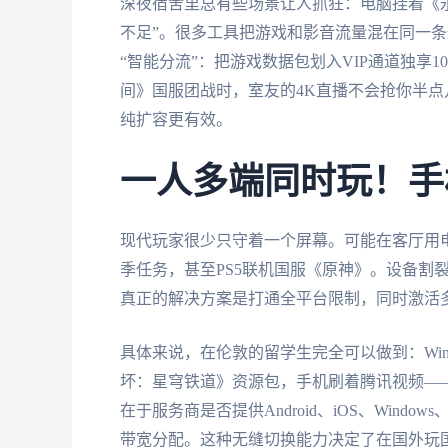
深夜宿舍里总有些场景让人抓狂：电脑挂着《
不足”。很多工具把游戏和影音流量混在同一
“智能分流”：把游戏数据包划入VIP通道独享
间》国服团战时，室友的4K直播不会抢你半
纯扩容更有效。
一人多端同时玩！手
现代玩家很少只守着一个屏幕。可能在客厅用
季任务，甚至PS5联机国服《原神》。设备割
真正的解决方案是打通全平台限制，同时激活
具体来说，在伦敦的留学生完全可以做到：Wind
坏：星穹铁道》资源包，手机刷着腾讯视频—
在于服务商是否提供Android、iOS、Wind
带宽分配。这种无缝切换能力决定了在国外玩