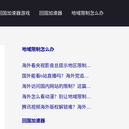
回国加速器游戏
回国加速器
地域限制怎么办
地域限制怎么办
海外看央视影音总提示地区限制？这篇教你选对回国加速器，流畅追剧不踩坑
国外能看b站直播吗？海外党追剧看片的终极解决方案来了
海外访问国内网站的限制？这篇攻略帮你无缝解锁12306、12123和国内影音
海外怎么看动漫？别让地域限制挡住你的追番快乐
腾讯视频海外版权解锁难？海外党亲测：选对回国加速器，追剧观影零障碍
回国加速器