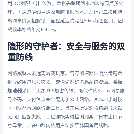
用5G网络开启排位赛，数据先跳转到本地边缘节点预处
理，再通过专线直通深圳腾讯服务器。从妲己二技能魅
惑到李白大招解锁，全程延迟稳定在50ms绿色区间，团
战帧率始终维持60fps+。
隐形的守护者：安全与服务的双
重防线
网络威胁从未远离游戏玩家。曾有加速器因明文传输数
据导致用户账号被盗，或偷偷挖矿消耗系统资源。
番茄
加速器
采用军工级TLS加密传输，确保你的Steam/网易账
号密码、支付信息完全隔离于公共网络。其7x24小时技
术团队配备网络诊断工具，当东京玩家深夜遇到《永劫
无间》匹配失败，工程师能实时检测到某个日本出口节
点异常，并在90秒内将用户切换至韩国备用线路。