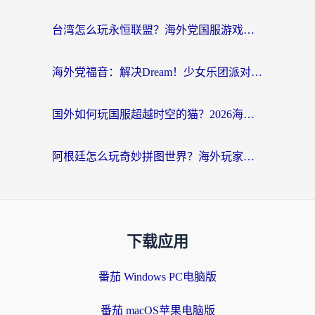
台湾怎么玩永恒联盟？海外党国服游戏加速器选择全攻略（附3大热门游戏实测）
海外党福音：解决Dream！少女乐团派对！国外延迟的实用指南，附北美英国游戏加速方案
国外如何玩国服超越时空的猫？2026海外党必看的加速器选择指南
阿根廷怎么玩奇妙拼图世界？海外玩家国服游戏加速全攻略（附帕斯卡契约战舰少女解决方案）
下载应用
番茄 Windows PC电脑版
番茄 macOS苹果电脑版