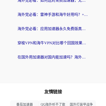
海外党必看：如何选对免费加速器，无缝访问国内资源不踩坑？
海外党必看：雷神手游和海牛好用吗？+3款热门加速器实测对比，附番茄加速器无缝回国指南
海外党必看：应用加速器永久免费版真的存在吗？教你选对回国加速器无缝刷国内资源
穿梭VPN和海牛VPN对比哪个回国效果更好？海外华人亲测3款热门加速器+避坑指南
在国外用加速器对国内能加速吗？海外党亲测有效的无缝访问指南
友情链接
番茄加速器
QQ海外听不了歌
国外打装甲战争