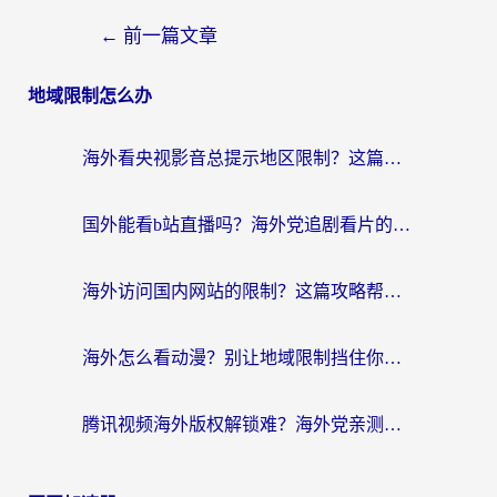
←
前一篇文章
地域限制怎么办
海外看央视影音总提示地区限制？这篇教你选对回国加速器，流畅追剧不踩坑
国外能看b站直播吗？海外党追剧看片的终极解决方案来了
海外访问国内网站的限制？这篇攻略帮你无缝解锁12306、12123和国内影音
海外怎么看动漫？别让地域限制挡住你的追番快乐
腾讯视频海外版权解锁难？海外党亲测：选对回国加速器，追剧观影零障碍