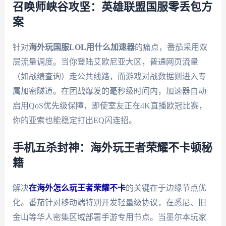
召唤师峡谷攻坚：英雄联盟国服零丢包方
案
针对
海外玩国服LOL用什么加速器
的痛点，番茄采用双
层流量调度。当你登陆艾欧尼亚大区，普通网页流量
（如战绩查询）走公共线路，而游戏对战数据则进入专
属加密隧道。在团战爆发的毫秒级时间内，加速器自动
启用QoS优先级保障，即使室友正在4K直播欧冠比赛，
你的亚索也能稳定打出EQ闪连招。
手机五杀封神：海外玩王者荣耀不卡顿秘
籍
解决
在海外怎么玩王者荣耀不卡
的关键在于边缘节点优
化。番茄针对移动端特别开发轻量级协议，在悉尼、旧
金山等华人密集区域部署手游专用节点。当墨尔本玩家