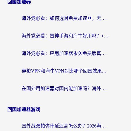
回国加速器
海外党必看：如何选对免费加速器，无缝访问国内资源不踩坑？
海外党必看：雷神手游和海牛好用吗？+3款热门加速器实测对比，附番茄加速器无缝回国指南
海外党必看：应用加速器永久免费版真的存在吗？教你选对回国加速器无缝刷国内资源
穿梭VPN和海牛VPN对比哪个回国效果更好？海外华人亲测3款热门加速器+避坑指南
在国外用加速器对国内能加速吗？海外党亲测有效的无缝访问指南
回国加速器游戏
国外战双帕弥什延迟高怎么办？2026海外畅玩国服游戏终极指南（附实测工具推荐）