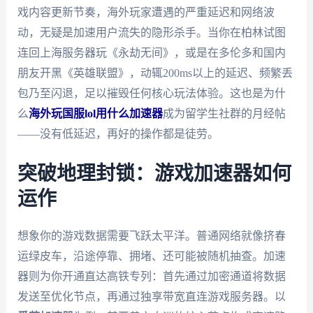
戏内容更新节奏，海外玩家遭遇的严重延迟和网络波
动，无疑是加速用户流失的隐形杀手。当你在柏林试图
连回上海服务器玩《永劫无间》，或是在多伦多和国内
朋友开黑《英雄联盟》，动辄200ms以上的延迟、频繁丢
包乃至闪退，足以摧毁任何核心玩法体验。这也是为什
么
海外玩国服lol用什么加速器
成为留学生社群的月经帖
——没有低延迟，再好的操作都是徒劳。
突破地理封锁：游戏加速器如何
运作
想象你的游戏数据需要飞跃太平洋。普通网络就像挤春
运绿皮车，沿途停靠、拥堵、还可能被随机抽查。加速
器则为你开通直达高铁专列：首先通过加密通道将数据
发送至优化节点，再通过独享带宽直连游戏服务器。以