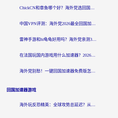
ChickCN和章鱼哪个好？海外党选回国加速器的3个关键维度 + 实用避坑指南
中国VPN评测：海外党2026最全回国加速器选择指南，告别地区限制不踩坑
雷神手游和hi龟龟好用吗？海外党亲测3款回国加速器，教你选对国外到国内加速器
在法国玩国内游戏用什么加速器？2026实测解决延迟卡顿的实用指南
海外党别愁！一键回国加速器免费版怎么选？从踩坑到流畅访问的全攻略
回国加速器游戏
海外玩反恐精英：全球攻势总延迟？从瑞典玩神武4到外国玩黎明觉醒，选对加速器才是关键！