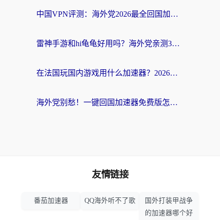
中国VPN评测：海外党2026最全回国加速器选择指南，告别地区限制不踩坑
雷神手游和hi龟龟好用吗？海外党亲测3款回国加速器，教你选对国外到国内加速器
在法国玩国内游戏用什么加速器？2026实测解决延迟卡顿的实用指南
海外党别愁！一键回国加速器免费版怎么选？从踩坑到流畅访问的全攻略
友情链接
番茄加速器
QQ海外听不了歌
国外打装甲战争
的加速器哪个好