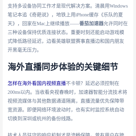
支持多设备协同工作才是现代解决方案。清晨用Windows
笔记本追《奇葩说》，地铁上用iPhone缓存《乐队的夏
天》，回家在Mac上继续播放——
番茄加速器
允许同时在
三种设备保持优质连接状态。重要时刻还能启动游戏模
式降低路径延迟，边看英雄联盟赛事直播边和国内朋友
开黑毫无压力。
海外直播同步体验的关键细节
怎样在海外看国内视频直播
不卡顿？延迟必须控制在
200ms以内。当收看央视春晚时，加速器智能分流技术将
视频流媒体与其他数据通道隔离，直播流量优先保障带
宽资源。即便网络环境波动时，也有实时监控系统自动
切换到深圳或杭州的备份线路。
技术人员驻守的响应机制才是流畅保障。曾有用户在跨