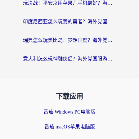
玩决战！平安京用苹果几手机最好？海外党必看的设备+加速器双攻略
印度尼西亚怎么玩我的勇者？海外党国服游戏加速避坑指南（附实况五行师解决方案）
瑞典怎么玩奥比岛：梦想国度？海外党亲测有效的国服游戏加速全攻略
意大利怎么玩神雕侠侣？海外党国服游戏加速终极指南（附欧洲玩王者王国保卫战4不卡技巧）
下载应用
番茄 Windows PC电脑版
番茄 macOS苹果电脑版