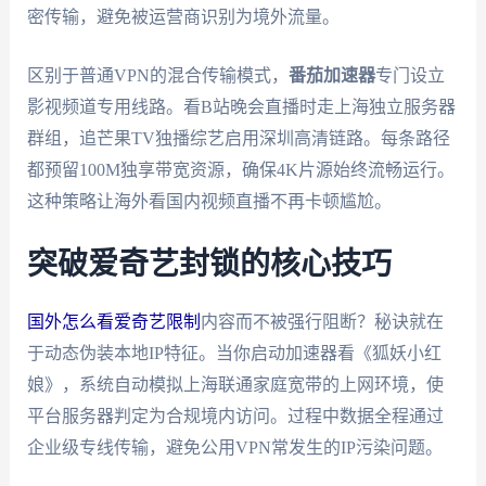
密传输，避免被运营商识别为境外流量。
区别于普通VPN的混合传输模式，
番茄加速器
专门设立
影视频道专用线路。看B站晚会直播时走上海独立服务器
群组，追芒果TV独播综艺启用深圳高清链路。每条路径
都预留100M独享带宽资源，确保4K片源始终流畅运行。
这种策略让海外看国内视频直播不再卡顿尴尬。
突破爱奇艺封锁的核心技巧
国外怎么看爱奇艺限制
内容而不被强行阻断？秘诀就在
于动态伪装本地IP特征。当你启动加速器看《狐妖小红
娘》，系统自动模拟上海联通家庭宽带的上网环境，使
平台服务器判定为合规境内访问。过程中数据全程通过
企业级专线传输，避免公用VPN常发生的IP污染问题。