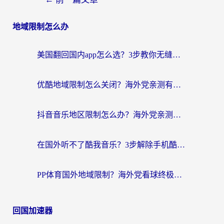
地域限制怎么办
美国翻回国内app怎么选？3步教你无缝刷剧、登12123、访问国内网站
优酷地域限制怎么关闭？海外党亲测有效的追剧加速器选择指南
抖音音乐地区限制怎么办？海外党亲测有效的听歌自由指南
在国外听不了酷我音乐？3步解除手机酷我音乐海外限制，附实测好用加速器
PP体育国外地域限制？海外党看球终极方案：从欧洲杯到奥运会，中文解说不卡顿！
回国加速器