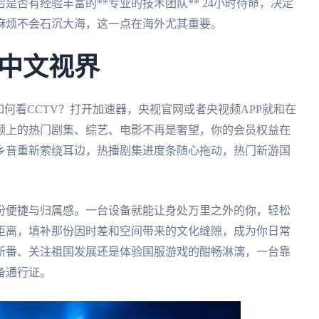
否有经验丰富的**专业的技术团队** 24小时待命，决定
麻烦不会石沉大海，这一点在海外尤其重要。
中文视界
何看CCTV？打开加速器，央视官网或者央视频APP就和在
频上的热门剧集、综艺、电影不再是奢望，你的会员权益在
乡音重新萦绕耳边，热播剧集进度条随心拖动，热门新游国
份便捷与归属感。一台设备就能让身处万里之外的你，轻松
距离，填补那份因时差和空间带来的文化缝隙，成为你日常
新番、关注祖国发展还是体验国服游戏的酣畅淋漓，一台靠
备通行证。