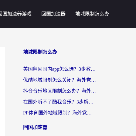
回国加速器游戏
回国加速器
地域限制怎么办
地域限制怎么办
美国翻回国内app怎么选？3步教你无缝刷剧、登12123、访问国内网站
优酷地域限制怎么关闭？海外党亲测有效的追剧加速器选择指南
抖音音乐地区限制怎么办？海外党亲测有效的听歌自由指南
在国外听不了酷我音乐？3步解除手机酷我音乐海外限制，附实测好用加速器
PP体育国外地域限制？海外党看球终极方案：从欧洲杯到奥运会，中文解说不卡顿！
回国加速器