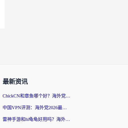
最新资讯
ChickCN和章鱼哪个好？海外党选回国加速器的3个关键维度 + 实用避坑指南
中国VPN评测：海外党2026最全回国加速器选择指南，告别地区限制不踩坑
雷神手游和hi龟龟好用吗？海外党亲测3款回国加速器，教你选对国外到国内加速器