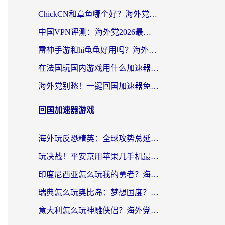
ChickCN和章鱼哪个好？海外党选回国加速器的3个关键维度 + 实用避坑指南
中国VPN评测：海外党2026最全回国加速器选择指南，告别地区限制不踩坑
雷神手游和hi龟龟好用吗？海外党亲测3款回国加速器，教你选对国外到国内加速器
在法国玩国内游戏用什么加速器？2026实测解决延迟卡顿的实用指南
海外党别愁！一键回国加速器免费版怎么选？从踩坑到流畅访问的全攻略
回国加速器游戏
海外玩反恐精英：全球攻势总延迟？从瑞典玩神武4到外国玩黎明觉醒，选对加速器才是关键！
玩决战！平安京用苹果几手机最好？海外党必看的设备+加速器双攻略
印度尼西亚怎么玩我的勇者？海外党国服游戏加速避坑指南（附实况五行师解决方案）
瑞典怎么玩奥比岛：梦想国度？海外党亲测有效的国服游戏加速全攻略
意大利怎么玩神雕侠侣？海外党国服游戏加速终极指南（附欧洲玩王者王国保卫战4不卡技巧）