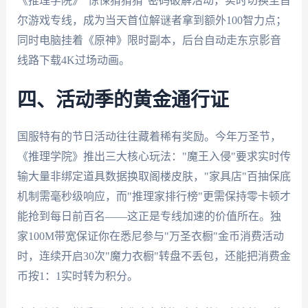
《推理学院》"惊悚猜猜猜"密码破解活动，实时切换至首
尔游戏专线，成为当天首位解谜者拿到额外100智力点；
同时电脑挂着《原神》限时副本，后台自动走东京影音
线路下载4K过场动画。
四、活动季的黄金通行证
国服特有的节日活动往往藏着稀有奖励。今年万圣节，
《推理学院》推出三大核心玩法："魔王入侵"要求实时传
输大量非绑定道具数据换取阁楼皮肤，"家具店"百抽保底
机制需毫秒级响应，而"推理家排行榜"更需保持零卡顿才
能抢到每日前百名——这正是专线加速的价值所在。独
家100M带宽保证你在悉尼参与"万圣衣橱"金币消费活动
时，连续开启30次"魔力衣橱"转盘不丢包，还能把消费金
币按1：1实时转为积分。