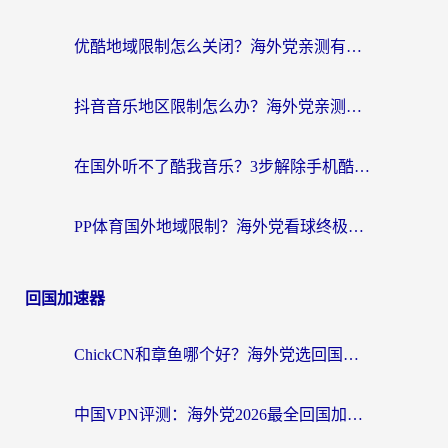
优酷地域限制怎么关闭？海外党亲测有效的追剧加速器选择指南
抖音音乐地区限制怎么办？海外党亲测有效的听歌自由指南
在国外听不了酷我音乐？3步解除手机酷我音乐海外限制，附实测好用加速器
PP体育国外地域限制？海外党看球终极方案：从欧洲杯到奥运会，中文解说不卡顿！
回国加速器
ChickCN和章鱼哪个好？海外党选回国加速器的3个关键维度 + 实用避坑指南
中国VPN评测：海外党2026最全回国加速器选择指南，告别地区限制不踩坑