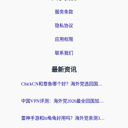
服务条款
隐私协议
应用权限
联系我们
最新资讯
ChickCN和章鱼哪个好？海外党选回国加速器的3个关键维度 + 实用避坑指南
中国VPN评测：海外党2026最全回国加速器选择指南，告别地区限制不踩坑
雷神手游和hi龟龟好用吗？海外党亲测3款回国加速器，教你选对国外到国内加速器