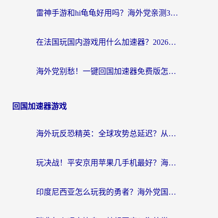
雷神手游和hi龟龟好用吗？海外党亲测3款回国加速器，教你选对国外到国内加速器
在法国玩国内游戏用什么加速器？2026实测解决延迟卡顿的实用指南
海外党别愁！一键回国加速器免费版怎么选？从踩坑到流畅访问的全攻略
回国加速器游戏
海外玩反恐精英：全球攻势总延迟？从瑞典玩神武4到外国玩黎明觉醒，选对加速器才是关键！
玩决战！平安京用苹果几手机最好？海外党必看的设备+加速器双攻略
印度尼西亚怎么玩我的勇者？海外党国服游戏加速避坑指南（附实况五行师解决方案）