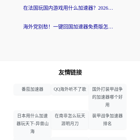
在法国玩国内游戏用什么加速器？2026实测解决延迟卡顿的实用指南
海外党别愁！一键回国加速器免费版怎么选？从踩坑到流畅访问的全攻略
友情链接
番茄加速器
QQ海外听不了歌
国外打装甲战争
的加速器哪个好
用
日本用什么加速
在南非怎么玩天
装甲战争加速器
器玩天下-异兽山
涯明月刀
排名
海