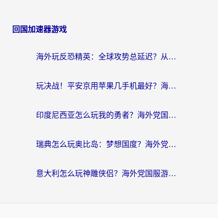
回国加速器游戏
海外玩反恐精英：全球攻势总延迟？从瑞典玩神武4到外国玩黎明觉醒，选对加速器才是关键！
玩决战！平安京用苹果几手机最好？海外党必看的设备+加速器双攻略
印度尼西亚怎么玩我的勇者？海外党国服游戏加速避坑指南（附实况五行师解决方案）
瑞典怎么玩奥比岛：梦想国度？海外党亲测有效的国服游戏加速全攻略
意大利怎么玩神雕侠侣？海外党国服游戏加速终极指南（附欧洲玩王者王国保卫战4不卡技巧）