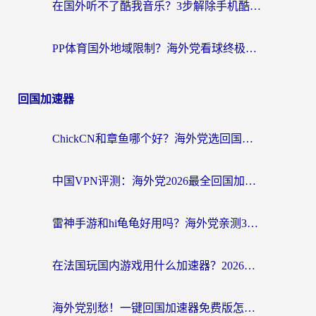
在国外听不了酷我音乐？3步解除手机酷我音乐海外限制，附实测好用加速器
PP体育国外地域限制？海外党看球终极方案：从欧洲杯到奥运会，中文解说不卡顿！
回国加速器
ChickCN和章鱼哪个好？海外党选回国加速器的3个关键维度 + 实用避坑指南
中国VPN评测：海外党2026最全回国加速器选择指南，告别地区限制不踩坑
雷神手游和hi龟龟好用吗？海外党亲测3款回国加速器，教你选对国外到国内加速器
在法国玩国内游戏用什么加速器？2026实测解决延迟卡顿的实用指南
海外党别愁！一键回国加速器免费版怎么选？从踩坑到流畅访问的全攻略