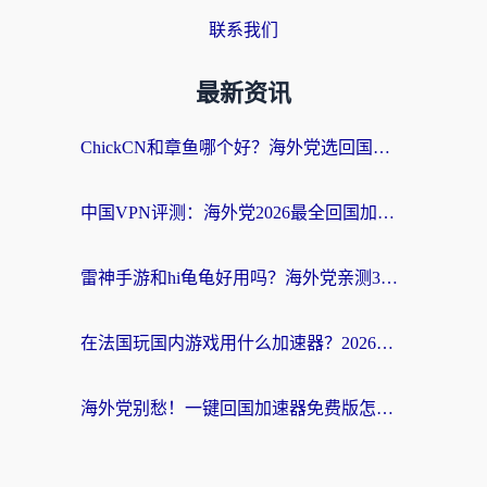
联系我们
最新资讯
ChickCN和章鱼哪个好？海外党选回国加速器的3个关键维度 + 实用避坑指南
中国VPN评测：海外党2026最全回国加速器选择指南，告别地区限制不踩坑
雷神手游和hi龟龟好用吗？海外党亲测3款回国加速器，教你选对国外到国内加速器
在法国玩国内游戏用什么加速器？2026实测解决延迟卡顿的实用指南
海外党别愁！一键回国加速器免费版怎么选？从踩坑到流畅访问的全攻略