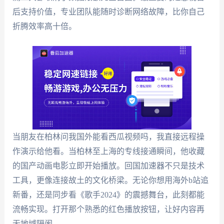
后支持价值，专业团队能随时诊断网络故障，比你自己
折腾效率高十倍。
当朋友在柏林问我国外能看西瓜视频吗，我直接远程操
作演示给他看。当柏林至上海的专线接通瞬间，他收藏
的国产动画电影立即开始播放。回国加速器不只是技术
工具，更像连接故土的文化桥梁。无论你想用海外b站追
新番，还是同步看《歌手2024》的震撼舞台，此刻都能
流畅实现。打开那个熟悉的红色播放按钮，让好内容再
无地域隔阂。