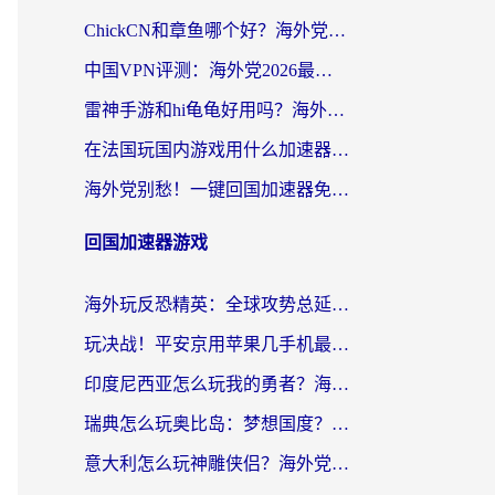
ChickCN和章鱼哪个好？海外党选回国加速器的3个关键维度 + 实用避坑指南
中国VPN评测：海外党2026最全回国加速器选择指南，告别地区限制不踩坑
雷神手游和hi龟龟好用吗？海外党亲测3款回国加速器，教你选对国外到国内加速器
在法国玩国内游戏用什么加速器？2026实测解决延迟卡顿的实用指南
海外党别愁！一键回国加速器免费版怎么选？从踩坑到流畅访问的全攻略
回国加速器游戏
海外玩反恐精英：全球攻势总延迟？从瑞典玩神武4到外国玩黎明觉醒，选对加速器才是关键！
玩决战！平安京用苹果几手机最好？海外党必看的设备+加速器双攻略
印度尼西亚怎么玩我的勇者？海外党国服游戏加速避坑指南（附实况五行师解决方案）
瑞典怎么玩奥比岛：梦想国度？海外党亲测有效的国服游戏加速全攻略
意大利怎么玩神雕侠侣？海外党国服游戏加速终极指南（附欧洲玩王者王国保卫战4不卡技巧）