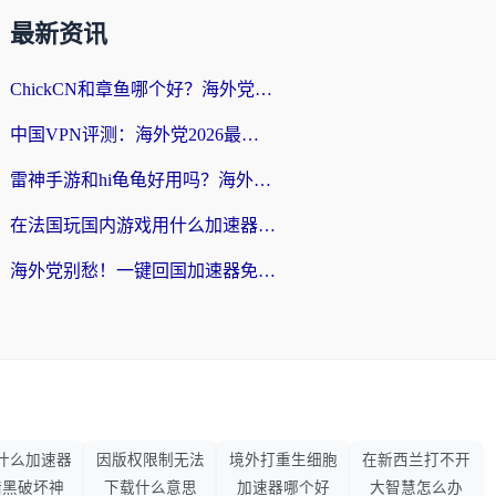
最新资讯
ChickCN和章鱼哪个好？海外党选回国加速器的3个关键维度 + 实用避坑指南
中国VPN评测：海外党2026最全回国加速器选择指南，告别地区限制不踩坑
雷神手游和hi龟龟好用吗？海外党亲测3款回国加速器，教你选对国外到国内加速器
在法国玩国内游戏用什么加速器？2026实测解决延迟卡顿的实用指南
海外党别愁！一键回国加速器免费版怎么选？从踩坑到流畅访问的全攻略
什么加速器
因版权限制无法
境外打重生细胞
在新西兰打不开
暗黑破坏神
下载什么意思
加速器哪个好
大智慧怎么办