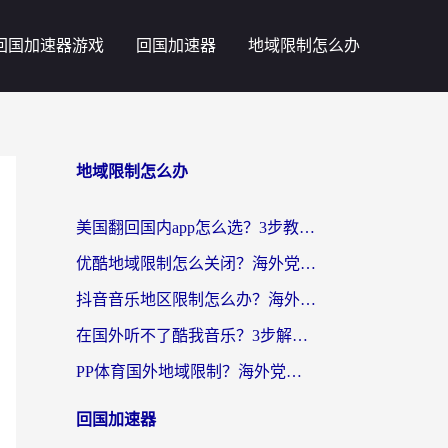
回国加速器游戏
回国加速器
地域限制怎么办
地域限制怎么办
美国翻回国内app怎么选？3步教你无缝刷剧、登12123、访问国内网站
优酷地域限制怎么关闭？海外党亲测有效的追剧加速器选择指南
抖音音乐地区限制怎么办？海外党亲测有效的听歌自由指南
在国外听不了酷我音乐？3步解除手机酷我音乐海外限制，附实测好用加速器
PP体育国外地域限制？海外党看球终极方案：从欧洲杯到奥运会，中文解说不卡顿！
回国加速器