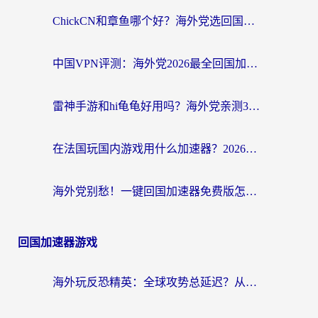
ChickCN和章鱼哪个好？海外党选回国加速器的3个关键维度 + 实用避坑指南
中国VPN评测：海外党2026最全回国加速器选择指南，告别地区限制不踩坑
雷神手游和hi龟龟好用吗？海外党亲测3款回国加速器，教你选对国外到国内加速器
在法国玩国内游戏用什么加速器？2026实测解决延迟卡顿的实用指南
海外党别愁！一键回国加速器免费版怎么选？从踩坑到流畅访问的全攻略
回国加速器游戏
海外玩反恐精英：全球攻势总延迟？从瑞典玩神武4到外国玩黎明觉醒，选对加速器才是关键！