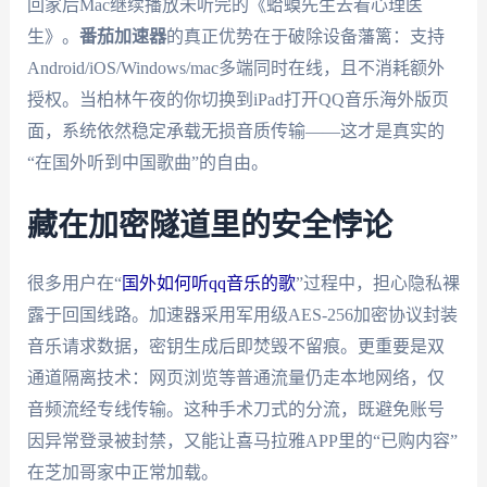
回家后Mac继续播放未听完的《蛤蟆先生去看心理医
生》。
番茄加速器
的真正优势在于破除设备藩篱：支持
Android/iOS/Windows/mac多端同时在线，且不消耗额外
授权。当柏林午夜的你切换到iPad打开QQ音乐海外版页
面，系统依然稳定承载无损音质传输——这才是真实的
“在国外听到中国歌曲”的自由。
藏在加密隧道里的安全悖论
很多用户在“
国外如何听qq音乐的歌
”过程中，担心隐私裸
露于回国线路。加速器采用军用级AES-256加密协议封装
音乐请求数据，密钥生成后即焚毁不留痕。更重要是双
通道隔离技术：网页浏览等普通流量仍走本地网络，仅
音频流经专线传输。这种手术刀式的分流，既避免账号
因异常登录被封禁，又能让喜马拉雅APP里的“已购内容”
在芝加哥家中正常加载。