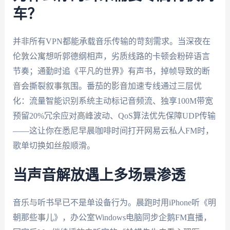
车？
并非所有VPN都能承载音乐传输的苛刻需求。当深夜在
伦敦公寓想听郭德纲相声，劣质线路的卡顿会粉碎语言
节奏；通勤时追《平凡的世界》有声书，掉帧导致的断
音会撕裂叙事氛围。番茄的影音加速专线通过三层优
化：流量智能识别系统主动标记音频流、独享100M带宽
预留20%冗余应对高峰波动、QoS算法优先保障UDP传输
——这让你在悉尼早晨咖啡时间打开网易云私人FM时，
歌单切换如丝般顺滑。
当声音解放遇上多场景渗透
音乐与听书早已不是单设备行为。晨跑时用iPhone听《明
朝那些事儿》，办公室Windows电脑同步企鹅FM直播，