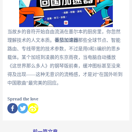
当故乡的音符开始自由流淌在墨尔本的厨房里，你忽然
理解技术的人文本质。
番茄加速器
那些全球节点、智能
路由、专线带宽的技术参数，不过是用0和1编织的思乡
载体。某个加班到凌晨的东京雨夜，当电脑自动播放
《这世界那么多人》的钢琴版前奏，缓冲图标甚至没来
得及出现——这种无意识的流畅感，才是对“在国外听到
中国歌曲”最完美的回应。
Spread the love
←
前一篇文章