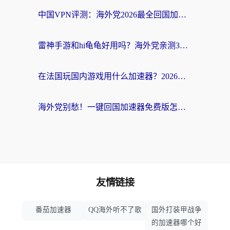
中国VPN评测：海外党2026最全回国加速器选择指南，告别地区限制不踩坑
雷神手游和hi龟龟好用吗？海外党亲测3款回国加速器，教你选对国外到国内加速器
在法国玩国内游戏用什么加速器？2026实测解决延迟卡顿的实用指南
海外党别愁！一键回国加速器免费版怎么选？从踩坑到流畅访问的全攻略
友情链接
番茄加速器
QQ海外听不了歌
国外打装甲战争
的加速器哪个好