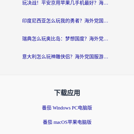
玩决战！平安京用苹果几手机最好？海外党必看的设备+加速器双攻略
印度尼西亚怎么玩我的勇者？海外党国服游戏加速避坑指南（附实况五行师解决方案）
瑞典怎么玩奥比岛：梦想国度？海外党亲测有效的国服游戏加速全攻略
意大利怎么玩神雕侠侣？海外党国服游戏加速终极指南（附欧洲玩王者王国保卫战4不卡技巧）
下载应用
番茄 Windows PC电脑版
番茄 macOS苹果电脑版