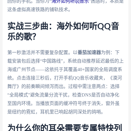
回你的手机。当你为“
海外如何听qq音乐
”困惑时，本质是
这条虚拟高速铁路的铺轨技术。
实战三步曲：海外如何听QQ音
乐的歌？
第一秒激活并不需要复杂配置。以
番茄加速器
为例：下
载安装包后选择“中国路线”，系统自动推荐延迟最低的上
海或广州节点——这依托于其覆盖40+国家的全局调度系
统。点击连接三秒后，打开手机QQ音乐收藏夹，《漠河
舞厅》的前奏瞬间倾泻而出。过程中需注意两点：选择
“全局模式”避免流量分流干扰，检查DNS是否自动净化
至国内环境。当播放页面的缓冲符号终于消失，窗外虽
是纽约的霓虹，耳机里已响起胡同深处的鸽哨。
为什么你的耳朵需要专属特快列