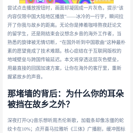
尝试点击播放按钮时，画面却凝固成一片灰色，提示“该
内容仅限中国大陆地区播放”——冰冷的一行字，瞬间拉
开了你我与故乡的距离。无论你是捧着咖啡熬夜赶论文
的留学生，还是刚结束会议想念乡音的海外工作者，当
熟悉的旋律被无情切断，“在国外听到中国歌曲”这种最朴
素的愿望竟成了技术难题。核心症结在于互联网版权的
地域壁垒与跨国传输延迟。本文将穿透这层灰色壁垒，
用最直接的回国加速方案，让你在海外的客厅里，重新
握紧故乡的声音。
那堵墙的背后：为什么你的耳朵
被挡在故乡之外？
深夜打开QQ音乐想听周杰伦新歌，加载条却像冻僵的蛇
纹卡在10%；点开喜马拉雅听《三体》广播剧，缓冲图标