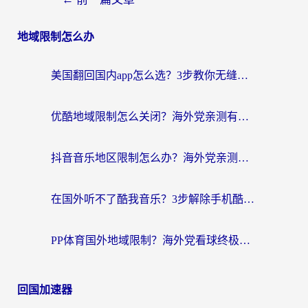
地域限制怎么办
美国翻回国内app怎么选？3步教你无缝刷剧、登12123、访问国内网站
优酷地域限制怎么关闭？海外党亲测有效的追剧加速器选择指南
抖音音乐地区限制怎么办？海外党亲测有效的听歌自由指南
在国外听不了酷我音乐？3步解除手机酷我音乐海外限制，附实测好用加速器
PP体育国外地域限制？海外党看球终极方案：从欧洲杯到奥运会，中文解说不卡顿！
回国加速器