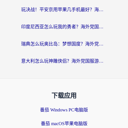
玩决战！平安京用苹果几手机最好？海外党必看的设备+加速器双攻略
印度尼西亚怎么玩我的勇者？海外党国服游戏加速避坑指南（附实况五行师解决方案）
瑞典怎么玩奥比岛：梦想国度？海外党亲测有效的国服游戏加速全攻略
意大利怎么玩神雕侠侣？海外党国服游戏加速终极指南（附欧洲玩王者王国保卫战4不卡技巧）
下载应用
番茄 Windows PC电脑版
番茄 macOS苹果电脑版