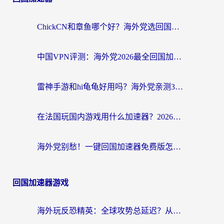
ChickCN和章鱼哪个好？海外党选回国加速器的3个关键维度 + 实用避坑指南
中国VPN评测：海外党2026最全回国加速器选择指南，告别地区限制不踩坑
雷神手游和hi龟龟好用吗？海外党亲测3款回国加速器，教你选对国外到国内加速器
在法国玩国内游戏用什么加速器？2026实测解决延迟卡顿的实用指南
海外党别愁！一键回国加速器免费版怎么选？从踩坑到流畅访问的全攻略
回国加速器游戏
海外玩反恐精英：全球攻势总延迟？从瑞典玩神武4到外国玩黎明觉醒，选对加速器才是关键！