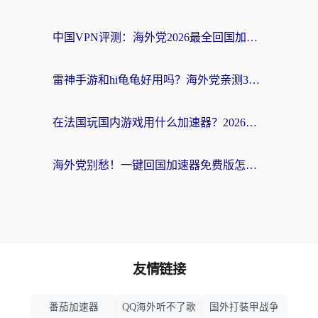
中国VPN评测：海外党2026最全回国加速器选择指南，告别地区限制不踩坑
雷神手游和hi龟龟好用吗？海外党亲测3款回国加速器，教你选对国外到国内加速器
在法国玩国内游戏用什么加速器？2026实测解决延迟卡顿的实用指南
海外党别愁！一键回国加速器免费版怎么选？从踩坑到流畅访问的全攻略
友情链接
番茄加速器
QQ海外听不了歌
国外打装甲战争