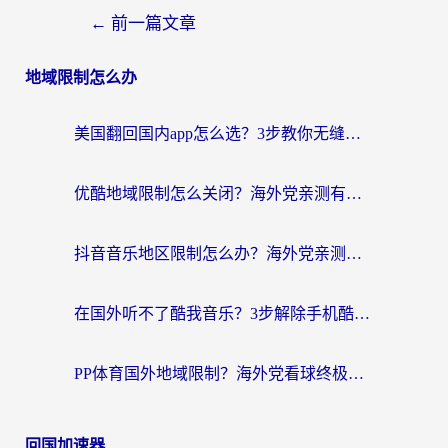
←
前一篇文章
地域限制怎么办
美国翻回国内app怎么选？3步教你无缝刷剧、登12123、访问国内网站
优酷地域限制怎么关闭？海外党亲测有效的追剧加速器选择指南
抖音音乐地区限制怎么办？海外党亲测有效的听歌自由指南
在国外听不了酷我音乐？3步解除手机酷我音乐海外限制，附实测好用加速器
PP体育国外地域限制？海外党看球终极方案：从欧洲杯到奥运会，中文解说不卡顿！
回国加速器