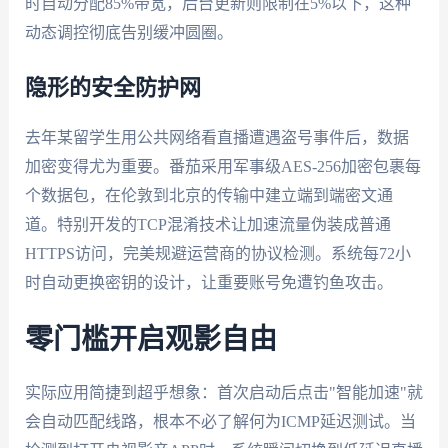
时自动分配85%带宽，后台更新则限制在5%以下，这种
动态调控彻底告别缓冲圆圈。
隐形的安全防护网
去年某留学生用公共网络看直播遭遇盗号事件后，数据
加密变得尤为重要。番茄采用军事级AES-256加密包裹每
个数据包，在伦敦到北京的传输中建立端到端密文通
道。特别开发的TCP混淆技术让加速流量伪装成普通
HTTPS访问，完美规避运营商的协议检测。系统每72小
时自动更换密钥的设计，让重要账号免遭钓鱼攻击。
零门槛开启观影自由
实际应用简捷到超乎想象：首次启动后点击"智能加速"就
会自动匹配线路，根本不必了解何为ICMP延迟测试。当