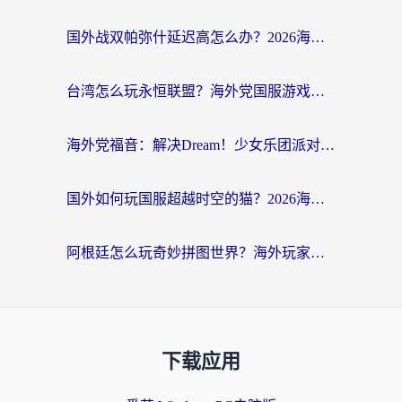
国外战双帕弥什延迟高怎么办？2026海外畅玩国服游戏终极指南（附实测工具推荐）
台湾怎么玩永恒联盟？海外党国服游戏加速器选择全攻略（附3大热门游戏实测）
海外党福音：解决Dream！少女乐团派对！国外延迟的实用指南，附北美英国游戏加速方案
国外如何玩国服超越时空的猫？2026海外党必看的加速器选择指南
阿根廷怎么玩奇妙拼图世界？海外玩家国服游戏加速全攻略（附帕斯卡契约战舰少女解决方案）
下载应用