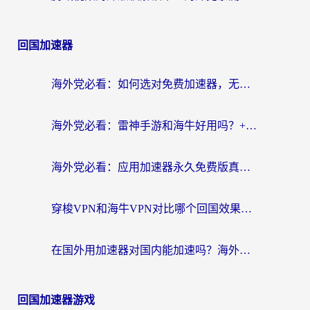
回国加速器
海外党必看：如何选对免费加速器，无缝访问国内资源不踩坑？
海外党必看：雷神手游和海牛好用吗？+3款热门加速器实测对比，附番茄加速器无缝回国指南
海外党必看：应用加速器永久免费版真的存在吗？教你选对回国加速器无缝刷国内资源
穿梭VPN和海牛VPN对比哪个回国效果更好？海外华人亲测3款热门加速器+避坑指南
在国外用加速器对国内能加速吗？海外党亲测有效的无缝访问指南
回国加速器游戏