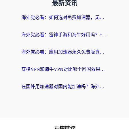
最新资讯
海外党必看：如何选对免费加速器，无缝访问国内资源不踩坑？
海外党必看：雷神手游和海牛好用吗？+3款热门加速器实测对比，附番茄加速器无缝回国指南
海外党必看：应用加速器永久免费版真的存在吗？教你选对回国加速器无缝刷国内资源
穿梭VPN和海牛VPN对比哪个回国效果更好？海外华人亲测3款热门加速器+避坑指南
在国外用加速器对国内能加速吗？海外党亲测有效的无缝访问指南