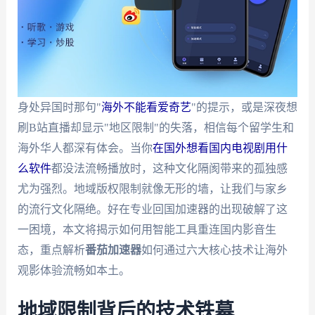
身处异国时那句"
海外不能看爱奇艺
"的提示，或是深夜想
刷B站直播却显示"地区限制"的失落，相信每个留学生和
海外华人都深有体会。当你
在国外想看国内电视剧用什
么软件
都没法流畅播放时，这种文化隔阂带来的孤独感
尤为强烈。地域版权限制就像无形的墙，让我们与家乡
的流行文化隔绝。好在专业回国加速器的出现破解了这
一困境，本文将揭示如何用智能工具重连国内影音生
态，重点解析
番茄加速器
如何通过六大核心技术让海外
观影体验流畅如本土。
地域限制背后的技术铁幕