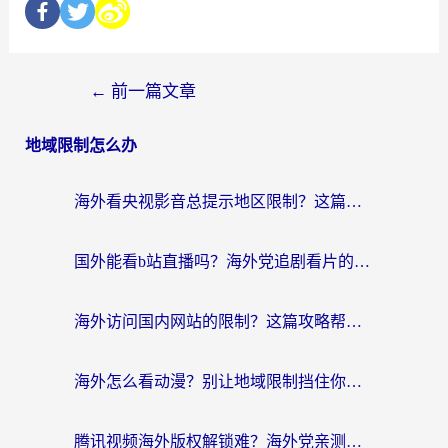
←
前一篇文章
地域限制怎么办
海外看央视影音总提示地区限制？这篇教你选对回国加速器，流畅追剧不踩坑
国外能看b站直播吗？海外党追剧看片的终极解决方案来了
海外访问国内网站的限制？这篇攻略帮你无缝解锁12306、12123和国内影音
海外怎么看动漫？别让地域限制挡住你的追番快乐
腾讯视频海外版权解锁难？海外党亲测：选对回国加速器，追剧观影零障碍