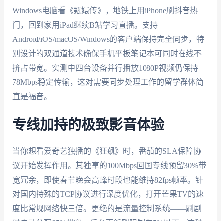
Windows电脑看《甄嬛传》，地铁上用iPhone刷抖音热
门，回到家用iPad继续B站学习直播。支持
Android/iOS/macOS/Windows的客户端保持完全同步，特
别设计的双通道技术确保手机平板笔记本可同时在线不
挤占带宽。实测中四台设备并行播放1080P视频仍保持
78Mbps稳定传输，这对需要同步处理工作的留学群体简
直是福音。
专线加持的极致影音体验
当你想看爱奇艺独播的《狂飙》时，番茄的SLA保障协
议开始发挥作用。其独享的100Mbps回国专线预留30%带
宽冗余，即使春节晚会高峰时段也能维持82fps帧率。针
对国内特殊的TCP协议进行深度优化，打开芒果TV的速
度比常规网络快三倍。更绝的是流量控制系统——刷剧