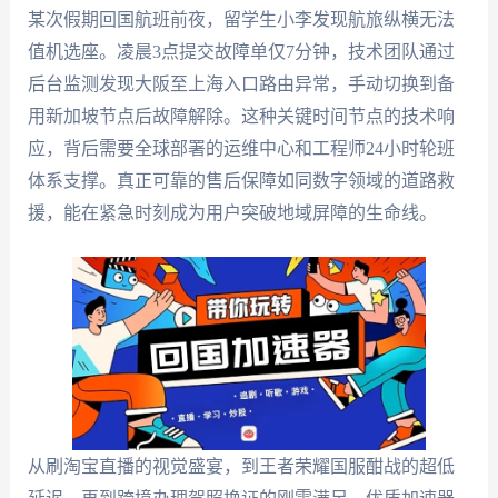
某次假期回国航班前夜，留学生小李发现航旅纵横无法
值机选座。凌晨3点提交故障单仅7分钟，技术团队通过
后台监测发现大阪至上海入口路由异常，手动切换到备
用新加坡节点后故障解除。这种关键时间节点的技术响
应，背后需要全球部署的运维中心和工程师24小时轮班
体系支撑。真正可靠的售后保障如同数字领域的道路救
援，能在紧急时刻成为用户突破地域屏障的生命线。
从刷淘宝直播的视觉盛宴，到王者荣耀国服酣战的超低