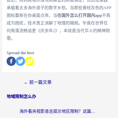
延迟，再到跨境办理驾照换证的刚需满足，优质加速器
承载着太多海外游子的数字乡愁。当那些曾经灰色的APP
图标重新在你桌面点亮，当
在国外怎么打开国内app
不再
成为困扰，技术真正消解了地理的隔阂。毕竟在世界任
何角落流畅追更《庆余年2》，本就是当代华人的精神刚
需。
Spread the love
←
前一篇文章
地域限制怎么办
海外看央视影音总提示地区限制？这篇教你选对回国加速器，流畅追剧不踩坑