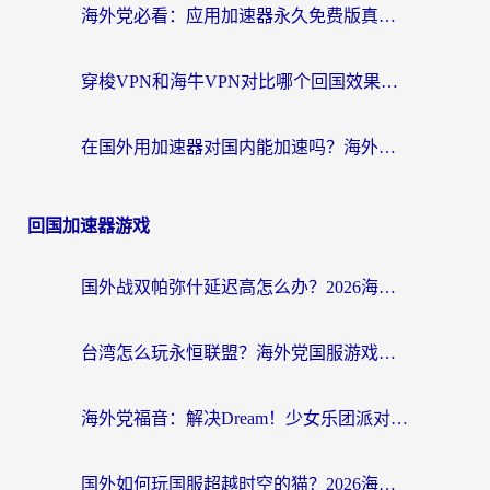
海外党必看：应用加速器永久免费版真的存在吗？教你选对回国加速器无缝刷国内资源
穿梭VPN和海牛VPN对比哪个回国效果更好？海外华人亲测3款热门加速器+避坑指南
在国外用加速器对国内能加速吗？海外党亲测有效的无缝访问指南
回国加速器游戏
国外战双帕弥什延迟高怎么办？2026海外畅玩国服游戏终极指南（附实测工具推荐）
台湾怎么玩永恒联盟？海外党国服游戏加速器选择全攻略（附3大热门游戏实测）
海外党福音：解决Dream！少女乐团派对！国外延迟的实用指南，附北美英国游戏加速方案
国外如何玩国服超越时空的猫？2026海外党必看的加速器选择指南