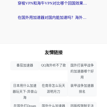
穿梭VPN和海牛VPN对比哪个回国效果更好？海外华人亲测3款热门加速器+避坑指南
在国外用加速器对国内能加速吗？海外党亲测有效的无缝访问指南
友情链接
番茄加速器
QQ海外听不了歌
国外打装甲战争
的加速器哪个好
用
日本用什么加速
在南非怎么玩天
装甲战争加速器
器玩天下-异兽山
涯明月刀
排名
海
在国外打Dream
国外什么加速器
因版权限制无法