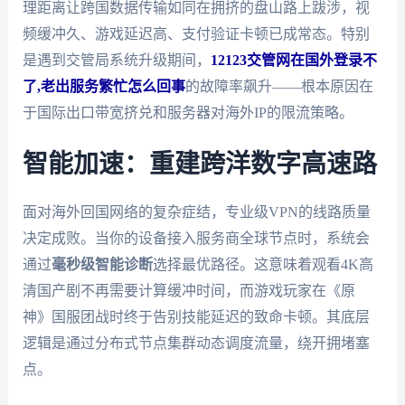
理距离让跨国数据传输如同在拥挤的盘山路上跋涉，视
频缓冲久、游戏延迟高、支付验证卡顿已成常态。特别
是遇到交管局系统升级期间，
12123交管网在国外登录不
了,老出服务繁忙怎么回事
的故障率飙升——根本原因在
于国际出口带宽挤兑和服务器对海外IP的限流策略。
智能加速：重建跨洋数字高速路
面对海外回国网络的复杂症结，专业级VPN的线路质量
决定成败。当你的设备接入服务商全球节点时，系统会
通过
毫秒级智能诊断
选择最优路径。这意味着观看4K高
清国产剧不再需要计算缓冲时间，而游戏玩家在《原
神》国服团战时终于告别技能延迟的致命卡顿。其底层
逻辑是通过分布式节点集群动态调度流量，绕开拥堵塞
点。