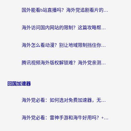
国外能看b站直播吗？海外党追剧看片的终极解决方案来了
海外访问国内网站的限制？这篇攻略帮你无缝解锁12306、12123和国内影音
海外怎么看动漫？别让地域限制挡住你的追番快乐
腾讯视频海外版权解锁难？海外党亲测：选对回国加速器，追剧观影零障碍
回国加速器
海外党必看：如何选对免费加速器，无缝访问国内资源不踩坑？
海外党必看：雷神手游和海牛好用吗？+3款热门加速器实测对比，附番茄加速器无缝回国指南