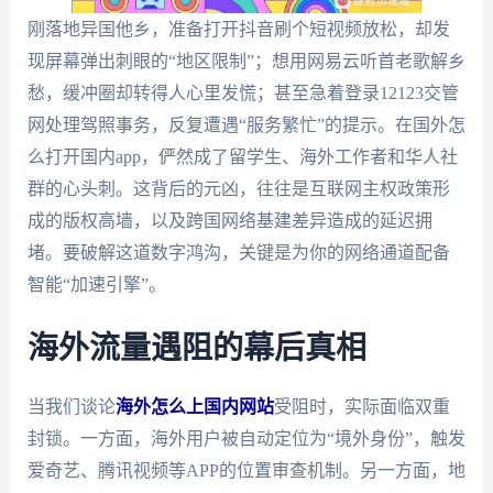
刚落地异国他乡，准备打开抖音刷个短视频放松，却发
现屏幕弹出刺眼的“地区限制”；想用网易云听首老歌解乡
愁，缓冲圈却转得人心里发慌；甚至急着登录12123交管
网处理驾照事务，反复遭遇“服务繁忙”的提示。在国外怎
么打开国内app，俨然成了留学生、海外工作者和华人社
群的心头刺。这背后的元凶，往往是互联网主权政策形
成的版权高墙，以及跨国网络基建差异造成的延迟拥
堵。要破解这道数字鸿沟，关键是为你的网络通道配备
智能“加速引擎”。
海外流量遇阻的幕后真相
当我们谈论
海外怎么上国内网站
受阻时，实际面临双重
封锁。一方面，海外用户被自动定位为“境外身份”，触发
爱奇艺、腾讯视频等APP的位置审查机制。另一方面，地