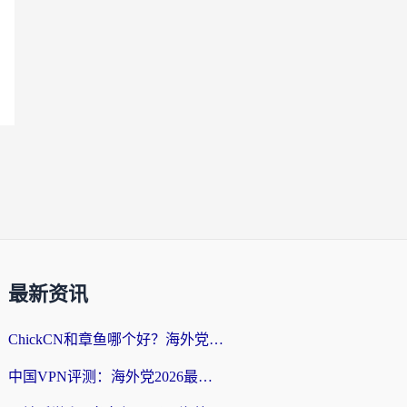
最新资讯
ChickCN和章鱼哪个好？海外党选回国加速器的3个关键维度 + 实用避坑指南
中国VPN评测：海外党2026最全回国加速器选择指南，告别地区限制不踩坑