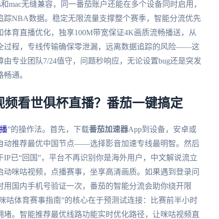
ndows和mac无缝兼容，同一番茄账户还能在多个设备同时启用，
追踪NBA数据。稳定无限流量支撑整个赛季，智能分流优先
体育直播优化，独享100M带宽保证4K画质流畅播送，从
全过程，专线传输确保零泄漏，远离数据追踪的风险——这
专业团队7/24值守，问题秒响应，无论设置bug还是突发
路畅通。
视频看世俱杯直播？番茄一键搞定
播
”的操作法。首先，下载
番茄加速器
App到设备，安卓或
自动推荐最优中国节点——选择影音加速专线最明智。然后
IP已“回国”，平台不再识别你是海外用户，中文解说流立
启动咪咕视频，点播赛事，坐享高清画质。如果遇到登录问
时用国内手机号验证一次，番茄的智能分流会助你绕开限
锁咪咕体育赛事指南”的核心在于预测试连接：比赛前半小时
拥堵。智能推荐最优线路功能实时优化路径，让咪咕视频直