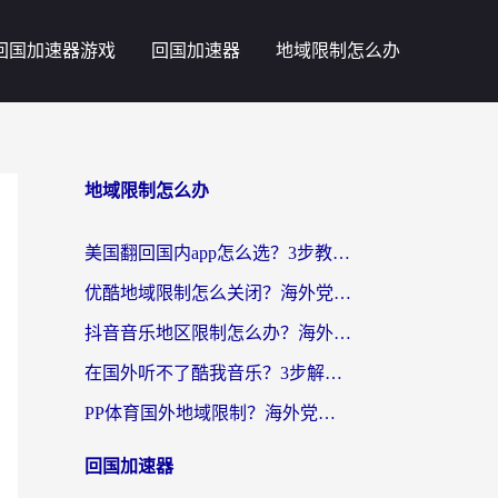
回国加速器游戏
回国加速器
地域限制怎么办
地域限制怎么办
美国翻回国内app怎么选？3步教你无缝刷剧、登12123、访问国内网站
优酷地域限制怎么关闭？海外党亲测有效的追剧加速器选择指南
抖音音乐地区限制怎么办？海外党亲测有效的听歌自由指南
在国外听不了酷我音乐？3步解除手机酷我音乐海外限制，附实测好用加速器
PP体育国外地域限制？海外党看球终极方案：从欧洲杯到奥运会，中文解说不卡顿！
回国加速器