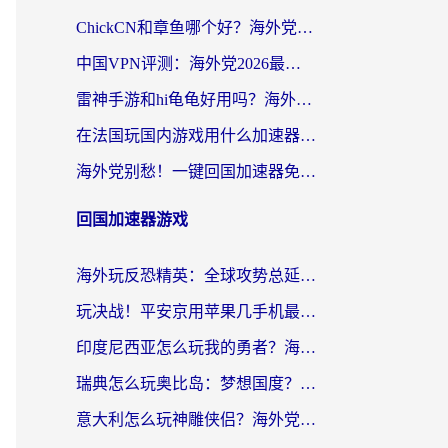
ChickCN和章鱼哪个好？海外党选回国加速器的3个关键维度 + 实用避坑指南
中国VPN评测：海外党2026最全回国加速器选择指南，告别地区限制不踩坑
雷神手游和hi龟龟好用吗？海外党亲测3款回国加速器，教你选对国外到国内加速器
在法国玩国内游戏用什么加速器？2026实测解决延迟卡顿的实用指南
海外党别愁！一键回国加速器免费版怎么选？从踩坑到流畅访问的全攻略
回国加速器游戏
海外玩反恐精英：全球攻势总延迟？从瑞典玩神武4到外国玩黎明觉醒，选对加速器才是关键！
玩决战！平安京用苹果几手机最好？海外党必看的设备+加速器双攻略
印度尼西亚怎么玩我的勇者？海外党国服游戏加速避坑指南（附实况五行师解决方案）
瑞典怎么玩奥比岛：梦想国度？海外党亲测有效的国服游戏加速全攻略
意大利怎么玩神雕侠侣？海外党国服游戏加速终极指南（附欧洲玩王者王国保卫战4不卡技巧）