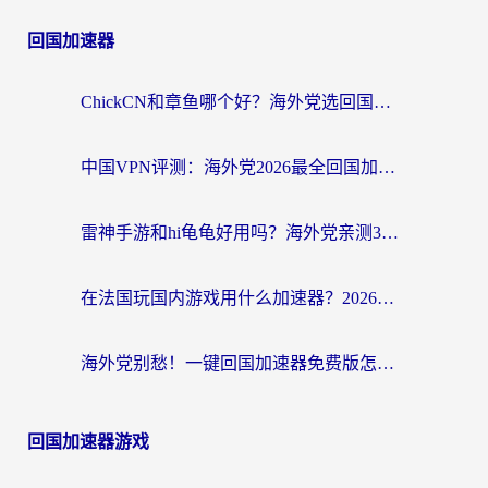
回国加速器
ChickCN和章鱼哪个好？海外党选回国加速器的3个关键维度 + 实用避坑指南
中国VPN评测：海外党2026最全回国加速器选择指南，告别地区限制不踩坑
雷神手游和hi龟龟好用吗？海外党亲测3款回国加速器，教你选对国外到国内加速器
在法国玩国内游戏用什么加速器？2026实测解决延迟卡顿的实用指南
海外党别愁！一键回国加速器免费版怎么选？从踩坑到流畅访问的全攻略
回国加速器游戏