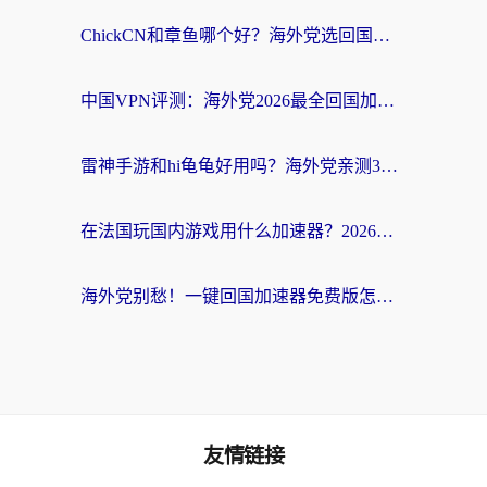
ChickCN和章鱼哪个好？海外党选回国加速器的3个关键维度 + 实用避坑指南
中国VPN评测：海外党2026最全回国加速器选择指南，告别地区限制不踩坑
雷神手游和hi龟龟好用吗？海外党亲测3款回国加速器，教你选对国外到国内加速器
在法国玩国内游戏用什么加速器？2026实测解决延迟卡顿的实用指南
海外党别愁！一键回国加速器免费版怎么选？从踩坑到流畅访问的全攻略
友情链接