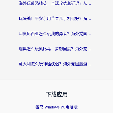
海外玩反恐精英：全球攻势总延迟？从瑞典玩神武4到外国玩黎明觉醒，选对加速器才是关键！
玩决战！平安京用苹果几手机最好？海外党必看的设备+加速器双攻略
印度尼西亚怎么玩我的勇者？海外党国服游戏加速避坑指南（附实况五行师解决方案）
瑞典怎么玩奥比岛：梦想国度？海外党亲测有效的国服游戏加速全攻略
意大利怎么玩神雕侠侣？海外党国服游戏加速终极指南（附欧洲玩王者王国保卫战4不卡技巧）
下载应用
番茄 Windows PC电脑版