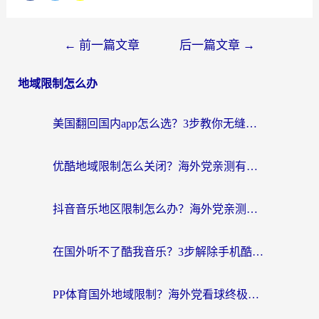
←
前一篇文章
后一篇文章
→
地域限制怎么办
美国翻回国内app怎么选？3步教你无缝刷剧、登12123、访问国内网站
优酷地域限制怎么关闭？海外党亲测有效的追剧加速器选择指南
抖音音乐地区限制怎么办？海外党亲测有效的听歌自由指南
在国外听不了酷我音乐？3步解除手机酷我音乐海外限制，附实测好用加速器
PP体育国外地域限制？海外党看球终极方案：从欧洲杯到奥运会，中文解说不卡顿！