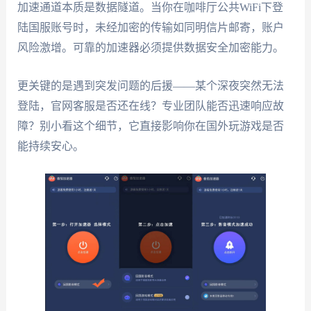
加速通道本质是数据隧道。当你在咖啡厅公共WiFi下登
陆国服账号时，未经加密的传输如同明信片邮寄，账户
风险激增。可靠的加速器必须提供数据安全加密能力。
更关键的是遇到突发问题的后援——某个深夜突然无法
登陆，官网客服是否还在线？专业团队能否迅速响应故
障？别小看这个细节，它直接影响你在国外玩游戏是否
能持续安心。