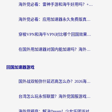
海外党必看：雷神手游和海牛好用吗？+3款热门加速器实测对比，附番茄加速器无缝回国指南
海外党必看：应用加速器永久免费版真的存在吗？教你选对回国加速器无缝刷国内资源
穿梭VPN和海牛VPN对比哪个回国效果更好？海外华人亲测3款热门加速器+避坑指南
在国外用加速器对国内能加速吗？海外党亲测有效的无缝访问指南
回国加速器游戏
国外战双帕弥什延迟高怎么办？2026海外畅玩国服游戏终极指南（附实测工具推荐）
台湾怎么玩永恒联盟？海外党国服游戏加速器选择全攻略（附3大热门游戏实测）
海外党福音：解决Dream！少女乐团派对！国外延迟的实用指南，附北美英国游戏加速方案