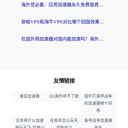
海外党必看：应用加速器永久免费版真的存在吗？教你选对回国加速器无缝刷国内资源
穿梭VPN和海牛VPN对比哪个回国效果更好？海外华人亲测3款热门加速器+避坑指南
在国外用加速器对国内能加速吗？海外党亲测有效的无缝访问指南
友情链接
番茄加速器
QQ海外听不了歌
国外打装甲战争
的加速器哪个好
用
日本用什么加速
在南非怎么玩天
装甲战争加速器
器玩天下-异兽山
涯明月刀
排名