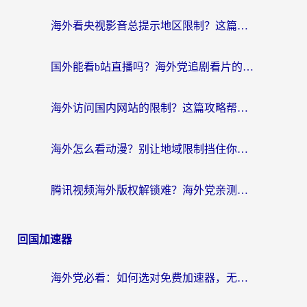
海外看央视影音总提示地区限制？这篇教你选对回国加速器，流畅追剧不踩坑
国外能看b站直播吗？海外党追剧看片的终极解决方案来了
海外访问国内网站的限制？这篇攻略帮你无缝解锁12306、12123和国内影音
海外怎么看动漫？别让地域限制挡住你的追番快乐
腾讯视频海外版权解锁难？海外党亲测：选对回国加速器，追剧观影零障碍
回国加速器
海外党必看：如何选对免费加速器，无缝访问国内资源不踩坑？