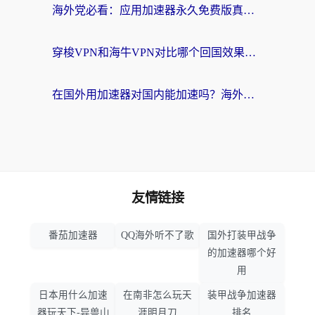
海外党必看：应用加速器永久免费版真的存在吗？教你选对回国加速器无缝刷国内资源
穿梭VPN和海牛VPN对比哪个回国效果更好？海外华人亲测3款热门加速器+避坑指南
在国外用加速器对国内能加速吗？海外党亲测有效的无缝访问指南
友情链接
番茄加速器
QQ海外听不了歌
国外打装甲战争
的加速器哪个好
用
日本用什么加速
在南非怎么玩天
装甲战争加速器
器玩天下-异兽山
涯明月刀
排名