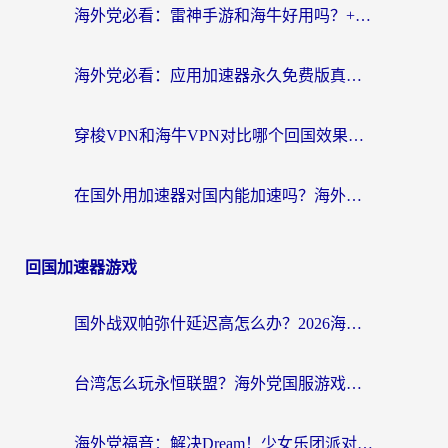
海外党必看：雷神手游和海牛好用吗？+3款热门加速器实测对比，附番茄加速器无缝回国指南
海外党必看：应用加速器永久免费版真的存在吗？教你选对回国加速器无缝刷国内资源
穿梭VPN和海牛VPN对比哪个回国效果更好？海外华人亲测3款热门加速器+避坑指南
在国外用加速器对国内能加速吗？海外党亲测有效的无缝访问指南
回国加速器游戏
国外战双帕弥什延迟高怎么办？2026海外畅玩国服游戏终极指南（附实测工具推荐）
台湾怎么玩永恒联盟？海外党国服游戏加速器选择全攻略（附3大热门游戏实测）
海外党福音：解决Dream！少女乐团派对！国外延迟的实用指南，附北美英国游戏加速方案