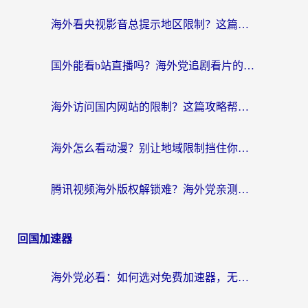
海外看央视影音总提示地区限制？这篇教你选对回国加速器，流畅追剧不踩坑
国外能看b站直播吗？海外党追剧看片的终极解决方案来了
海外访问国内网站的限制？这篇攻略帮你无缝解锁12306、12123和国内影音
海外怎么看动漫？别让地域限制挡住你的追番快乐
腾讯视频海外版权解锁难？海外党亲测：选对回国加速器，追剧观影零障碍
回国加速器
海外党必看：如何选对免费加速器，无缝访问国内资源不踩坑？