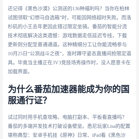
还记得《黑色沙漠》公测送的136种福利吗？当你在柏林
试图领取“幻想马自选箱”时，可能因网络超时失败。而洛
杉矶的小王去年更因此错过限定坐骑。番茄的智能分流
技术彻底解决这类遗憾：游戏数据走低延迟专线，下载
更新则分配至普通通道。这种精细分工让你能流畅参与
10月25日“公测战斗之夜”，准时蹲守姿态直播间抢限定道
具。毕竟当主播正在3V3竞技场秀操作时，没人愿意卡在
加载界面。
为什么番茄加速器能成为你的国
服通行证？
试过同时用手机查攻略、电脑打副本、平板看直播吗？
番茄的多端并发技术打破设备壁垒。悉尼玩家Lisa的配置
堪称典型：安卓手机挂《原神》日常、iPad看《黑色沙