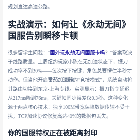
规划直达高速公路。
实战演示：如何让《永劫无间》
国服告别瞬移卡顿
很多留学生问我：“
国外玩永劫无间国服卡吗
？”答案取决
于线路质量。上周纽约玩家小陈在无加速状态下，振刀
成功率不到30%——每次按下按键，角色总要愣住半秒才
动作。但当他开启
番茄加速器
的“竞技模式”，系统自动将
其路由切换到东京-上海专线。实测显示：振刀指令延迟
从217ms降到76ms，关键帧同步误差仅0.3秒。这种变化
源于两点核心技术：独享100M带宽保障数据传输不受干
扰；TCP加速协议修复高达40%的数据包丢失。
你的国服特权正在被距离封印