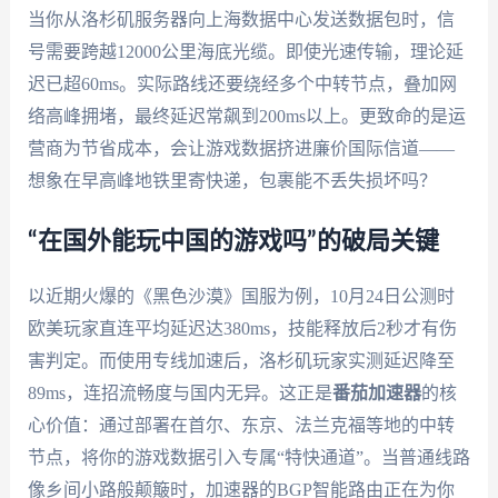
当你从洛杉矶服务器向上海数据中心发送数据包时，信
号需要跨越12000公里海底光缆。即使光速传输，理论延
迟已超60ms。实际路线还要绕经多个中转节点，叠加网
络高峰拥堵，最终延迟常飙到200ms以上。更致命的是运
营商为节省成本，会让游戏数据挤进廉价国际信道——
想象在早高峰地铁里寄快递，包裹能不丢失损坏吗？
“在国外能玩中国的游戏吗”的破局关键
以近期火爆的《黑色沙漠》国服为例，10月24日公测时
欧美玩家直连平均延迟达380ms，技能释放后2秒才有伤
害判定。而使用专线加速后，洛杉矶玩家实测延迟降至
89ms，连招流畅度与国内无异。这正是
番茄加速器
的核
心价值：通过部署在首尔、东京、法兰克福等地的中转
节点，将你的游戏数据引入专属“特快通道”。当普通线路
像乡间小路般颠簸时，加速器的BGP智能路由正在为你