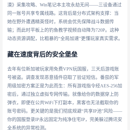
漠》采集攻略、Win笔记本主攻永劫无间——三设备通过
同一账号共享专属线路。这背后是分布式架构支撑：当
她在野外遭遇精英怪时，系统会优先保障战斗数据传
输；而此时平板上的钓鱼教学视频自动降为720P。这种
动态资源调配，比粗暴的“全局加速”更懂玩家真实需求。
藏在速度背后的安全堡垒
去年有位新加坡玩家用免费VPN玩国服，三天后游戏账
号被盗。调查发现恶意插件窃取了验证短信。番茄的军
用级加密方案正是为此而生：所有游戏指令经AES-256加
密后，通过独立虚拟专网传输。就像给你的数据穿上防
弹衣，即便在公共WiFi下打副本，黑客也无法截取你的
账号密码。更关键的是我们彻底规避“共享IP池”风险——
你的国服登录IP永远固定为纯净住宅IP，完美躲过腾讯安
全系统的异常检测。