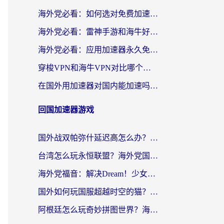
海外党必看：如何选对免费加速器，无缝访问国内资源不踩坑？
海外党必看：雷神手游和海牛好用吗？+3款热门加速器实测对比，附番茄加速器无缝回国指南
海外党必看：应用加速器永久免费版真的存在吗？教你选对回国加速器无缝刷国内资源
穿梭VPN和海牛VPN对比哪个回国效果更好？海外华人亲测3款热门加速器+避坑指南
在国外用加速器对国内能加速吗？海外党亲测有效的无缝访问指南
回国加速器游戏
国外战双帕弥什延迟高怎么办？2026海外畅玩国服游戏终极指南（附实测工具推荐）
台湾怎么玩永恒联盟？海外党国服游戏加速器选择全攻略（附3大热门游戏实测）
海外党福音：解决Dream！少女乐团派对！国外延迟的实用指南，附北美英国游戏加速方案
国外如何玩国服超越时空的猫？2026海外党必看的加速器选择指南
阿根廷怎么玩奇妙拼图世界？海外玩家国服游戏加速全攻略（附帕斯卡契约战舰少女解决方案）