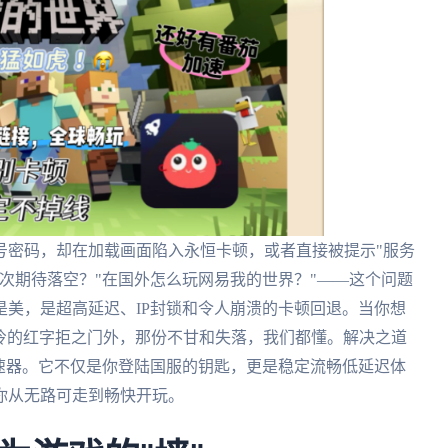
号密码，却在加载画面陷入永恒卡顿，或者直接被提示"服务
次期待落空？"在国外怎么玩网易我的世界？"——这个问题
美，是超高延迟、IP封锁和令人崩溃的卡顿回退。当你想
冰冷的红字拒之门外，那份不甘和失落，我们都懂。解决之道
速器。它不仅是你登陆国服的钥匙，更是稳定流畅低延迟体
你从无路可走到畅快开玩。