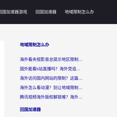
回国加速器游戏
回国加速器
地域限制怎么办
地域限制怎么办
海外看央视影音总提示地区限制？这篇教你选对回国加速器，流畅追剧不踩坑
国外能看b站直播吗？海外党追剧看片的终极解决方案来了
海外访问国内网站的限制？这篇攻略帮你无缝解锁12306、12123和国内影音
海外怎么看动漫？别让地域限制挡住你的追番快乐
腾讯视频海外版权解锁难？海外党亲测：选对回国加速器，追剧观影零障碍
回国加速器