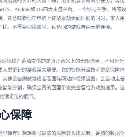
做网易我的世界的大型工程，用手机登录做做小任务，再用
macOS、Android和iOS四大主流平台。一个账号在手，所有设
接。这意味着你在电脑上征战永劫无间国服的同时，家人用
干扰。不需要切换账号，设备间的游戏自由无缝连接。
限速掉线？番茄提供的是真正意义上的无限流量，不用分分
或大型更新的游戏至关重要。它的智能分流技术更是保障体
，其他设备刷微博或者看国际网站的视频流量，会自动走普
被智能分割，确保宝贵的回国带宽完全留给游戏加速用。这
、丝滑走位的底气。
心保障
境里裸奔？想想账号被盗的风险就头皮发麻。番茄的数据全