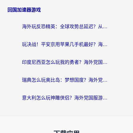
回国加速器游戏
海外玩反恐精英：全球攻势总延迟？从瑞典玩神武4到外国玩黎明觉醒，选对加速器才是关键！
玩决战！平安京用苹果几手机最好？海外党必看的设备+加速器双攻略
印度尼西亚怎么玩我的勇者？海外党国服游戏加速避坑指南（附实况五行师解决方案）
瑞典怎么玩奥比岛：梦想国度？海外党亲测有效的国服游戏加速全攻略
意大利怎么玩神雕侠侣？海外党国服游戏加速终极指南（附欧洲玩王者王国保卫战4不卡技巧）