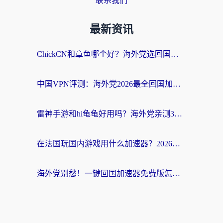
联系我们
最新资讯
ChickCN和章鱼哪个好？海外党选回国加速器的3个关键维度 + 实用避坑指南
中国VPN评测：海外党2026最全回国加速器选择指南，告别地区限制不踩坑
雷神手游和hi龟龟好用吗？海外党亲测3款回国加速器，教你选对国外到国内加速器
在法国玩国内游戏用什么加速器？2026实测解决延迟卡顿的实用指南
海外党别愁！一键回国加速器免费版怎么选？从踩坑到流畅访问的全攻略