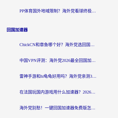
PP体育国外地域限制？海外党看球终极方案：从欧洲杯到奥运会，中文解说不卡顿！
回国加速器
ChickCN和章鱼哪个好？海外党选回国加速器的3个关键维度 + 实用避坑指南
中国VPN评测：海外党2026最全回国加速器选择指南，告别地区限制不踩坑
雷神手游和hi龟龟好用吗？海外党亲测3款回国加速器，教你选对国外到国内加速器
在法国玩国内游戏用什么加速器？2026实测解决延迟卡顿的实用指南
海外党别愁！一键回国加速器免费版怎么选？从踩坑到流畅访问的全攻略