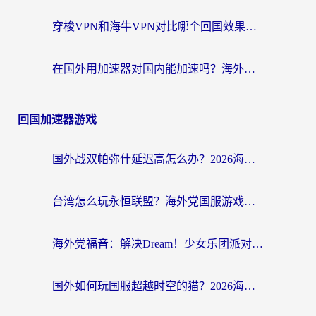
穿梭VPN和海牛VPN对比哪个回国效果更好？海外华人亲测3款热门加速器+避坑指南
在国外用加速器对国内能加速吗？海外党亲测有效的无缝访问指南
回国加速器游戏
国外战双帕弥什延迟高怎么办？2026海外畅玩国服游戏终极指南（附实测工具推荐）
台湾怎么玩永恒联盟？海外党国服游戏加速器选择全攻略（附3大热门游戏实测）
海外党福音：解决Dream！少女乐团派对！国外延迟的实用指南，附北美英国游戏加速方案
国外如何玩国服超越时空的猫？2026海外党必看的加速器选择指南