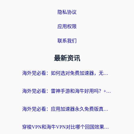
隐私协议
应用权限
联系我们
最新资讯
海外党必看：如何选对免费加速器，无缝访问国内资源不踩坑？
海外党必看：雷神手游和海牛好用吗？+3款热门加速器实测对比，附番茄加速器无缝回国指南
海外党必看：应用加速器永久免费版真的存在吗？教你选对回国加速器无缝刷国内资源
穿梭VPN和海牛VPN对比哪个回国效果更好？海外华人亲测3款热门加速器+避坑指南