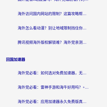
海外访问国内网站的限制？这篇攻略帮你无缝解锁12306、12123和国内影音
海外怎么看动漫？别让地域限制挡住你的追番快乐
腾讯视频海外版权解锁难？海外党亲测：选对回国加速器，追剧观影零障碍
回国加速器
海外党必看：如何选对免费加速器，无缝访问国内资源不踩坑？
海外党必看：雷神手游和海牛好用吗？+3款热门加速器实测对比，附番茄加速器无缝回国指南
海外党必看：应用加速器永久免费版真的存在吗？教你选对回国加速器无缝刷国内资源