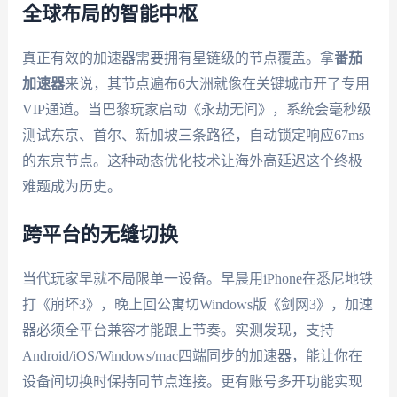
全球布局的智能中枢
真正有效的加速器需要拥有星链级的节点覆盖。拿
番茄
加速器
来说，其节点遍布6大洲就像在关键城市开了专用
VIP通道。当巴黎玩家启动《永劫无间》，系统会毫秒级
测试东京、首尔、新加坡三条路径，自动锁定响应67ms
的东京节点。这种动态优化技术让海外高延迟这个终极
难题成为历史。
跨平台的无缝切换
当代玩家早就不局限单一设备。早晨用iPhone在悉尼地铁
打《崩坏3》，晚上回公寓切Windows版《剑网3》，加速
器必须全平台兼容才能跟上节奏。实测发现，支持
Android/iOS/Windows/mac四端同步的加速器，能让你在
设备间切换时保持同节点连接。更有账号多开功能实现