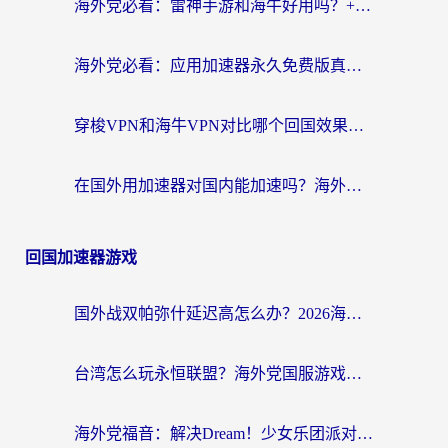
海外党必看：雷神手游和海牛好用吗？+3款热门加速器实测对比，附番茄加速器无缝回国指南
海外党必看：应用加速器永久免费版真的存在吗？教你选对回国加速器无缝刷国内资源
穿梭VPN和海牛VPN对比哪个回国效果更好？海外华人亲测3款热门加速器+避坑指南
在国外用加速器对国内能加速吗？海外党亲测有效的无缝访问指南
回国加速器游戏
国外战双帕弥什延迟高怎么办？2026海外畅玩国服游戏终极指南（附实测工具推荐）
台湾怎么玩永恒联盟？海外党国服游戏加速器选择全攻略（附3大热门游戏实测）
海外党福音：解决Dream！少女乐团派对！国外延迟的实用指南，附北美英国游戏加速方案