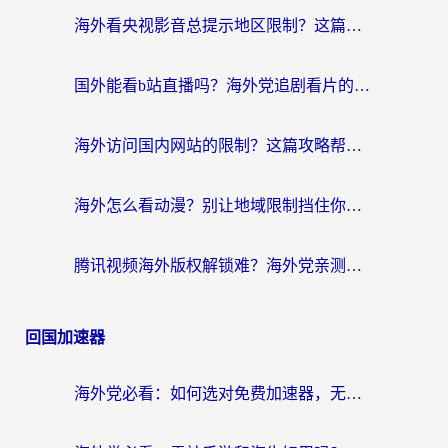
海外看央视影音总提示地区限制？这篇教你选对回国加速器，流畅追剧不踩坑
国外能看b站直播吗？海外党追剧看片的终极解决方案来了
海外访问国内网站的限制？这篇攻略帮你无缝解锁12306、12123和国内影音
海外怎么看动漫？别让地域限制挡住你的追番快乐
腾讯视频海外版权解锁难？海外党亲测：选对回国加速器，追剧观影零障碍
回国加速器
海外党必看：如何选对免费加速器，无缝访问国内资源不踩坑？