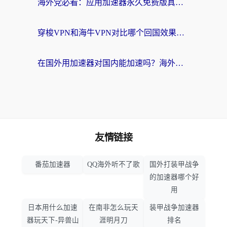
海外党必看：应用加速器永久免费版真的存在吗？教你选对回国加速器无缝刷国内资源
穿梭VPN和海牛VPN对比哪个回国效果更好？海外华人亲测3款热门加速器+避坑指南
在国外用加速器对国内能加速吗？海外党亲测有效的无缝访问指南
友情链接
番茄加速器
QQ海外听不了歌
国外打装甲战争
的加速器哪个好
用
日本用什么加速
在南非怎么玩天
装甲战争加速器
器玩天下-异兽山
涯明月刀
排名