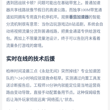
遇到团战就卡顿？问题可能出在基础带宽上。普通加速
器共享线路就像节假日的高速公路，而独享100M带宽通
道如同拥有专用直升机停机坪。观察
番茄加速器
的智能
分流机制很有意思：当你边玩游戏边B站追剧，系统会自
动将视频流量分流到普通线路，把黄金通道专供给游戏
包。再加上不限量流量池设计，终于可以告别月末看着
流量条打游戏的窘境。
实时在线的技术后援
柏林时间凌晨三点《永劫无间》突然掉线？专业加速团
队的7×24小时响应就是救命稻草。实测通过内置工具发
送诊断报告后，工程师10分钟内就能定位是当地运营商
路由变动导致，直接手动配置备用节点。这种保姆级售
后让海外玩家彻底远离"网络孤儿"状态。