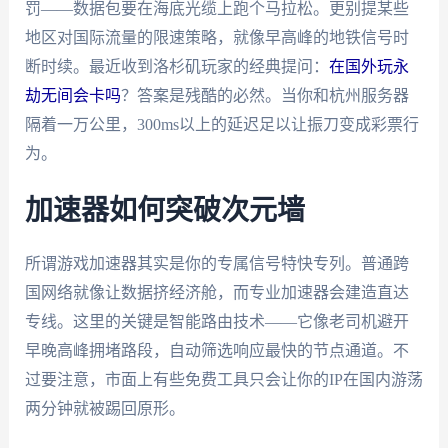
罚——数据包要在海底光缆上跑个马拉松。更别提某些
地区对国际流量的限速策略，就像早高峰的地铁信号时
断时续。最近收到洛杉矶玩家的经典提问：
在国外玩永
劫无间会卡吗
？答案是残酷的必然。当你和杭州服务器
隔着一万公里，300ms以上的延迟足以让振刀变成彩票行
为。
加速器如何突破次元墙
所谓游戏加速器其实是你的专属信号特快专列。普通跨
国网络就像让数据挤经济舱，而专业加速器会建造直达
专线。这里的关键是智能路由技术——它像老司机避开
早晚高峰拥堵路段，自动筛选响应最快的节点通道。不
过要注意，市面上有些免费工具只会让你的IP在国内游荡
两分钟就被踢回原形。