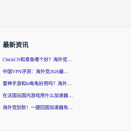
最新资讯
ChickCN和章鱼哪个好？海外党选回国加速器的3个关键维度 + 实用避坑指南
中国VPN评测：海外党2026最全回国加速器选择指南，告别地区限制不踩坑
雷神手游和hi龟龟好用吗？海外党亲测3款回国加速器，教你选对国外到国内加速器
在法国玩国内游戏用什么加速器？2026实测解决延迟卡顿的实用指南
海外党别愁！一键回国加速器免费版怎么选？从踩坑到流畅访问的全攻略