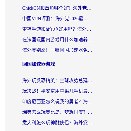
ChickCN和章鱼哪个好？海外党选回国加速器的3个关键维度 + 实用避坑指南
中国VPN评测：海外党2026最全回国加速器选择指南，告别地区限制不踩坑
雷神手游和hi龟龟好用吗？海外党亲测3款回国加速器，教你选对国外到国内加速器
在法国玩国内游戏用什么加速器？2026实测解决延迟卡顿的实用指南
海外党别愁！一键回国加速器免费版怎么选？从踩坑到流畅访问的全攻略
回国加速器游戏
海外玩反恐精英：全球攻势总延迟？从瑞典玩神武4到外国玩黎明觉醒，选对加速器才是关键！
玩决战！平安京用苹果几手机最好？海外党必看的设备+加速器双攻略
印度尼西亚怎么玩我的勇者？海外党国服游戏加速避坑指南（附实况五行师解决方案）
瑞典怎么玩奥比岛：梦想国度？海外党亲测有效的国服游戏加速全攻略
意大利怎么玩神雕侠侣？海外党国服游戏加速终极指南（附欧洲玩王者王国保卫战4不卡技巧）