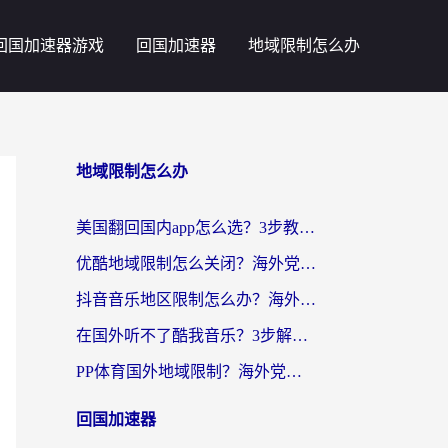
回国加速器游戏
回国加速器
地域限制怎么办
地域限制怎么办
美国翻回国内app怎么选？3步教你无缝刷剧、登12123、访问国内网站
优酷地域限制怎么关闭？海外党亲测有效的追剧加速器选择指南
抖音音乐地区限制怎么办？海外党亲测有效的听歌自由指南
在国外听不了酷我音乐？3步解除手机酷我音乐海外限制，附实测好用加速器
PP体育国外地域限制？海外党看球终极方案：从欧洲杯到奥运会，中文解说不卡顿！
回国加速器