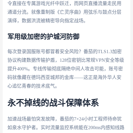
令直接在专属游戏光纤中跃迁，而网页直播流量走民用
通道分流。就像重制版《亡灵序曲》用弦乐与鼓点分层
演绎，数据洪流被精密导向指定战场。
军用级加密的护城河防御
每次登录国服账号都冒着安全风险？番茄的TLS1.3加密
协议构建数据传输护盾，128位密钥比常规VPN安全等级
提升400%。专线传输彻底隔绝中间人攻击可能，账号密
码就像藏在德玛西亚城邦的金库——这正是海外华人安
心追忆青春的技术底气。
永不掉线的战斗保障体系
加速战场最怕突发故障，番茄的7×24小时工程师待命犹
如泉水守护者。实时流量监控系统能在200ms内感知线路