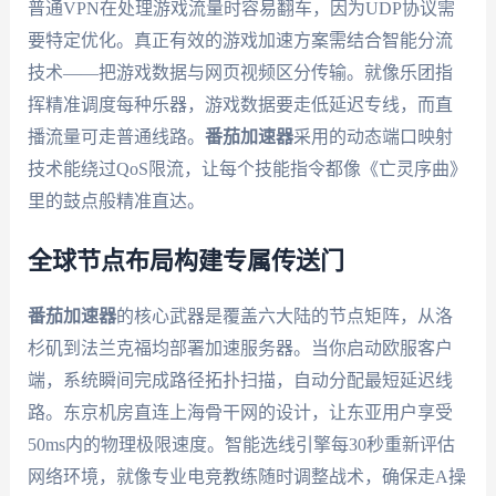
普通VPN在处理游戏流量时容易翻车，因为UDP协议需
要特定优化。真正有效的游戏加速方案需结合智能分流
技术——把游戏数据与网页视频区分传输。就像乐团指
挥精准调度每种乐器，游戏数据要走低延迟专线，而直
播流量可走普通线路。
番茄加速器
采用的动态端口映射
技术能绕过QoS限流，让每个技能指令都像《亡灵序曲》
里的鼓点般精准直达。
全球节点布局构建专属传送门
番茄加速器
的核心武器是覆盖六大陆的节点矩阵，从洛
杉矶到法兰克福均部署加速服务器。当你启动欧服客户
端，系统瞬间完成路径拓扑扫描，自动分配最短延迟线
路。东京机房直连上海骨干网的设计，让东亚用户享受
50ms内的物理极限速度。智能选线引擎每30秒重新评估
网络环境，就像专业电竞教练随时调整战术，确保走A操