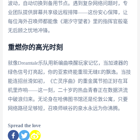
波动，自动切换到备用节点。遇到复杂网络问题时，专
业团队提供屏幕共享级远程排障——这份安心保障，让
每位海外召唤师都能像《潮汐守望者》里的指挥官般毫
无后顾之忧地冲锋。
重燃你的高光时刻
就像Dreamtale乐队用新编曲唤醒玩家记忆，当加速器的
绿色信号灯亮起，你的亚索终能重现无缝E的飘逸。当技
能连招丝滑如初，《亡灵序曲》的重金属节拍正好在耳
机里炸响——这一刻，二十岁的热血青春正在数据洪流
中破浪归来。无论身在哈佛图书馆还是伦敦公寓，只要
网络路径足够短，召唤师峡谷的泉水永远为你沸腾。
Spread the love