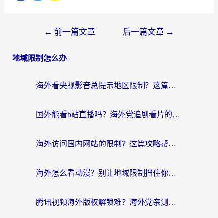
←
前一篇文章
后一篇文章
→
地域限制怎么办
海外看央视影音总提示地区限制？这篇教你选对回国加速器，流畅追剧不踩坑
国外能看b站直播吗？海外党追剧看片的终极解决方案来了
海外访问国内网站的限制？这篇攻略帮你无缝解锁12306、12123和国内影音
海外怎么看动漫？别让地域限制挡住你的追番快乐
腾讯视频海外版权解锁难？海外党亲测：选对回国加速器，追剧观影零障碍