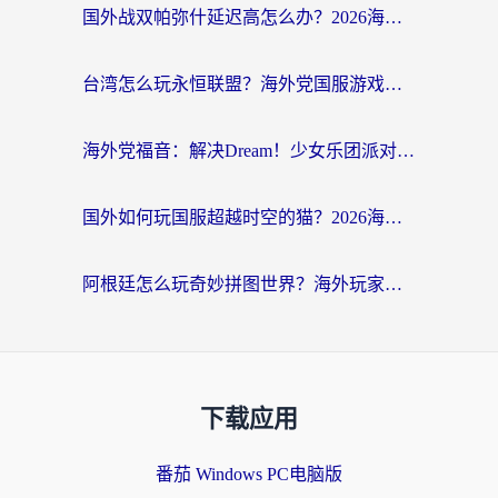
国外战双帕弥什延迟高怎么办？2026海外畅玩国服游戏终极指南（附实测工具推荐）
台湾怎么玩永恒联盟？海外党国服游戏加速器选择全攻略（附3大热门游戏实测）
海外党福音：解决Dream！少女乐团派对！国外延迟的实用指南，附北美英国游戏加速方案
国外如何玩国服超越时空的猫？2026海外党必看的加速器选择指南
阿根廷怎么玩奇妙拼图世界？海外玩家国服游戏加速全攻略（附帕斯卡契约战舰少女解决方案）
下载应用
番茄 Windows PC电脑版