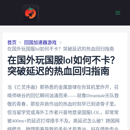
Main
Men
首页
回国加速器游戏
在国外玩国服lol如何不卡？突破延迟的热血回归指南
在国外玩国服lol如何不卡？
突破延迟的热血回归指南
当《亡灵序曲》那熟悉的金属旋律在你耳机里炸开，召
唤师峡谷的回忆瞬间汹涌而来——就像Dreamtale乐队致
敬的青春，那些并肩作战的热血时刻早已刻进骨子里。
但当留学党或海外工作者兴奋地登录国服LOL，却常常
被400ms+的延迟打得措手不及。高延迟怎么破？跨国网
络壁垒、物理距离导致的丢包才是真凶。好在借助专业