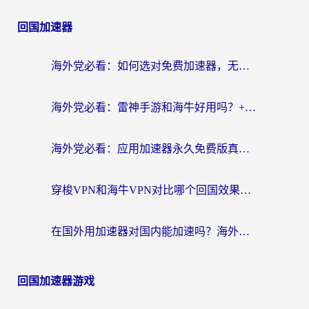
回国加速器
海外党必看：如何选对免费加速器，无缝访问国内资源不踩坑？
海外党必看：雷神手游和海牛好用吗？+3款热门加速器实测对比，附番茄加速器无缝回国指南
海外党必看：应用加速器永久免费版真的存在吗？教你选对回国加速器无缝刷国内资源
穿梭VPN和海牛VPN对比哪个回国效果更好？海外华人亲测3款热门加速器+避坑指南
在国外用加速器对国内能加速吗？海外党亲测有效的无缝访问指南
回国加速器游戏