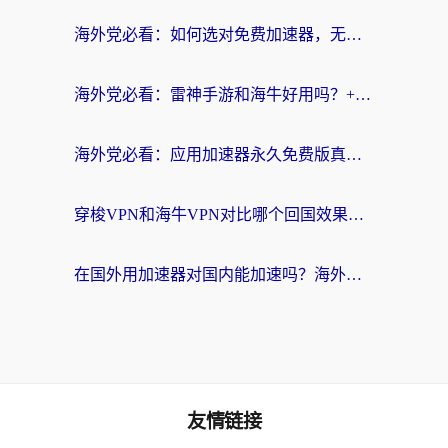
海外党必看：如何选对免费加速器，无缝访问国内资源不踩坑？
海外党必看：雷神手游和海牛好用吗？+3款热门加速器实测对比，附番茄加速器无缝回国指南
海外党必看：应用加速器永久免费版真的存在吗？教你选对回国加速器无缝刷国内资源
穿梭VPN和海牛VPN对比哪个回国效果更好？海外华人亲测3款热门加速器+避坑指南
在国外用加速器对国内能加速吗？海外党亲测有效的无缝访问指南
友情链接