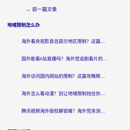
←
前一篇文章
地域限制怎么办
海外看央视影音总提示地区限制？这篇教你选对回国加速器，流畅追剧不踩坑
国外能看b站直播吗？海外党追剧看片的终极解决方案来了
海外访问国内网站的限制？这篇攻略帮你无缝解锁12306、12123和国内影音
海外怎么看动漫？别让地域限制挡住你的追番快乐
腾讯视频海外版权解锁难？海外党亲测：选对回国加速器，追剧观影零障碍