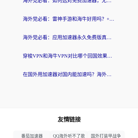
海外党必看：如何选对免费加速器，无缝访问国内资源不踩坑？
海外党必看：雷神手游和海牛好用吗？+3款热门加速器实测对比，附番茄加速器无缝回国指南
海外党必看：应用加速器永久免费版真的存在吗？教你选对回国加速器无缝刷国内资源
穿梭VPN和海牛VPN对比哪个回国效果更好？海外华人亲测3款热门加速器+避坑指南
在国外用加速器对国内能加速吗？海外党亲测有效的无缝访问指南
友情链接
番茄加速器
QQ海外听不了歌
国外打装甲战争