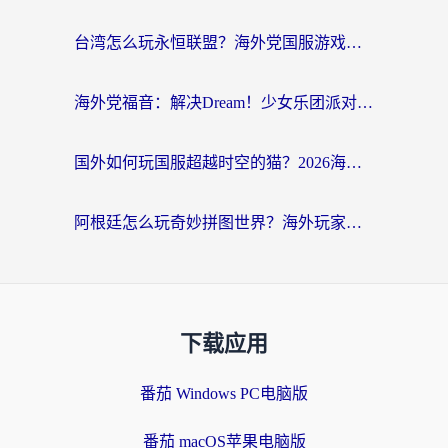
台湾怎么玩永恒联盟？海外党国服游戏加速器选择全攻略（附3大热门游戏实测）
海外党福音：解决Dream！少女乐团派对！国外延迟的实用指南，附北美英国游戏加速方案
国外如何玩国服超越时空的猫？2026海外党必看的加速器选择指南
阿根廷怎么玩奇妙拼图世界？海外玩家国服游戏加速全攻略（附帕斯卡契约战舰少女解决方案）
下载应用
番茄 Windows PC电脑版
番茄 macOS苹果电脑版