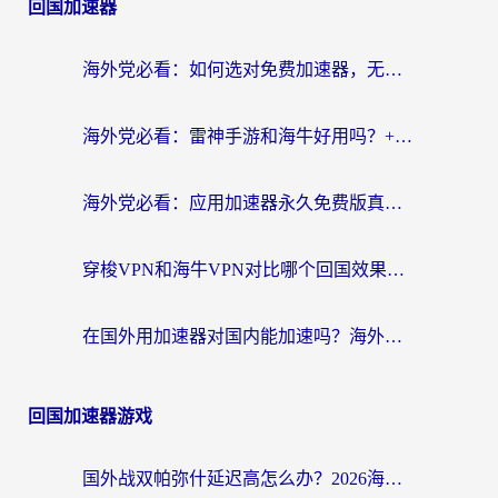
回国加速器
海外党必看：如何选对免费加速器，无缝访问国内资源不踩坑？
海外党必看：雷神手游和海牛好用吗？+3款热门加速器实测对比，附番茄加速器无缝回国指南
海外党必看：应用加速器永久免费版真的存在吗？教你选对回国加速器无缝刷国内资源
穿梭VPN和海牛VPN对比哪个回国效果更好？海外华人亲测3款热门加速器+避坑指南
在国外用加速器对国内能加速吗？海外党亲测有效的无缝访问指南
回国加速器游戏
国外战双帕弥什延迟高怎么办？2026海外畅玩国服游戏终极指南（附实测工具推荐）