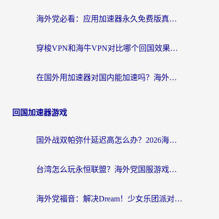
海外党必看：应用加速器永久免费版真的存在吗？教你选对回国加速器无缝刷国内资源
穿梭VPN和海牛VPN对比哪个回国效果更好？海外华人亲测3款热门加速器+避坑指南
在国外用加速器对国内能加速吗？海外党亲测有效的无缝访问指南
回国加速器游戏
国外战双帕弥什延迟高怎么办？2026海外畅玩国服游戏终极指南（附实测工具推荐）
台湾怎么玩永恒联盟？海外党国服游戏加速器选择全攻略（附3大热门游戏实测）
海外党福音：解决Dream！少女乐团派对！国外延迟的实用指南，附北美英国游戏加速方案