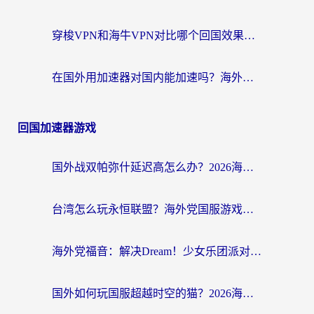
穿梭VPN和海牛VPN对比哪个回国效果更好？海外华人亲测3款热门加速器+避坑指南
在国外用加速器对国内能加速吗？海外党亲测有效的无缝访问指南
回国加速器游戏
国外战双帕弥什延迟高怎么办？2026海外畅玩国服游戏终极指南（附实测工具推荐）
台湾怎么玩永恒联盟？海外党国服游戏加速器选择全攻略（附3大热门游戏实测）
海外党福音：解决Dream！少女乐团派对！国外延迟的实用指南，附北美英国游戏加速方案
国外如何玩国服超越时空的猫？2026海外党必看的加速器选择指南