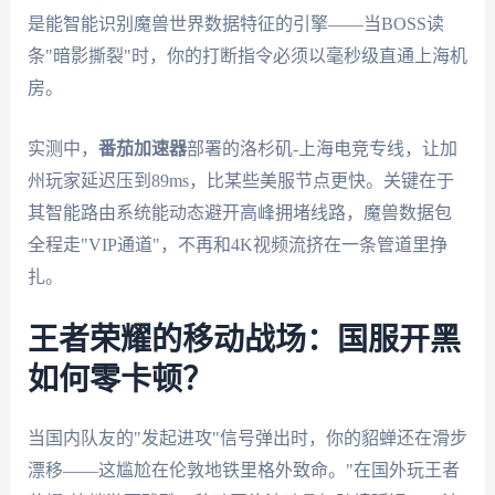
是能智能识别魔兽世界数据特征的引擎——当BOSS读
条"暗影撕裂"时，你的打断指令必须以毫秒级直通上海机
房。
实测中，
番茄加速器
部署的洛杉矶-上海电竞专线，让加
州玩家延迟压到89ms，比某些美服节点更快。关键在于
其智能路由系统能动态避开高峰拥堵线路，魔兽数据包
全程走"VIP通道"，不再和4K视频流挤在一条管道里挣
扎。
王者荣耀的移动战场：国服开黑
如何零卡顿？
当国内队友的"发起进攻"信号弹出时，你的貂蝉还在滑步
漂移——这尴尬在伦敦地铁里格外致命。"在国外玩王者