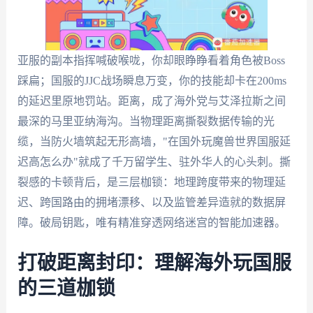
亚服的副本指挥喊破喉咙，你却眼睁睁看着角色被Boss
踩扁；国服的JJC战场瞬息万变，你的技能却卡在200ms
的延迟里原地罚站。距离，成了海外党与艾泽拉斯之间
最深的马里亚纳海沟。当物理距离撕裂数据传输的光
缆，当防火墙筑起无形高墙，"在国外玩魔兽世界国服延
迟高怎么办"就成了千万留学生、驻外华人的心头刺。撕
裂感的卡顿背后，是三层枷锁：地理跨度带来的物理延
迟、跨国路由的拥堵漂移、以及监管差异造就的数据屏
障。破局钥匙，唯有精准穿透网络迷宫的智能加速器。
打破距离封印：理解海外玩国服
的三道枷锁