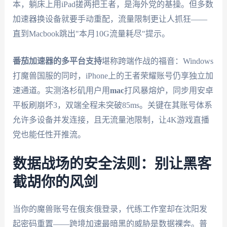
本，躺床上用iPad搓两把王者，是海外党的基操。但多数
加速器换设备就要手动重配，流量限制更让人抓狂——
直到Macbook跳出"本月10G流量耗尽"提示。
番茄加速器
的多平台支持
堪称跨端作战的福音：Windows
打魔兽国服的同时，iPhone上的王者荣耀账号仍享独立加
速通道。实测洛杉矶用户用
mac
打风暴熔炉，同步用安卓
平板刷崩坏3，双端全程未突破85ms。关键在其账号体系
允许多设备并发连接，且无流量池限制，让4K游戏直播
党也能任性开推流。
数据战场的安全法则：别让黑客
截胡你的风剑
当你的魔兽账号在俄亥俄登录，代练工作室却在沈阳发
起密码重置——跨境加速最暗黑的威胁是数据裸奔。普