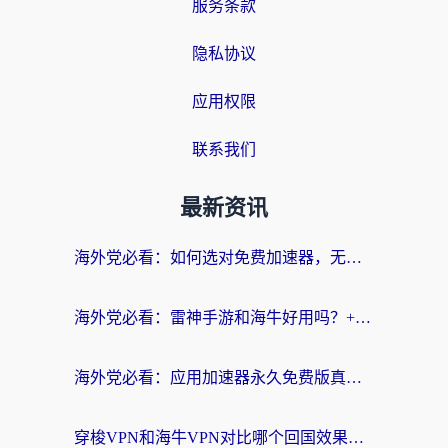
服务条款
隐私协议
应用权限
联系我们
最新资讯
海外党必看：如何选对免费加速器，无缝访问国内资源不踩坑？
海外党必看：雷神手游和海牛好用吗？+3款热门加速器实测对比，附番茄加速器无缝回国指南
海外党必看：应用加速器永久免费版真的存在吗？教你选对回国加速器无缝刷国内资源
穿梭VPN和海牛VPN对比哪个回国效果更好？海外华人亲测3款热门加速器+避坑指南