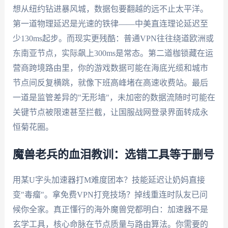
想从纽约钻进暴风城，数据包要翻越的远不止太平洋。
第一道物理延迟是光速的铁律——中美直连理论延迟至
少130ms起步。而现实更残酷：普通VPN往往绕道欧洲或
东南亚节点，实际飙上300ms是常态。第二道枷锁藏在运
营商跨境路由里，你的游戏数据可能在海底光缆和城市
节点间反复横跳，就像下班高峰堵在高速收费站。最后
一道是监管差异的"无形墙"，未加密的数据流随时可能在
关键节点被限速甚至拦截，让国服战网登录界面转成永
恒菊花圈。
魔兽老兵的血泪教训：选错工具等于删号
用某U字头加速器打M难度团本？技能延迟让奶妈直接
变"毒瘤"。拿免费VPN打竞技场？掉线重连时队友已问
候你全家。真正懂行的海外魔兽党都明白：加速器不是
玄学工具，核心命脉在节点质量与路由算法。你需要的