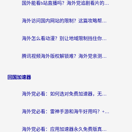
国外能看b站直播吗？海外党追剧看片的终极解决方案来了
海外访问国内网站的限制？这篇攻略帮你无缝解锁12306、12123和国内影音
海外怎么看动漫？别让地域限制挡住你的追番快乐
腾讯视频海外版权解锁难？海外党亲测：选对回国加速器，追剧观影零障碍
回国加速器
海外党必看：如何选对免费加速器，无缝访问国内资源不踩坑？
海外党必看：雷神手游和海牛好用吗？+3款热门加速器实测对比，附番茄加速器无缝回国指南
海外党必看：应用加速器永久免费版真的存在吗？教你选对回国加速器无缝刷国内资源