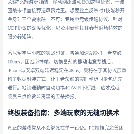
荣耀"比端游更残酷，移动网络波动叠加跨境延迟，一波
团战卡顿直接葬送风暴龙王。想要丝血反杀时1技能秒开
金身？三个要素缺一不可：专属电竞级传输协议、针对
UDP协议的深度优化，以及用硬件扛住春节返场特效的
服务器矩阵。
悉尼留学生小陈的实战印证：普通加速APP打王者常破
100ms，团战必掉帧。切换番茄的
移动电竞专线
后，
iPhone与安卓双端延迟稳定在48ms。奥秘在于其协议层重
构了数据封装方式，让王者荣耀的实时坐标同步包优先
通行。地铁通勤时自动切换4G/WiFi不断线，这才成就了
凌晨三点伦敦公寓里的五杀播报。
终极装备指南：多端玩家的无缝切换术
真正的游戏党从不会绑死在单一设备。PC端推完魔兽团